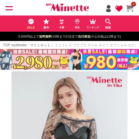
ペー
0
ジト
ップ
へ
SALE
新作
検索
水着
浴衣
ランキング
5,000円以上で
送料無料
/15時までの注文で
当日発送
(※土日祝は12時まで)
TOP
myMinette「マイミネット」
ミニドレス プチプラ ギャル タイト オフショル セクシー 