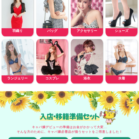
羽織り
バッグ
アクセサリー
シューズ
ランジェリー
コスプレ
浴衣
水着
入店・移籍準備セット
キャバ嬢デビューの準備はお金がかかって大変...
そんな方のために、キャバ嬢必需品が揃うセットをご用意しました！