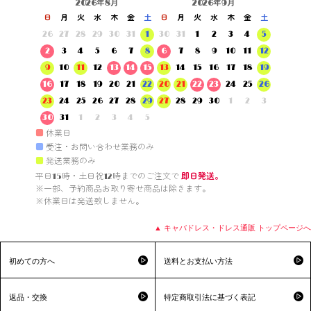
2026年8月
2026年9月
日
月
火
水
木
金
土
日
月
火
水
木
金
土
26
27
28
29
30
31
1
30
31
1
2
3
4
5
2
3
4
5
6
7
8
6
7
8
9
10
11
12
9
10
11
12
13
14
15
13
14
15
16
17
18
19
16
17
18
19
20
21
22
20
21
22
23
24
25
26
23
24
25
26
27
28
29
27
28
29
30
1
2
3
30
31
1
2
3
4
5
■
休業日
■
受注・お問い合わせ業務のみ
■
発送業務のみ
平日15時・土日祝12時までのご注文で 
即日発送。
※一部、予約商品お取り寄せ商品は除きます。

※休業日は発送致しません。

▲ キャバドレス・ドレス通販 トップページへ
初めての方へ
送料とお支払い方法
返品・交換
特定商取引法に基づく表記