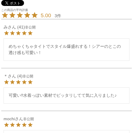
5.00
3
み
41
非公開
めちゃくちゃタイトでスタイル爆盛れする！シアーのとこの
透け感も可愛い！
＊
4
非公開
可愛い‼︎水着っぽい素材でピッタリしてて気に入りました♪
mochi
非公開