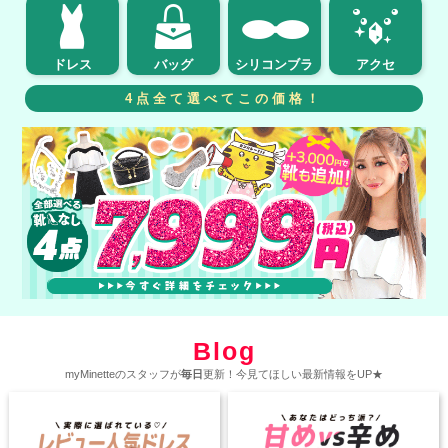
ドレス
バッグ
シリコンブラ
アクセ
4点全て選べてこの価格！
Blog
myMinetteのスタッフが
毎日
更新！今見てほしい最新情報をUP★