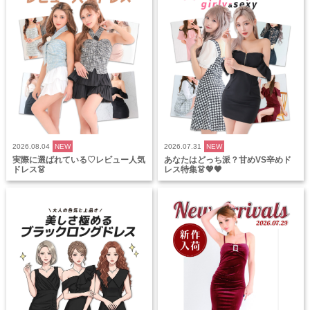
2026.08.04
NEW
2026.07.31
NEW
実際に選ばれている♡レビュー人気
あなたはどっち派？甘めVS辛めド
ドレス👗
レス特集👗💖🖤