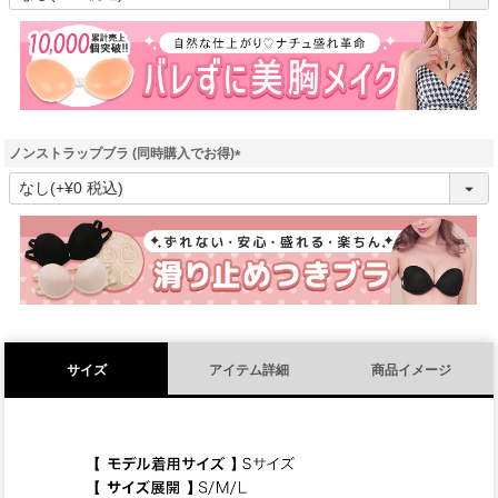
必
須
)
ノンストラップブラ (同時購入でお得)
(
必
須
)
サイズ
アイテム詳細
商品イメージ