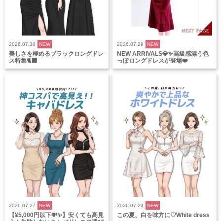
2026.07.30
NEW
2026.07.29
NEW
美しさを極めるブラックロングドレ
NEW ARRIVALS💎✨高級感漂う色
ス特集🐈‍⬛
っぽロングドレスが登場❤️
2026.07.27
NEW
2026.07.23
NEW
【¥5,000円以下💸✨】安くても高見
この夏、白を味方に♡White dress