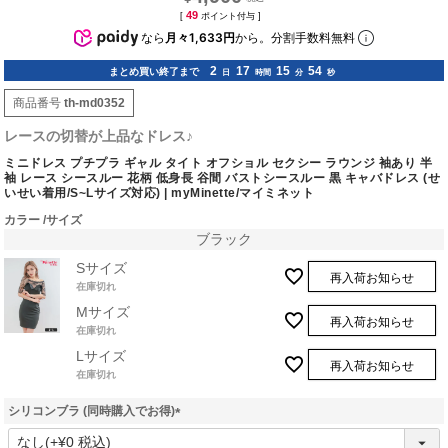
49
[
ポイント付与 ]
なら
月々1,633円
から。分割手数料無料
2
17
15
53
まとめ買い終了まで
日
時間
分
秒
商品番号
th-md0352
レースの切替が上品なドレス♪
ミニドレス プチプラ ギャル タイト オフショル セクシー ラウンジ 袖あり 半
袖 レース シースルー 花柄 低身長 谷間 バストシースルー 黒 キャバドレス (せ
いせい着用/S~Lサイズ対応) | myMinette/マイミネット
カラー
サイズ
ブラック
Sサイズ
再入荷お知らせ
在庫切れ
Mサイズ
再入荷お知らせ
在庫切れ
Lサイズ
再入荷お知らせ
在庫切れ
シリコンブラ (同時購入でお得)
(