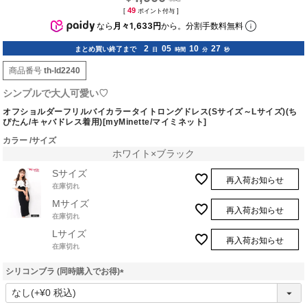
49
[
ポイント付与 ]
なら
月々1,633円
から。分割手数料無料
2
05
10
26
まとめ買い終了まで
日
時間
分
秒
商品番号
th-ld2240
シンプルで大人可愛い♡
オフショルダーフリルバイカラータイトロングドレス(Sサイズ～Lサイズ)(ち
ぴたん/キャバドレス着用)[myMinette/マイミネット]
カラー
サイズ
ホワイト×ブラック
Sサイズ
再入荷お知らせ
在庫切れ
Mサイズ
再入荷お知らせ
在庫切れ
Lサイズ
再入荷お知らせ
在庫切れ
シリコンブラ (同時購入でお得)
(
必