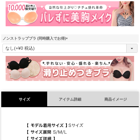
須
)
ノンストラップブラ (同時購入でお得)
(
必
須
)
サイズ
アイテム詳細
商品イメージ