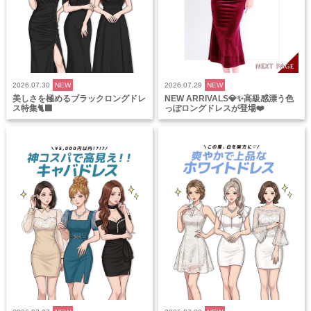
2026.07.30
NEW
2026.07.29
NEW
美しさを極めるブラックロングドレ
NEW ARRIVALS💎✨高級感漂う色
ス特集🐈‍⬛
っぽロングドレスが登場❤️