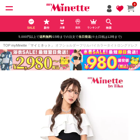
ペー
0
ジト
ップ
へ
SALE
新作
検索
水着
浴衣
ランキング
新規登録で最大
2500円OFF!
)
TOP
myMinette「マイミネット」
オフショルダーフリルバイカラータイトロングドレス(Sサイズ