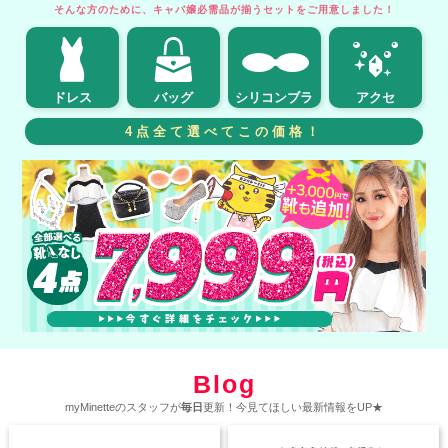
そんな方のために、キャバ嬢必需品が揃うセットをご用意しました！
ドレス
バッグ
シリコンブラ
アクセ
4点全て選べてこの価格！
Blog
myMinetteのスタッフが
毎日
更新！今見てほしい最新情報をUP★