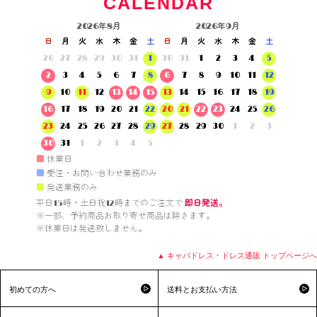
CALENDAR
2026年8月
2026年9月
日
月
火
水
木
金
土
日
月
火
水
木
金
土
26
27
28
29
30
31
1
30
31
1
2
3
4
5
2
3
4
5
6
7
8
6
7
8
9
10
11
12
9
10
11
12
13
14
15
13
14
15
16
17
18
19
16
17
18
19
20
21
22
20
21
22
23
24
25
26
23
24
25
26
27
28
29
27
28
29
30
1
2
3
30
31
1
2
3
4
5
■
休業日
■
受注・お問い合わせ業務のみ
■
発送業務のみ
平日15時・土日祝12時までのご注文で 
即日発送。
※一部、予約商品お取り寄せ商品は除きます。

※休業日は発送致しません。

▲ キャバドレス・ドレス通販 トップページへ
初めての方へ
送料とお支払い方法