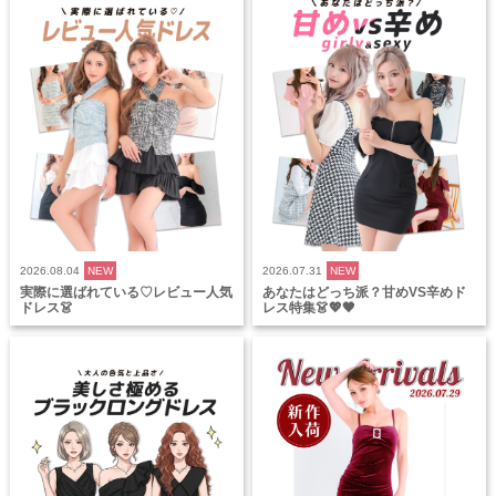
2026.08.04
NEW
2026.07.31
NEW
実際に選ばれている♡レビュー人気
あなたはどっち派？甘めVS辛めド
ドレス👗
レス特集👗💖🖤