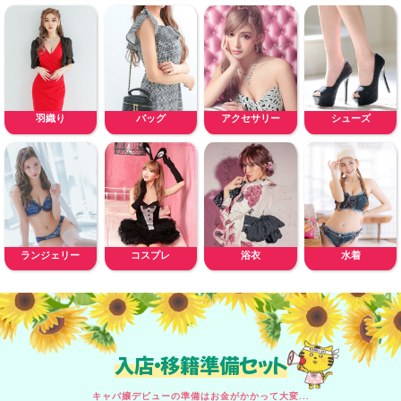
羽織り
バッグ
アクセサリー
シューズ
ランジェリー
コスプレ
浴衣
水着
入店・移籍準備セット
キャバ嬢デビューの準備はお金がかかって大変...