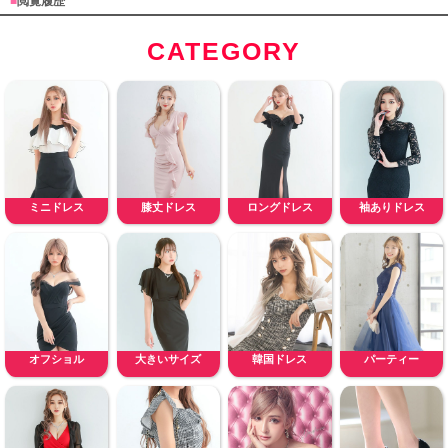
■
閲覧履歴
CATEGORY
ミニドレス
膝丈ドレス
ロングドレス
袖ありドレス
オフショル
大きいサイズ
韓国ドレス
パーティー