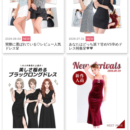
2026.08.04
NEW
2026.07.31
NEW
実際に選ばれている♡レビュー人気
あなたはどっち派？甘めVS辛めド
ドレス👗
レス特集👗💖🖤