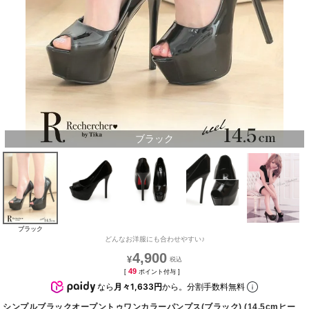
ブラック
ブラック
どんなお洋服にも合わせやすい♪
4,900
¥
49
[
ポイント付与 ]
なら
月々1,633円
から。分割手数料無料
シンプルブラックオープントゥワンカラーパンプス(ブラック) (14.5cmヒー