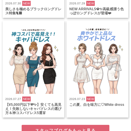
2026.07.30
NEW
2026.07.29
NEW
美しさを極めるブラックロングドレ
NEW ARRIVALS💎✨高級感漂う色
ス特集🐈‍⬛
っぽロングドレスが登場❤️
2026.07.27
NEW
2026.07.23
NEW
【¥5,000円以下💸✨】安くても高見
この夏、白を味方に♡White dress
え！失敗しないキャバドレスの選び
方＆神コスパドレス5選👗
スタッフブログをもっと見る