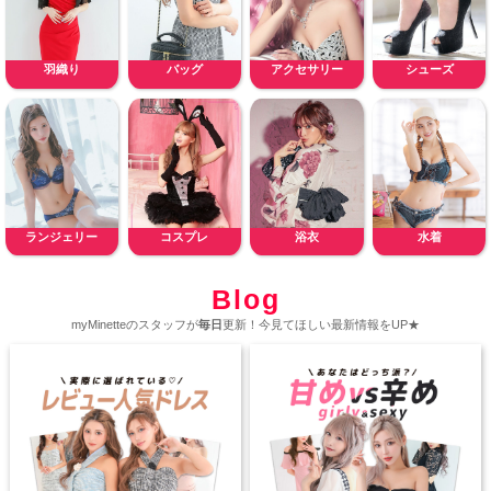
羽織り
バッグ
アクセサリー
シューズ
ランジェリー
コスプレ
浴衣
水着
Blog
myMinetteのスタッフが
毎日
更新！今見てほしい最新情報をUP★