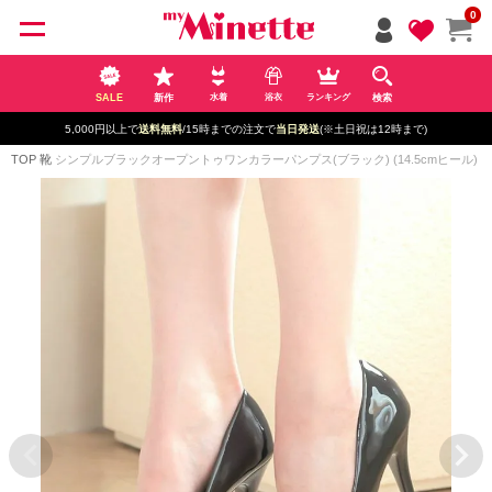
ペー
0
ジト
ップ
へ
SALE
新作
検索
水着
浴衣
ランキング
5,000円以上で
送料無料
/15時までの注文で
当日発送
(※土日祝は12時まで)
TOP
靴
シンプルブラックオープントゥワンカラーパンプス(ブラック) (14.5cmヒール)