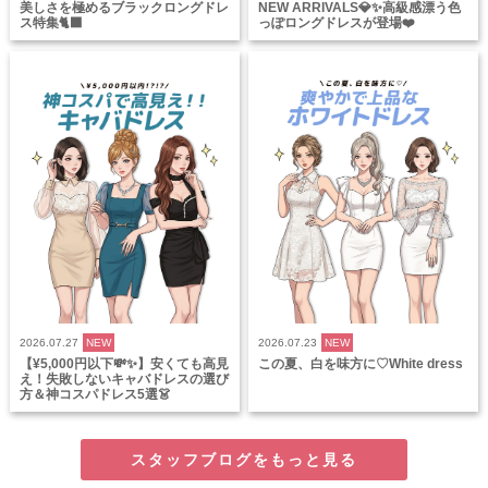
美しさを極めるブラックロングドレ
NEW ARRIVALS💎✨高級感漂う色
ス特集🐈‍⬛
っぽロングドレスが登場❤️
2026.07.27
NEW
2026.07.23
NEW
【¥5,000円以下💸✨】安くても高見
この夏、白を味方に♡White dress
え！失敗しないキャバドレスの選び
方＆神コスパドレス5選👗
スタッフブログをもっと見る