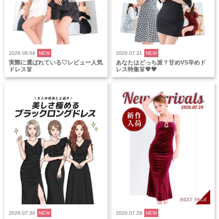
2026.08.04
NEW
2026.07.31
NEW
実際に選ばれている♡レビュー人気
あなたはどっち派？甘めVS辛めド
ドレス👗
レス特集👗💖🖤
2026.07.30
NEW
2026.07.29
NEW