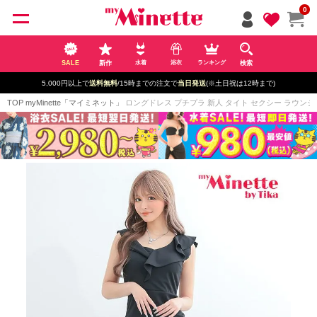
ペー
0
ジト
ップ
へ
SALE
新作
検索
水着
浴衣
ランキング
5,000円以上で
送料無料
/15時までの注文で
当日発送
(※土日祝は12時まで)
TOP
myMinette「マイミネット」
ロングドレス プチプラ 新人 タイト セクシー ラウンジ ノ