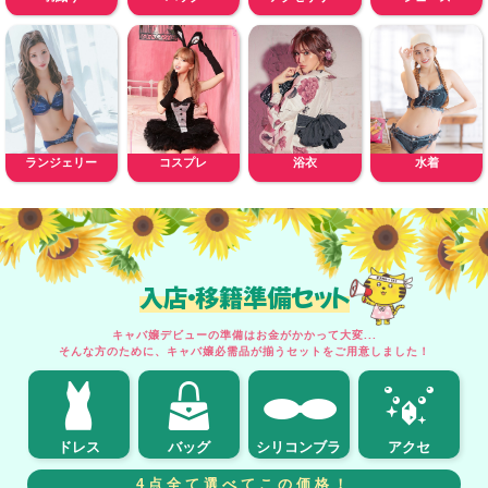
ランジェリー
コスプレ
浴衣
水着
入店・移籍準備セット
キャバ嬢デビューの準備はお金がかかって大変...
そんな方のために、キャバ嬢必需品が揃うセットをご用意しました！
ドレス
バッグ
シリコンブラ
アクセ
4点全て選べてこの価格！