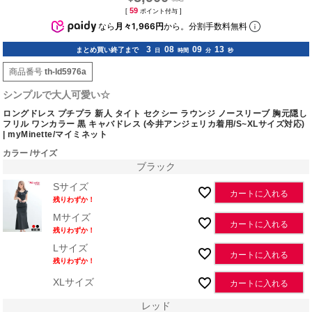
59
[
ポイント付与 ]
なら
月々1,966円
から。分割手数料無料
3
08
09
12
まとめ買い終了まで
日
時間
分
秒
商品番号
th-ld5976a
シンプルで大人可愛い☆
ロングドレス プチプラ 新人 タイト セクシー ラウンジ ノースリーブ 胸元隠し
フリル ワンカラー 黒 キャバドレス (今井アンジェリカ着用/S~XLサイズ対応)
| myMinette/マイミネット
カラー
サイズ
ブラック
Sサイズ
カートに入れる
残りわずか！
Mサイズ
カートに入れる
残りわずか！
Lサイズ
カートに入れる
残りわずか！
XLサイズ
カートに入れる
レッド