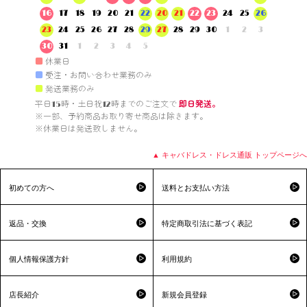
16
17
18
19
20
21
22
20
21
22
23
24
25
26
23
24
25
26
27
28
29
27
28
29
30
1
2
3
30
31
1
2
3
4
5
■
休業日
■
受注・お問い合わせ業務のみ
■
発送業務のみ
平日15時・土日祝12時までのご注文で 
即日発送。
※一部、予約商品お取り寄せ商品は除きます。

※休業日は発送致しません。

▲ キャバドレス・ドレス通販 トップページへ
初めての方へ
送料とお支払い方法
返品・交換
特定商取引法に基づく表記
個人情報保護方針
利用規約
店長紹介
新規会員登録