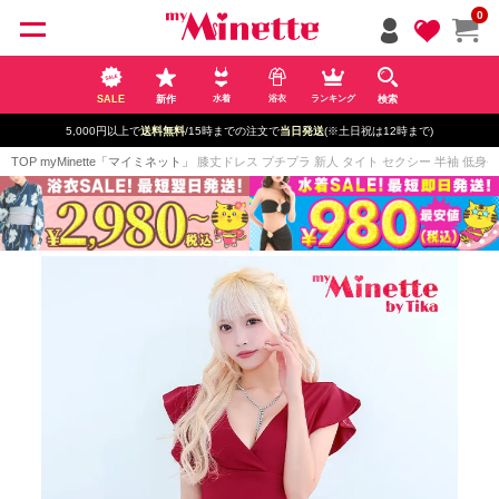
ペー
0
ジト
ップ
へ
SALE
新作
検索
水着
浴衣
ランキング
5,000円以上で
送料無料
/15時までの注文で
当日発送
(※土日祝は12時まで)
TOP
myMinette「マイミネット」
膝丈ドレス プチプラ 新人 タイト セクシー 半袖 低身長 