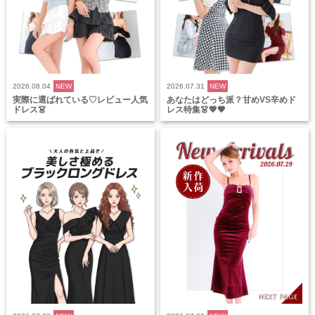
2026.08.04
NEW
2026.07.31
NEW
実際に選ばれている♡レビュー人気
あなたはどっち派？甘めVS辛めド
ドレス👗
レス特集👗💖🖤