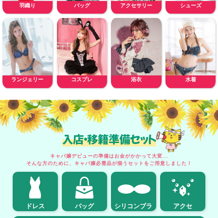
羽織り
バッグ
アクセサリー
シューズ
ランジェリー
コスプレ
浴衣
水着
入店・移籍準備セット
キャバ嬢デビューの準備はお金がかかって大変...
そんな方のために、キャバ嬢必需品が揃うセットをご用意しました！
ドレス
バッグ
シリコンブラ
アクセ