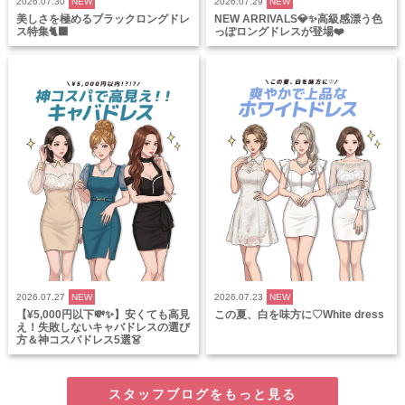
2026.07.30
NEW
2026.07.29
NEW
美しさを極めるブラックロングドレ
NEW ARRIVALS💎✨高級感漂う色
ス特集🐈‍⬛
っぽロングドレスが登場❤️
2026.07.27
NEW
2026.07.23
NEW
【¥5,000円以下💸✨】安くても高見
この夏、白を味方に♡White dress
え！失敗しないキャバドレスの選び
方＆神コスパドレス5選👗
スタッフブログをもっと見る