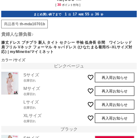
30
[
ポイント付与 ]
1
17
55
35
まとめ買い終了まで
日
時間
分
秒
商品番号
th-mda10701b
貴婦人な勝負着♪
膝丈ドレス プチプラ 新人 タイト セクシー 半袖 低身長 谷間 ワインレッド
肩フリル Vネック フォーマル キャバドレス (ひなたまる着用/S~XLサイズ対
応) | myMinette/マイミネット
カラー
サイズ
ピンクベージュ
Sサイズ
再入荷お知らせ
在庫切れ
Mサイズ
再入荷お知らせ
在庫切れ
Lサイズ
再入荷お知らせ
在庫切れ
XLサイズ
再入荷お知らせ
在庫切れ
ブラック