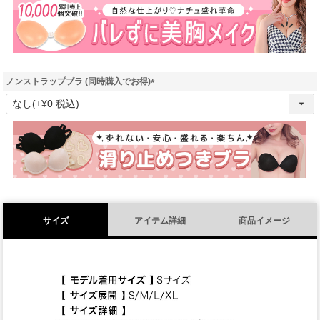
)
ノンストラップブラ (同時購入でお得)
(
必
須
)
サイズ
アイテム詳細
商品イメージ