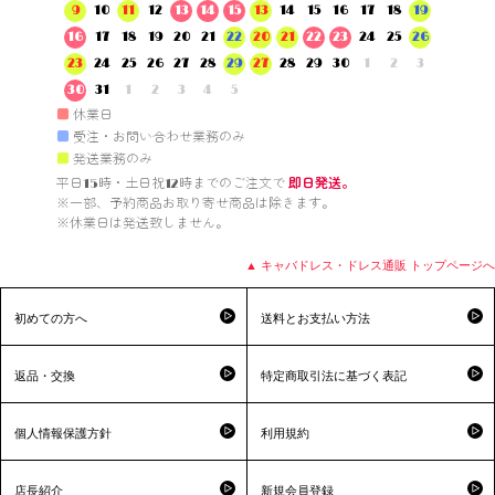
9
10
11
12
13
14
15
13
14
15
16
17
18
19
16
17
18
19
20
21
22
20
21
22
23
24
25
26
23
24
25
26
27
28
29
27
28
29
30
1
2
3
30
31
1
2
3
4
5
■
休業日
■
受注・お問い合わせ業務のみ
■
発送業務のみ
平日15時・土日祝12時までのご注文で 
即日発送。
※一部、予約商品お取り寄せ商品は除きます。

※休業日は発送致しません。

▲ キャバドレス・ドレス通販 トップページへ
初めての方へ
送料とお支払い方法
返品・交換
特定商取引法に基づく表記
個人情報保護方針
利用規約
店長紹介
新規会員登録