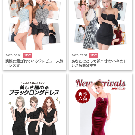
2026.08.04
NEW
2026.07.31
NEW
実際に選ばれている♡レビュー人気
あなたはどっち派？甘めVS辛めド
ドレス👗
レス特集👗💖🖤