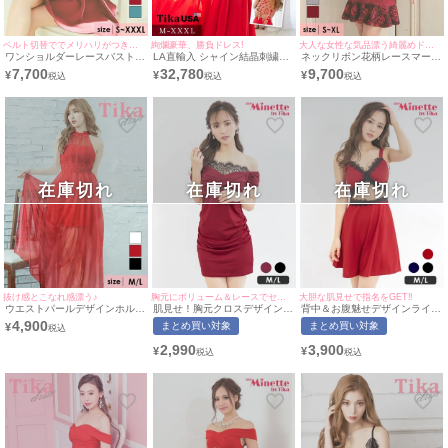
ベルト切替ででメリハリがつき脚長効果♡
絢爛豪華、勝負ドレス!
大人な女性な気品漂う綺麗めドレス♪
ワンショルダーレースバストカ
LA直輸入 シャイン結晶刺繍ロ
ネックリボン花柄レースマーメ
ットベルト切替フレアミニドレ
イヤルバースデーAラインバー
イドノースリーブタイトミニド
7,700
32,780
9,700
¥
¥
¥
ス (Sサイズ～XXXLサイズ) (聖
スデーロングドレス (Mサイズ
レス (Sサイズ～XLサイズ) (久
菜/キャバドレス着用) [Tika/テ
～XXXLサイズ) (ゆんころ/キャ
保七瀬/キャバドレス着用)
ィカ]
バドレス着用)
在庫切れ
在庫切れ
在庫切れ
抜け感とこなれ感漂う♪
胸元にボリューム＆レースでセクシー♪
大胆な肌見せで指名をGET!!
ウエストパールデザインホルタ
肌見せ！胸元クロスデザインプ
背中＆お腹魅せデザインライン
ーネックチュールドレス (Mサ
チプラオフショルダータイトミ
プチプラフレアミニドレス (M
4,900
まとめ買い対象
まとめ買い対象
¥
イズ) (ゆんころ/キャバドレス
ニドレス (Mサイズ/Lサイズ)(中
サイズ/Lサイズ)(中尾みほ/キャ
着用)
尾みほ/キャバドレス着用)
バドレス着用)[myMinette/マイ
2,990
3,900
¥
¥
[myMinette/マイミネット]
ミネット]