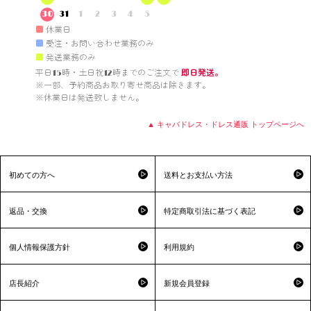
30
31
1
2
3
4
5
■
休業日
■
受注・お問い合わせ業務のみ
■
発送業務のみ
平日15時・土日祝12時までのご注文で 
即日発送。
※一部、予約商品お取り寄せ商品は除きます。

※休業日は発送致しません。

▲ キャバドレス・ドレス通販 トップページへ
初めての方へ
送料とお支払い方法
返品・交換
特定商取引法に基づく表記
個人情報保護方針
利用規約
店長紹介
新規会員登録