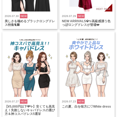
2026.07.30
NEW
2026.07.29
NEW
美しさを極めるブラックロングドレ
NEW ARRIVALS💎✨高級感漂う色
ス特集🐈‍⬛
っぽロングドレスが登場❤️
2026.07.27
NEW
2026.07.23
NEW
【¥5,000円以下💸✨】安くても高見
この夏、白を味方に♡White dress
え！失敗しないキャバドレスの選び
方＆神コスパドレス5選👗