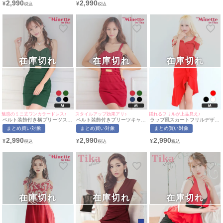
2,990
2,990
¥
¥
[myMinette/マイミネット]
[myMinette/マイミネット]
ドレス着用)
在庫切れ
在庫切れ
在庫切れ
魅惑のミニ丈ワンカラードレス♪
スタイルアップ効果アリ♪
揺れるフリルが上品見え♪
ベルト装飾付き横プリーツスカ
ベルト装飾付きプリーツキャミ
ラップ風スカートフリルデザイ
ートキャミソールワンピースプ
ソールプチプラタイトミニドレ
ン肩あきプチプラミニドレス
まとめ買い対象
まとめ買い対象
まとめ買い対象
チプラタイトミニドレス (Mサ
ス(Mサイズ)(中尾みほ/キャバド
(Mサイズ)(向葵まる/キャバドレ
イズ)(中尾みほ/キャバドレス着
レス着用)[myMinette/マイミネ
ス着用)[myMinette/マイミネッ
2,990
2,990
2,990
¥
¥
¥
用)[myMinette/マイミネット]
ット]
ト]
在庫切れ
在庫切れ
在庫切れ