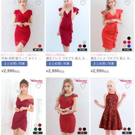
ボディラインを美しく魅せるシンプルなドレス♡
貴婦人な勝負着♪
フリル袖がキュート♡
半袖 谷間 裾ラップ タイト ミ
膝丈ドレス プチプラ 新人 タイ
膝丈ドレス プチプラ 新人 タイ
ニドレス (せいせい着用/M~XL
ト セクシー 半袖 低身長 谷
ト セクシー 半袖 低身長 谷間
まとめ買い対象
まとめ買い対象
まとめ買い対象
サイズ対応) myMinette/マイミ
間 ワインレッド 肩フリル V
赤 Vネック シック キャバドレ
ネット
ネック フォーマル キャバドレ
ス (せいせい着用/S~XLサイズ
2,990
2,990
2,990
¥
¥
¥
ス (ひなたまる着用/S~XLサイ
対応) | myMinette/マイミネッ
ズ対応) | myMinette/マイミネ
ト
ット