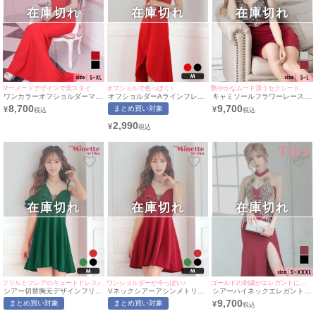
在庫切れ
在庫切れ
在庫切れ
マーメードデザインで美スタイルを実現◎
オフショルで色っぽく♪
艶やかなムード漂うセクシードレス♪
ワンカラーオフショルダーマー
オフショルダーAラインフレア
キャミソールフラワーレースウ
メイドバースデーロングドレス
プチプラロングテールドレス
エストビジュー切り替えタイト
8,700
9,700
まとめ買い対象
¥
¥
(Sサイズ～XLサイズ) (久保七
(Mサイズ)(中尾みほ/キャバドレ
ミニドレス (Sサイズ～Lサイ
瀬/キャバドレス着用)
ス着用)[myMinette/マイミネッ
ズ) (みゆう/キャバドレス着用)
2,990
¥
ト]
在庫切れ
在庫切れ
在庫切れ
フリルとフレアのキュートドレス♪
ワンショルダーが今っぽい♪
ゴールドの刺繍がエレガントに引き立てる♪
シアー切替胸元デザインフリル
Vネックシアーアシンメトリー
シアーハイネックエレガント刺
アシメワンショルダープチプラ
ワンショルダープチプラフレア
繍ホルターネックスリットタイ
9,700
まとめ買い対象
まとめ買い対象
¥
フレアミニドレス (Mサイズ)(中
ミニドレス (Mサイズ)(中尾み
トロングドレス (Sサイズ～
尾みほ/キャバドレス着用)
ほ/キャバドレス着用)
XXXLサイズ) (ゆんころ/キャバ