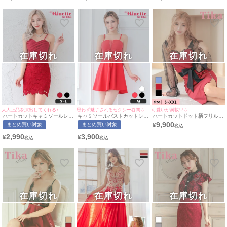
myMinette/マイミネット
(せいせい着用/M~Lサイズ対応)
| myMinette/マイミネット
在庫切れ
在庫切れ
在庫切れ
大人上品を演出してくれる♪
思わず魅了されるセクシー谷間♡
可愛いが満載♡♡
ハートカットキャミソールレー
キャミソールバストカットシー
ハートカットドット柄フリルレ
スプチプラタイトミニドレス
スループチプラハイウエスト切
ースジップスリット長袖タイト
9,900
まとめ買い対象
まとめ買い対象
¥
(Sサイズ〜Lサイズ)(せいせい/
替フレアミニドレス (Mサイズ)
ミニドレス (Sサイズ～XXLサ
キャバドレス着用)[myMinette/
(せいせい/キャバドレス着用)
イズ) (みゆう/キャバドレス着
2,990
3,900
¥
¥
マイミネット]
[myMinette/マイミネット]
用) [Tika/ティカ]
在庫切れ
在庫切れ
在庫切れ