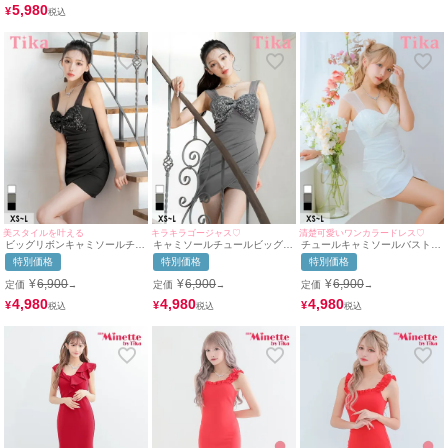
［tk-md255008］ [Tika/ティ
5,980
¥
カ]
美スタイルを叶える
キラキラゴージャス♡
清楚可愛いワンカラードレス♡
ビッグリボンキャミソールチュ
キャミソールチュールビッグリ
チュールキャミソールバストリ
ールバストスパンコールギャザ
ボンバストスパンコールギャザ
ボンラップタイトミニドレス
特別価格
特別価格
特別価格
ーラップタイトミニドレス (S
ーラップタイトミニドレス (S
(Sサイズ～Lサイズ) (重川茉弥/
サイズ～Lサイズ) (せいせい/キ
サイズ～Lサイズ) (せいせい/キ
キャバドレス着用) [Tika/ティ
¥
6,900
¥
6,900
¥
6,900
定価
定価
定価
→
→
→
ャバドレス着用) 商品 [Tika/テ
ャバドレス着用) 商品 [Tika/テ
カ]
ィカ]
ィカ]
4,980
4,980
4,980
¥
¥
¥