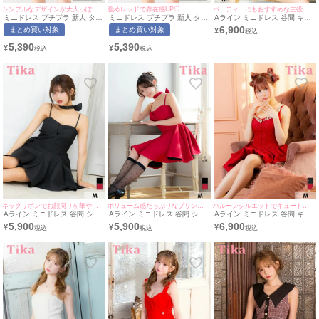
シンプルなデザインが大人っぽい♡
強めレッドで存在感UP♡
パーティーにもおすすめな主役級の一着♡
ミニドレス プチプラ 新人 タイ
ミニドレス プチプラ 新人 タイ
Aライン ミニドレス 谷間 キャ
ト ワンピース セクシー ラウン
ト ワンピース セクシー ラウン
ミソール キラキラストーン ラ
6,900
まとめ買い対象
まとめ買い対象
¥
ジ 半袖 低身長 ウエストカット
ジ 半袖 低身長 ウエストカット
メ バルーン キャバドレス (せ
スクエアネック スナック スト
スクエアネック スナック ワイ
いせい着用) [Tika/ティカ]
5,390
5,390
¥
¥
ラップデザイン 黒 キャバドレ
ンレッド キャバドレス (波北か
ス (波北かほ着用/S~XXXLサイ
ほ着用/S~XXXLサイズ対応) |
ズ対応) | myMinette/マイミネ
myMinette/マイミネット
ット
ネックリボンでお顔周りを華やかに♡
ボリューム感たっぷりなプリンセスシルエット♡
バルーンシルエットでキュートに♡
Aライン ミニドレス 谷間 シン
Aライン ミニドレス 谷間 シン
Aライン ミニドレス 谷間 キャ
プル キャミソール ネックリボ
プル キャミソール ネックリボ
ミソール ビジュー バルーン キ
5,900
5,900
6,900
¥
¥
¥
ン チョーカー ワンカラー ラメ
ン ワンカラー キャバドレス
ャバドレス (戦慄かなの着用)
キャバドレス (横田未来着用)
(雨宮由乙花着用) [Tika/ティカ]
[Tika/ティカ]
[Tika/ティカ]