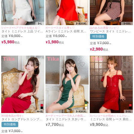
ツイード×ベアでモテを狙える♡
ガーリースタイル導く♡
品のあるお洒落ワンピ♡
タイト ミニドレス 上品 ツイー
Aライン ミニドレス 谷間 大き
ワンピース タイト ミニドレス
ド 裾フリル ベア パール フェ
いサイズ シンプル ストレッチ
大きいサイズ ノースリーブ 上
¥
6,900
¥
6,900
定価
定価
→
→
特別価格
イクポケット キャバドレス (若
キャミソール ウエストベルト
品 ツイード チェック柄 ウエス
林萌々着用) [Tika/ティカ]
5,980
バストギャザー キャバドレス
1,980
トベルト 襟付き フロントボタ
¥
¥
¥
7,900
定価
→
(若林萌々着用) [Tika/ティカ]
ン 同伴 ブラジャーのまま キャ
バドレス (若林萌々着用) [Tika/
2,980
¥
ティカ]
360度色気が増す♪
ヌーディーシアーで大人の色気を加速★彡
スパンコールが煌めくミニドレス♡
タイト ロングドレス シンプル
タイト ミニドレス 大きいサイ
ミニドレス 谷間 レース 肩出し
レース 大人 ノースリーブ スト
ズ 谷間 ノースリーブ ストレッ
ウエストベルト ジップ プリー
7,700
9,900
特別価格
¥
¥
レッチ フラワー刺繍 シアー キ
チ サイドヌーディー ビジュー
ツ シフォン 二の腕カバー スパ
ャバドレス (聖菜着用) [Tika/テ
キャバドレス (聖菜着用) [Tika/
ンコール Aライン 赤ドレス XL
¥
7,900
定価
→
ィカ]
ティカ]
キャバドレス (若林萌々着用)