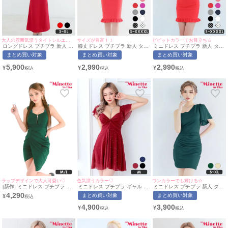
大人の雰囲気漂うタイトシルエット♪
サイズが豊富！！
ビビットカラーでお目立ち☆
ロングドレス プチプラ 新人 タ
膝丈ドレス プチプラ 新人 タイ
ミニドレス プチプラ 新人 タイ
イト セクシー ラウンジ ノース
ト ワンピース ノースリーブ 低
ト ワンピース ノースリーブ ド
まとめ買い対象
まとめ買い対象
まとめ買い対象
リーブ 胸元隠し フリル 赤 キ
身長 胸元隠し 背中魅せ スクエ
ット柄 低身長 胸元隠し 背中魅
ャバドレス (らな着用/S~XLサ
アネック ワンカラー 肩フリル
せ スクエアネック ワンカラー
5,900
2,990
2,990
¥
¥
¥
イズ対応) | myMinette/マイミ
赤 キャバドレス (ひなたまる着
赤 キャバドレス (林姫奈妙着
ネット
用/S〜XXXXLサイズ対応) |
用/S〜XXXXLサイズ対応) |
myMinette/マイミネット
myMinette/マイミネット
ラップデザインで大人可愛い♡
色気漂うカラー♡
ワンカラーでも輝ける☆
[新作] ミニドレス プチプラ 新
ミニドレス プチプラ ギャル ワ
ミニドレス プチプラ 新人 タイ
人 タイト ジップ セクシー ノ
ンピース フレア セクシー キラ
ト ラウンジ ワンショル 半袖
4,290
まとめ買い対象
まとめ買い対象
¥
ースリーブ 低身長 谷間 背中魅
キラ 半袖 シアー シアー袖 低
低身長 胸元隠し 同伴 ウエスト
せ 緑 ワンカラー キャバドレス
身長 谷間 ワインレッド キャバ
緑 キャバドレス (せいせい着
4,900
3,900
¥
¥
(みのり着用/M~Lサイズ対応) |
ドレス (せいせい着用/Mサイズ
用/S~XLサイズ対応) |
myMinette/マイミネット
対応) | myMinette/マイミネッ
myMinette/マイミネット
ト