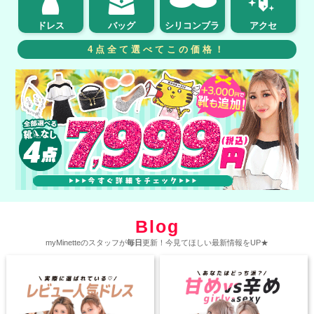
ドレス
バッグ
シリコンブラ
アクセ
4点全て選べてこの価格！
Blog
myMinetteのスタッフが
毎日
更新！今見てほしい最新情報をUP★