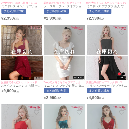
2Wayなので着回し抜群ドレス♪
雰囲気から漂う今どきセクシー♪
胸が大きく見えるホルターネック♪
ミニドレス ギャル オフショル
ノースリーブレースオフショル
ミニドレス プチプラ 新人 ワン
シアー シアー袖 低身長 谷間
ダーウエストシアー切替プチプ
ピース フレア ホルターネック
まとめ買い対象
まとめ買い対象
まとめ買い対象
キャバドレス (中尾みほ着用/M
ラタイトミニドレス (Sサイズ
セクシー ラウンジ レース 低身
サイズ対応) myMinette/マイミ
～Lサイズ)(せいせい/キャバド
長 胸元隠し 同伴 赤 キャバド
2,990
2,990
2,990
¥
¥
¥
ネット
レス着用)[myMinette/マイミネ
レス (ひなたまる着用/M~Lサイ
ット]
ズ対応) | myMinette/マイミネ
ット
在庫切れ
在庫切れ
在庫切れ
お洒落で今っぽい、トレンドドレス♡
2wayでお好きなタイプで楽しんじゃおう♪
美脚効果抜群☆ブラックドレス
Aライン ミニドレス 谷間 セッ
ミニドレス プチプラ 新人 タイ
フリルワンカラープチプラキャ
トアップ ツイード キャミソー
ト ワンピース ラウンジ ノース
ミソールロングテールドレス
9,900
まとめ買い対象
まとめ買い対象
¥
ル ジップ ショルダーリボン キ
リーブ 低身長 谷間 スナック
(Sサイズ～Lサイズ)(せいせい/
ャバドレス (聖菜着用) [Tika/テ
同伴 2way 白 ホワイト キャバ
キャバドレス着用)[myMinette/
2,990
4,900
¥
¥
ィカ]
ドレス (S~XXXXサイズ対応) |
マイミネット]
myMinette/マイミネット