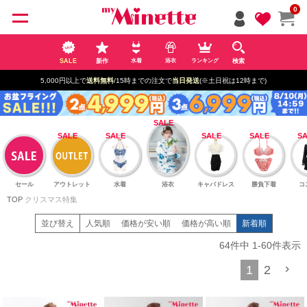
ペー
0
ジト
ップ
へ
SALE
新作
検索
水着
浴衣
ランキング
5,000円以上で
送料無料
/15時までの注文で
当日発送
(※土日祝は12時まで)
セール
アウトレット
水着
浴衣
キャバドレス
勝負下着
コ
TOP
クリスマス特集
並び替え
人気順
価格が安い順
価格が高い順
新着順
64
件中
1
-
60
件表示
1
2