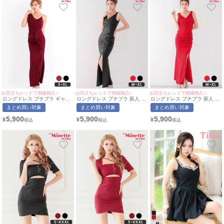
お目立ちレッドで視線独占♪
お目立ちレッドで視線独占♪
お目立ちレッドで視線独占♪
ロングドレス プチプラ ギャル
ロングドレス プチプラ 新人 タ
ロングドレス プチプラ 新人 タ
タイト セクシー ノースリーブ
イト セクシー スリット ノース
イト セクシー スリット ノース
まとめ買い対象
まとめ買い対象
まとめ買い対象
ラウンジ 谷間 シンプル ワイン
リーブ 谷間 黒 高身長 キャバ
リーブ 谷間 赤 キャバドレス
レッド キャバドレス (きぃぃり
ドレス (波北かほ着用/M~XLサ
(波北かほ着用/M~XLサイズ対
5,900
5,900
5,900
¥
¥
¥
ぷ着用/S~XL対応) | myMinette/
イズ対応) | myMinette/マイミ
応) | myMinette/マイミネット
マイミネット
ネット