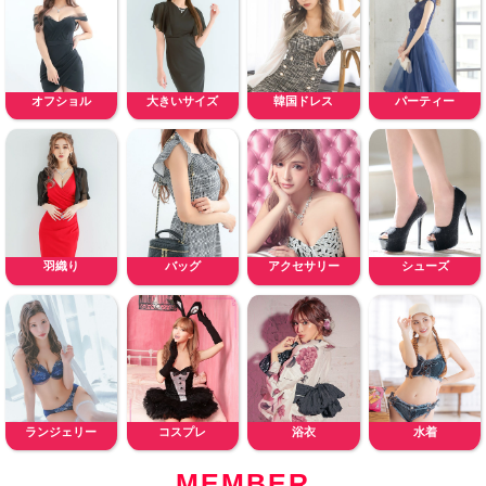
オフショル
大きいサイズ
韓国ドレス
パーティー
羽織り
バッグ
アクセサリー
シューズ
ランジェリー
コスプレ
浴衣
水着
MEMBER