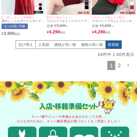
歩く度にふわりと美脚魅せ♪
背中まで抜かりない♪
シルエットの美しさが魅力♪
肩出しショルダージャガード織
ウエストベルトノースリーブタ
ウエストペプラムシフォンホル
Vネックシアースリットセクシ
イトミニドレス (Sサイズ～XL
ターネックマーメイドロングド
¥
5,090
¥
5,090
定価
定価
まとめ買い対象
→
→
ープチプラオフショルダーAラ
サイズ) (杉山佳那恵/キャバド
レス (Sサイズ～XXXLサイズ)
インロングドレス (Mサイズ/L
レス着用)
4,290
(ゆめ/キャバドレス着用)
4,290
¥
¥
3,900
¥
サイズ)(せいせい/キャバドレス
着用)[myMinette/マイミネット]
並び替え
人気順
価格が安い順
価格が高い順
新着順
64
件中
1
-
60
件表示
1
2
入店・移籍準備セット
キャバ嬢デビューの準備はお金がかかって大変...
そんな方のために、キャバ嬢必需品が揃うセットをご用意しました！