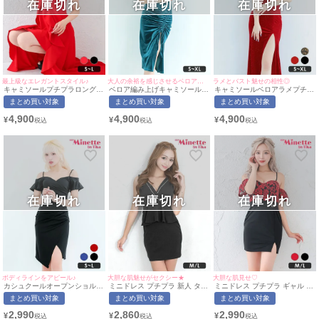
在庫切れ
在庫切れ
在庫切れ
最上級なエレガントスタイル♪
大人の余裕を感じさせるベロア生地♡
ラメとバスト魅せの相性◎
キャミソールプチプラロングテ
ベロア編み上げキャミソールス
キャミソールベロアラメプチプ
ールドレス (Sサイズ～Lサイ
リットタイトプチプラ膝丈ドレ
ラAラインロングドレス (Sサイ
まとめ買い対象
まとめ買い対象
まとめ買い対象
ズ)(せいせい/キャバドレス着
ス (S～XLサイズ) (せいせい/キ
ズ～XLサイズ)(せいせい/キャ
用)[myMinette/マイミネット]
ャバドレス着用)[myMinette/マ
バドレス着用)[myMinette/マイ
4,900
4,900
4,900
¥
¥
¥
イミネット]
ミネット]
在庫切れ
在庫切れ
在庫切れ
ボディラインをアピール♪
大胆な肌魅せがセクシー★
大胆な肌見せ♡
カシュクールオープンショルダ
ミニドレス プチプラ 新人 タイ
ミニドレス プチプラ ギャル タ
ーギャザーアシンメトリープチ
ト ペプラム セクシー ラウンジ
イト オフショル スリット セク
まとめ買い対象
まとめ買い対象
まとめ買い対象
プラ膝丈ドレス(Sサイズ～Lサ
ノースリーブ 低身長 谷間 背中
シー ラウンジ キャミソール 花
イズ)(向葵まる/キャバドレス着
魅せ 黒 キャバドレス (なぎ着
柄 低身長 谷間 背中魅せ ウエ
2,990
2,860
2,990
¥
¥
¥
用)[myMinette/マイミネット]
用/M~Lサイズ対応) |
ストベルト 赤 黒 キャバドレス