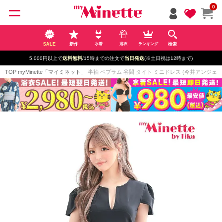
ペー
0
ジト
ップ
へ
SALE
新作
検索
水着
浴衣
ランキング
5,000円以上で
送料無料
/15時までの注文で
当日発送
(※土日祝は12時まで)
TOP
myMinette「マイミネット」
半袖 ペプラム 谷間 タイト ミニドレス (今井アンジェリカ着用