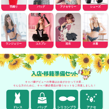
羽織り
バッグ
アクセサリー
シューズ
ランジェリー
コスプレ
浴衣
水着
入店・移籍準備セット
キャバ嬢デビューの準備はお金がかかって大変...
そんな方のために、キャバ嬢必需品が揃うセットをご用意しました！
ドレス
バッグ
シリコンブラ
アクセ