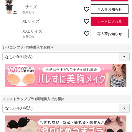
Lサイズ
再入荷お知らせ
在庫切れ
XLサイズ
カートに入れる
XXLサイズ
再入荷お知らせ
在庫切れ
シリコンブラ (同時購入でお得)
(
必
須
)
ノンストラップブラ (同時購入でお得)
(
必
須
)