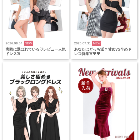
2026.08.04
NEW
2026.07.31
NEW
実際に選ばれている♡レビュー人気
あなたはどっち派？甘めVS辛めド
ドレス👗
レス特集👗💖🖤