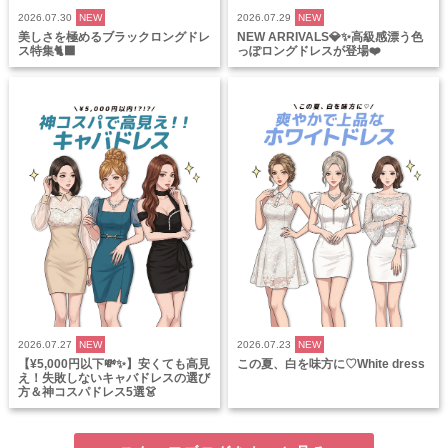
2026.07.30
NEW
2026.07.29
NEW
美しさを極めるブラックロングドレ
NEW ARRIVALS💎✨高級感漂う色
ス特集🐈‍⬛
っぽロングドレスが登場❤️
2026.07.27
NEW
2026.07.23
NEW
【¥5,000円以下💸✨】安くても高見
この夏、白を味方に♡White dress
え！失敗しないキャバドレスの選び
方＆神コスパドレス5選👗