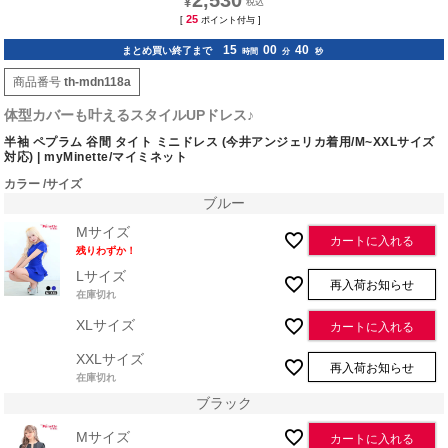
2,530
¥
25
[
ポイント付与 ]
15
00
39
まとめ買い終了まで
時間
分
秒
商品番号
th-mdn118a
体型カバーも叶えるスタイルUPドレス♪
半袖 ペプラム 谷間 タイト ミニドレス (今井アンジェリカ着用/M~XXLサイズ
対応) | myMinette/マイミネット
カラー
サイズ
ブルー
Mサイズ
カートに入れる
残りわずか！
Lサイズ
再入荷お知らせ
在庫切れ
XLサイズ
カートに入れる
XXLサイズ
再入荷お知らせ
在庫切れ
ブラック
Mサイズ
カートに入れる