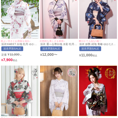
程よい甘さとお洒落を演出♪
幻想的な美しさを表現♪
爽やかで上品な1着♡
浴衣SWEET 白地 牡丹 ゆかた2
浴衣 選べる帯白地 水彩 牡丹
浴衣 妖艶 紺地 青椿 ゆかた2点
点セット (浴衣+兵児帯)
ゆかた2点セット (浴衣+平帯or
セット (浴衣+平帯)
浴衣早割SALE
浴衣早割SALE
浴衣早割SALE
作り帯)
12,000
〜
¥
11,000
11,000
定価
¥
→
¥
7,900
¥