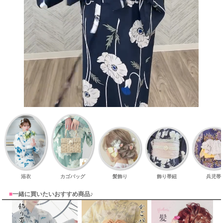
浴衣
カゴバッグ
髪飾り
飾り帯紐
兵児帯
■
一緒に買いたいおすすめ商品♪