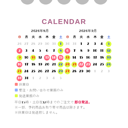
CALENDAR
2026年8月
2026年9月
日
月
火
水
木
金
土
日
月
火
水
木
金
土
26
27
28
29
30
31
1
30
31
1
2
3
4
5
2
3
4
5
6
7
8
6
7
8
9
10
11
12
9
10
11
12
13
14
15
13
14
15
16
17
18
19
16
17
18
19
20
21
22
20
21
22
23
24
25
26
23
24
25
26
27
28
29
27
28
29
30
1
2
3
30
31
1
2
3
4
5
■
休業日
■
受注・お問い合わせ業務のみ
■
発送業務のみ
平日15時・土日祝12時までのご注文で 
即日発送。
※一部、予約商品お取り寄せ商品は除きます。

※休業日は発送致しません。
