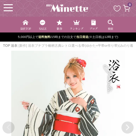
ペー
0
ジト
ップ
へ
浴衣TOP
SALE
新作
ランキング
ブログ
検索
5,000円以上で
送料無料
/15時までの注文で
当日発送
(※土日祝は12時まで)
TOP
浴衣
[新作] 浴衣プチプラ椿柄古典レトロ選べる帯(ゆかた+平帯or作り帯)(みのり着用) | 