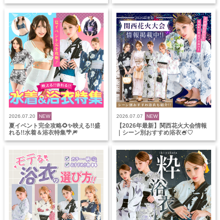
2026.07.20
NEW
2026.07.07
NEW
夏イベント完全攻略🌻✨映える!!盛
【2026年最新】関西花火大会情報
れる!!水着＆浴衣特集🌴🎆
｜シーン別おすすめ浴衣🍧♡