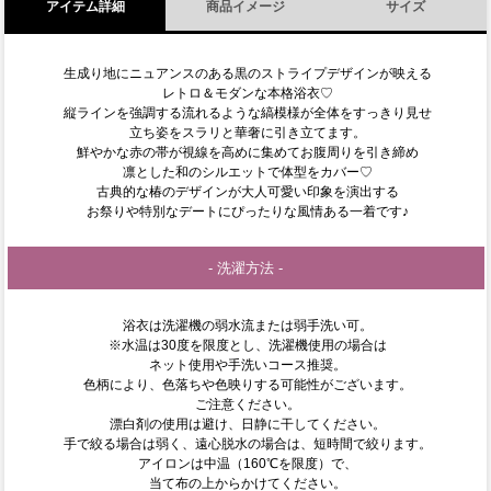
アイテム詳細
商品イメージ
サイズ
生成り地にニュアンスのある黒のストライプデザインが映える
レトロ＆モダンな本格浴衣♡
縦ラインを強調する流れるような縞模様が全体をすっきり見せ
立ち姿をスラリと華奢に引き立てます。
鮮やかな赤の帯が視線を高めに集めてお腹周りを引き締め
凛とした和のシルエットで体型をカバー♡
古典的な椿のデザインが大人可愛い印象を演出する
お祭りや特別なデートにぴったりな風情ある一着です♪
- 洗濯方法 -
浴衣は洗濯機の弱水流または弱手洗い可。
※水温は30度を限度とし、洗濯機使用の場合は
ネット使用や手洗いコース推奨。
色柄により、色落ちや色映りする可能性がございます。
ご注意ください。
漂白剤の使用は避け、日静に干してください。
手で絞る場合は弱く、遠心脱水の場合は、短時間で絞ります。
アイロンは中温（160℃を限度）で、
当て布の上からかけてください。