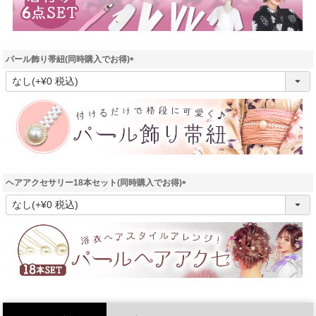
パール飾り帯紐(同時購入でお得)
(
必
須
)
ヘアアクセサリー18本セット(同時購入でお得)
(
必
須
)