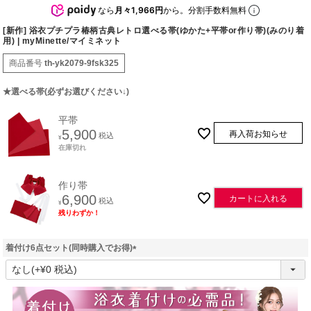
なら
月々1,966円
から。分割手数料無料
[新作] 浴衣プチプラ椿柄古典レトロ選べる帯(ゆかた+平帯or作り帯)(みのり着
用) | myMinette/マイミネット
商品番号
th-yk2079-9fsk325
★選べる帯(必ずお選びください↓)
平帯
5,900
再入荷お知らせ
税込
¥
在庫切れ
作り帯
6,900
カートに入れる
税込
¥
残りわずか！
着付け6点セット(同時購入でお得)
(
必
須
)