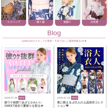
カゴバッグ
飾り紐
髪飾り
兵児帯
Blog
myMinetteのスタッフが更新！今見てほしい最新情報をUP★
2026.07.28
NEW
2026.07.24
NEW
彼ウケ抜群♡あざとかわいい
夜に映える🌙大人の上品浴衣コレク
SWEET浴衣で夏祭りを彩る🍧
ション🖤