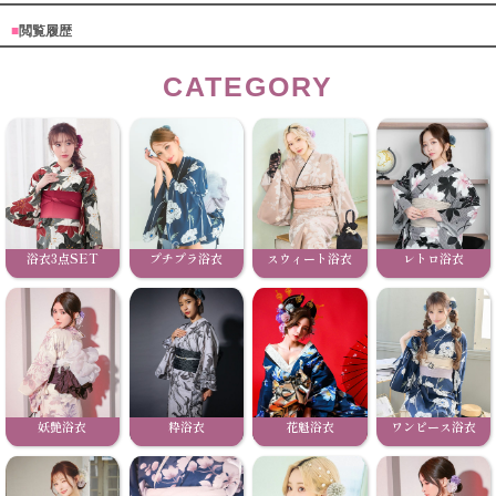
■
閲覧履歴
CATEGORY
浴衣3点SET
プチプラ浴衣
スウィート浴衣
レトロ浴衣
妖艶浴衣
粋浴衣
花魁浴衣
ワンピース浴衣