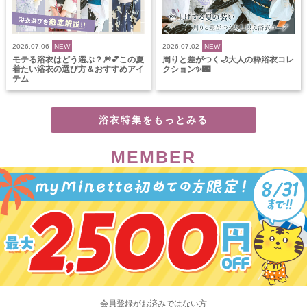
2026.07.06
NEW
2026.07.02
NEW
モテる浴衣はどう選ぶ？🎆💕この夏
周りと差がつく🌙大人の粋浴衣コレ
着たい浴衣の選び方＆おすすめアイ
クション✨🌃
テム
浴衣特集をもっとみる
MEMBER
会員登録がお済みではない方