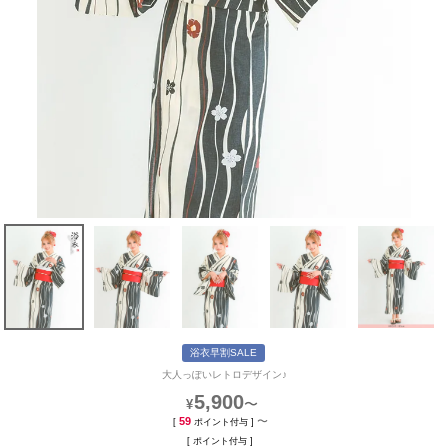
浴衣早割SALE
大人っぽいレトロデザイン♪
5,900
〜
¥
59
〜
[
ポイント付与 ]
[
ポイント付与 ]