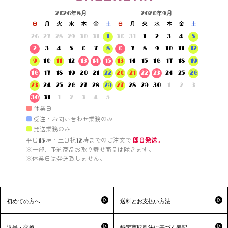
2026年8月
2026年9月
日
月
火
水
木
金
土
日
月
火
水
木
金
土
26
27
28
29
30
31
1
30
31
1
2
3
4
5
2
3
4
5
6
7
8
6
7
8
9
10
11
12
9
10
11
12
13
14
15
13
14
15
16
17
18
19
16
17
18
19
20
21
22
20
21
22
23
24
25
26
23
24
25
26
27
28
29
27
28
29
30
1
2
3
30
31
1
2
3
4
5
■
休業日
■
受注・お問い合わせ業務のみ
■
発送業務のみ
平日15時・土日祝12時までのご注文で 
即日発送。
※一部、予約商品お取り寄せ商品は除きます。

※休業日は発送致しません。

初めての方へ
送料とお支払い方法
返品・交換
特定商取引法に基づく表記