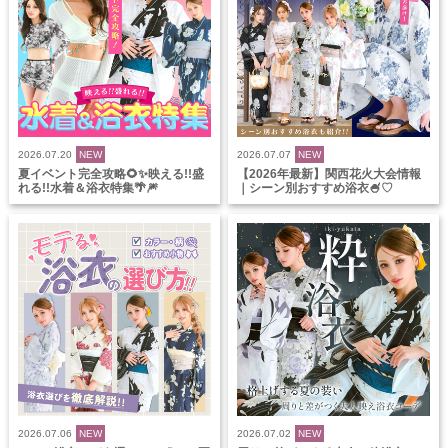
2026.07.20
NEW
2026.07.07
NEW
夏イベント完全攻略🌻✨映える!!盛
【2026年最新】関西花火大会情報
れる!!水着＆浴衣特集🌴🎆
｜シーン別おすすめ浴衣🍧♡
2026.07.06
NEW
2026.07.02
NEW