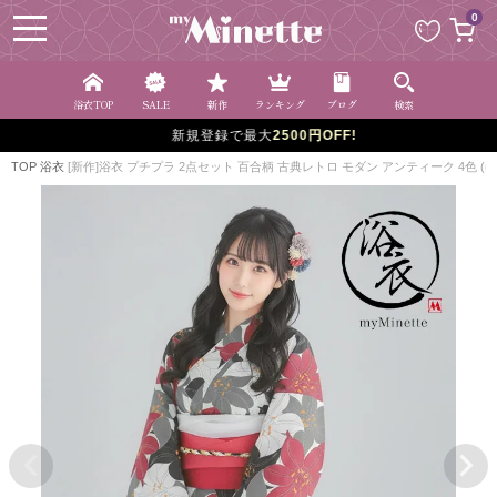
ペー
0
ジト
ップ
へ
浴衣TOP
SALE
新作
ランキング
ブログ
検索
新規登録で最大
2500円OFF!
TOP
浴衣
[新作]浴衣 プチプラ 2点セット 百合柄 古典レトロ モダン アンティーク 4色 (ゆかた