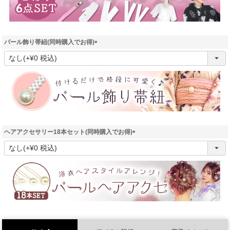
パール飾り帯紐(同時購入でお得)
(
必
須
)
ヘアアクセサリー18本セット(同時購入でお得)
(
必
須
)