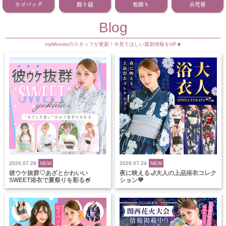
カゴバッグ
飾り紐
髪飾り
兵児帯
Blog
myMinetteのスタッフが更新！今見てほしい最新情報をUP★
2026.07.28
NEW
2026.07.24
NEW
彼ウケ抜群♡あざとかわいい
夜に映える🌙大人の上品浴衣コレク
SWEET浴衣で夏祭りを彩る🍧
ション🖤