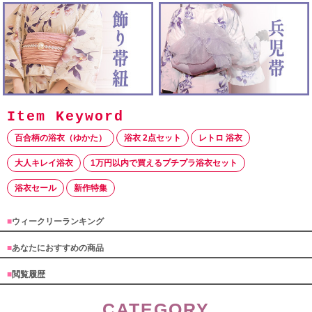
百合柄の浴衣（ゆかた）
浴衣 2点セット
レトロ 浴衣
大人キレイ浴衣
1万円以内で買えるプチプラ浴衣セット
浴衣セール
新作特集
■
ウィークリーランキング
■
あなたにおすすめの商品
■
閲覧履歴
CATEGORY