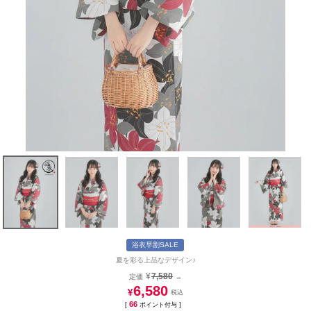
浴衣早割SALE
夏を彩る上品なデザイン♪
¥
7,580
定価
→
6,580
¥
66
[
ポイント付与 ]