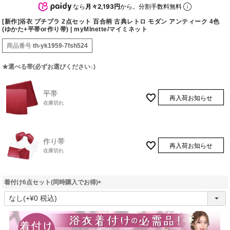
なら
月々2,193円
から。分割手数料無料
[新作]浴衣 プチプラ 2点セット 百合柄 古典レトロ モダン アンティーク 4色
(ゆかた+平帯or作り帯) | myMInette/マイミネット
商品番号
th-yk1959-7fsh524
★選べる帯(必ずお選びください↓)
平帯
再入荷お知らせ
在庫切れ
作り帯
再入荷お知らせ
在庫切れ
着付け6点セット(同時購入でお得)
(
必
須
)