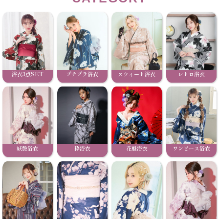
浴衣3点SET
プチプラ浴衣
スウィート浴衣
レトロ浴衣
妖艶浴衣
粋浴衣
花魁浴衣
ワンピース浴衣