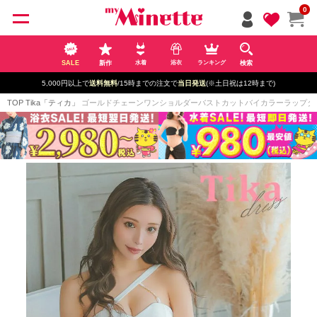
ペー
0
ジト
ップ
へ
SALE
新作
検索
水着
浴衣
ランキング
5,000円以上で
送料無料
/15時までの注文で
当日発送
(※土日祝は12時まで)
TOP
Tika「ティカ」
ゴールドチェーンワンショルダーバストカットバイカラーラップタイトミニド