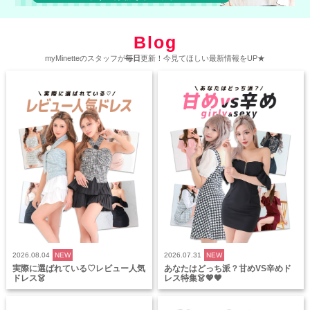
Blog
myMinetteのスタッフが
毎日
更新！今見てほしい最新情報をUP★
2026.08.04
NEW
2026.07.31
NEW
実際に選ばれている♡レビュー人気
あなたはどっち派？甘めVS辛めド
ドレス👗
レス特集👗💖🖤