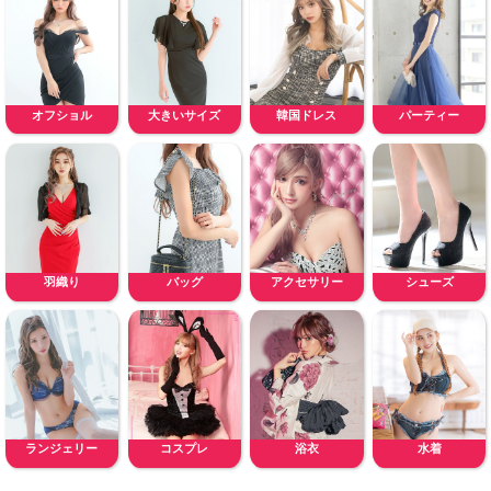
オフショル
大きいサイズ
韓国ドレス
パーティー
羽織り
バッグ
アクセサリー
シューズ
ランジェリー
コスプレ
浴衣
水着