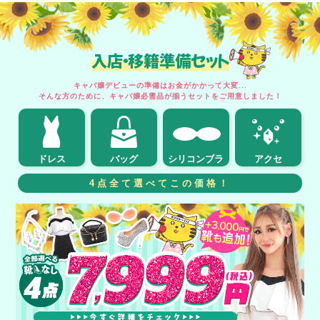
入店・移籍準備セット
キャバ嬢デビューの準備はお金がかかって大変...
そんな方のために、キャバ嬢必需品が揃うセットをご用意しました！
ドレス
バッグ
シリコンブラ
アクセ
4点全て選べてこの価格！