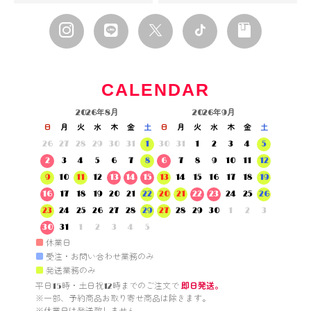
CALENDAR
2026年8月
2026年9月
日
月
火
水
木
金
土
日
月
火
水
木
金
土
26
27
28
29
30
31
1
30
31
1
2
3
4
5
2
3
4
5
6
7
8
6
7
8
9
10
11
12
9
10
11
12
13
14
15
13
14
15
16
17
18
19
16
17
18
19
20
21
22
20
21
22
23
24
25
26
23
24
25
26
27
28
29
27
28
29
30
1
2
3
30
31
1
2
3
4
5
■
休業日
■
受注・お問い合わせ業務のみ
■
発送業務のみ
平日15時・土日祝12時までのご注文で 
即日発送。
※一部、予約商品お取り寄せ商品は除きます。
