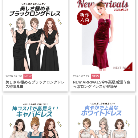
2026.07.30
NEW
2026.07.29
NEW
美しさを極めるブラックロングドレ
NEW ARRIVALS💎✨高級感漂う色
ス特集🐈‍⬛
っぽロングドレスが登場❤️