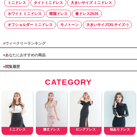
ミニドレス
タイトミニドレス
大きいサイズ ミニドレス
ホワイト ミニドレス
韓国ドレス
春ドレス2026
オフショルダー ミニドレス
モノトーン
大きいサイズ(XLサイズ~)
■
ウィークリーランキング
■
あなたにおすすめの商品
■
閲覧履歴
CATEGORY
ミニドレス
膝丈ドレス
ロングドレス
袖ありドレス