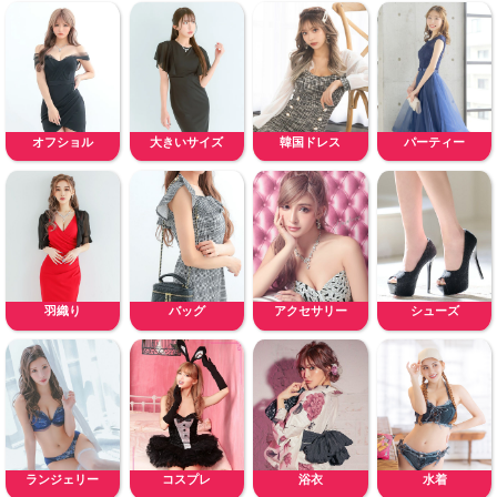
オフショル
大きいサイズ
韓国ドレス
パーティー
羽織り
バッグ
アクセサリー
シューズ
ランジェリー
コスプレ
浴衣
水着