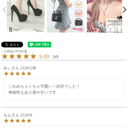
5.00
3
みぃ
1
非公開
これめちゃくちゃ可愛い！好評でした！

伸縮性もあり着やすいです
もん
1
女性