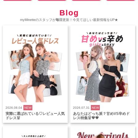
Blog
myMinetteのスタッフが
毎日
更新！今見てほしい最新情報をUP★
2026.08.04
NEW
2026.07.31
NEW
実際に選ばれている♡レビュー人気
あなたはどっち派？甘めVS辛めド
ドレス👗
レス特集👗💖🖤