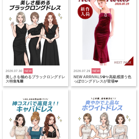
2026.07.30
NEW
2026.07.29
NEW
美しさを極めるブラックロングドレ
NEW ARRIVALS💎✨高級感漂う色
ス特集🐈‍⬛
っぽロングドレスが登場❤️