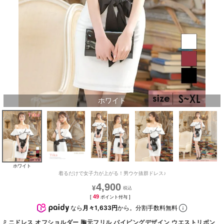
ホワイト
ホワイト
着るだけで女子力が上がる！男ウケ抜群ドレス♪
4,900
¥
49
[
ポイント付与 ]
なら
月々1,633円
から。分割手数料無料
ミニドレス オフショルダー 胸元フリル パイピングデザイン ウエストリボン