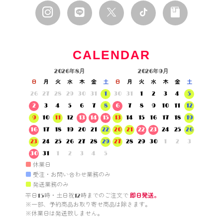
CALENDAR
2026年8月
2026年9月
日
月
火
水
木
金
土
日
月
火
水
木
金
土
26
27
28
29
30
31
1
30
31
1
2
3
4
5
2
3
4
5
6
7
8
6
7
8
9
10
11
12
9
10
11
12
13
14
15
13
14
15
16
17
18
19
16
17
18
19
20
21
22
20
21
22
23
24
25
26
23
24
25
26
27
28
29
27
28
29
30
1
2
3
30
31
1
2
3
4
5
■
休業日
■
受注・お問い合わせ業務のみ
■
発送業務のみ
平日15時・土日祝12時までのご注文で 
即日発送。
※一部、予約商品お取り寄せ商品は除きます。

※休業日は発送致しません。
