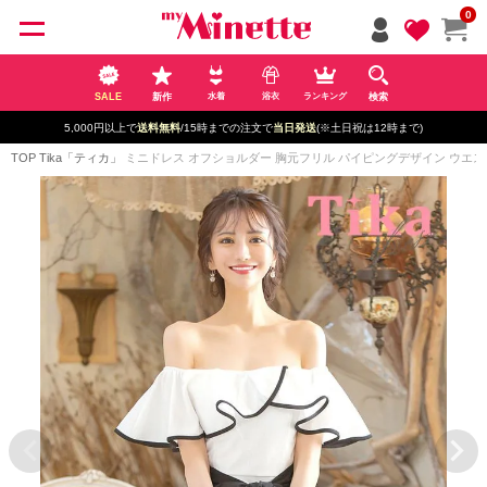
ペー
0
ジト
ップ
へ
SALE
新作
検索
水着
浴衣
ランキング
5,000円以上で
送料無料
/15時までの注文で
当日発送
(※土日祝は12時まで)
TOP
Tika「ティカ」
ミニドレス オフショルダー 胸元フリル パイピングデザイン ウエストリボ