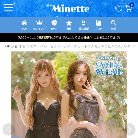
ペー
0
ジト
ップ
へ
TOP
ランキング
セール
新作
骨格診断
ブログ
検索
5,000円以上で
送料無料
/15時までの注文で
当日発送
(※土日祝は12時まで)
TOP
水着
水着 ウエストベルトセクシーシアースカート付きモノキニビキニ&ホルター