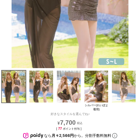
シルバー(れいぽよ
着用)
好きなスタイルを選んでね♪
7,700
¥
77
[
ポイント付与 ]
なら
月々2,566円
から。分割手数料無料