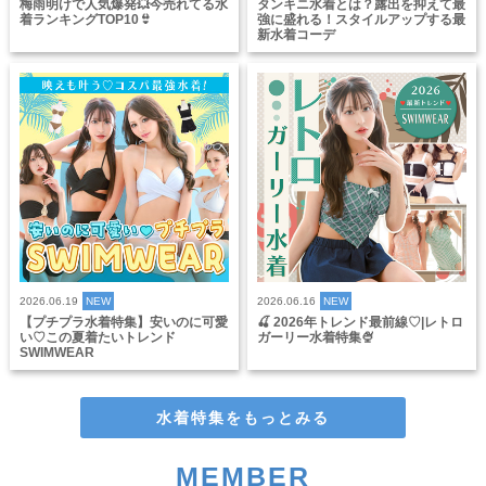
梅雨明けで人気爆発💥今売れてる水
タンキニ水着とは？露出を抑えて最
着ランキングTOP10👙
強に盛れる！スタイルアップする最
新水着コーデ
2026.06.19
NEW
2026.06.16
NEW
【プチプラ水着特集】安いのに可愛
🍒 2026年トレンド最前線♡|レトロ
い♡この夏着たいトレンド
ガーリー水着特集🍨
SWIMWEAR
水着特集をもっとみる
MEMBER