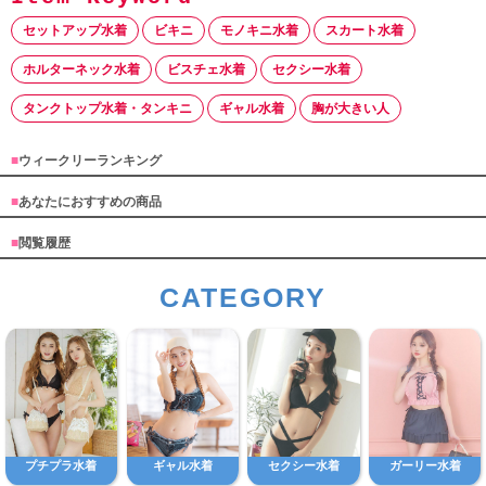
セットアップ水着
ビキニ
モノキニ水着
スカート水着
ホルターネック水着
ビスチェ水着
セクシー水着
タンクトップ水着・タンキニ
ギャル水着
胸が大きい人
■
ウィークリーランキング
■
あなたにおすすめの商品
■
閲覧履歴
CATEGORY
プチプラ水着
ギャル水着
セクシー水着
ガーリー水着