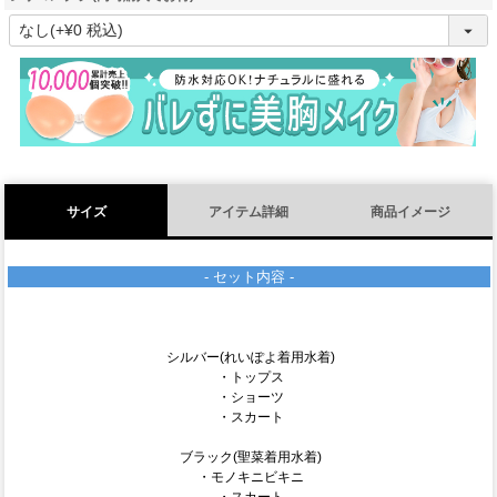
(
必
須
)
サイズ
アイテム詳細
商品イメージ
- セット内容 -
シルバー(れいぽよ着用水着)
・トップス
・ショーツ
・スカート
ブラック(聖菜着用水着)
・モノキニビキニ