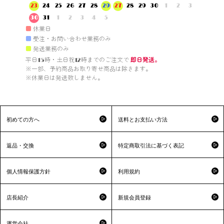
23
24
25
26
27
28
29
27
28
29
30
1
2
3
30
31
1
2
3
4
5
■
休業日
■
受注・お問い合わせ業務のみ
■
発送業務のみ
平日15時・土日祝12時までのご注文で 
即日発送。
※一部、予約商品お取り寄せ商品は除きます。

※休業日は発送致しません。

初めての方へ
送料とお支払い方法
返品・交換
特定商取引法に基づく表記
個人情報保護方針
利用規約
店長紹介
新規会員登録
運営会社