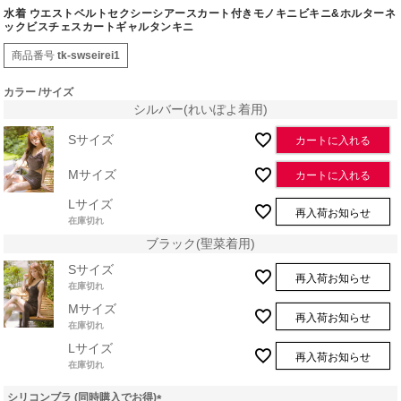
水着 ウエストベルトセクシーシアースカート付きモノキニビキニ&ホルターネ
ックビスチェスカートギャルタンキニ
商品番号
tk-swseirei1
カラー
サイズ
シルバー(れいぽよ着用)
Sサイズ
カートに入れる
Mサイズ
カートに入れる
Lサイズ
再入荷お知らせ
在庫切れ
ブラック(聖菜着用)
Sサイズ
再入荷お知らせ
在庫切れ
Mサイズ
再入荷お知らせ
在庫切れ
Lサイズ
再入荷お知らせ
在庫切れ
シリコンブラ (同時購入でお得)