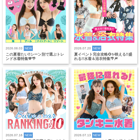
2026.08.03
NEW
2026.07.20
NEW
この夏着たい‼️シーン別で選ぶトレ
夏イベント完全攻略🌻✨映える!!盛
ンド水着特集💙🌴
れる!!水着＆浴衣特集🌴🎆
2026.07.16
NEW
2026.07.13
NEW