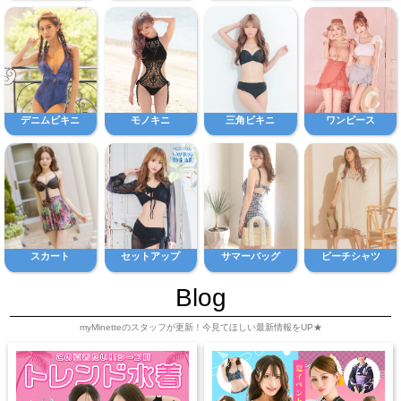
デニムビキニ
モノキニ
三角ビキニ
ワンピース
スカート
セットアップ
サマーバッグ
ビーチシャツ
Blog
myMinetteのスタッフが更新！今見てほしい最新情報をUP★