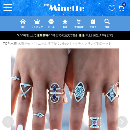
ペー
0
ジト
ップ
へ
TOP
ランキング
セール
新作
骨格診断
ブログ
検索
5,000円以上で
送料無料
/15時までの注文で
当日発送
(※土日祝は12時まで)
TOP
水着
水着小物 ビキニをより可愛く♪重ね付ネイティブリング8点セット