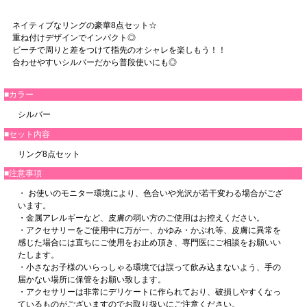
ネイティブなリングの豪華8点セット☆
重ね付けデザインでインパクト◎
ビーチで周りと差をつけて指先のオシャレを楽しもう！！
合わせやすいシルバーだから普段使いにも◎
■カラー
シルバー
■セット内容
リング8点セット
■注意事項
・ お使いのモニター環境により、色合いや光沢が若干変わる場合がござ
います。
・金属アレルギーなど、皮膚の弱い方のご使用はお控えください。
・アクセサリーをご使用中に万が一、かゆみ・かぶれ等、皮膚に異常を
感じた場合には直ちにご使用をお止め頂き、専門医にご相談をお願いい
たします。
・小さなお子様のいらっしゃる環境では誤って飲み込まないよう、手の
届かない場所に保管をお願い致します。
・アクセサリーは非常にデリケートに作られており、破損しやすくなっ
ているものがございますのでお取り扱いにご注意ください。