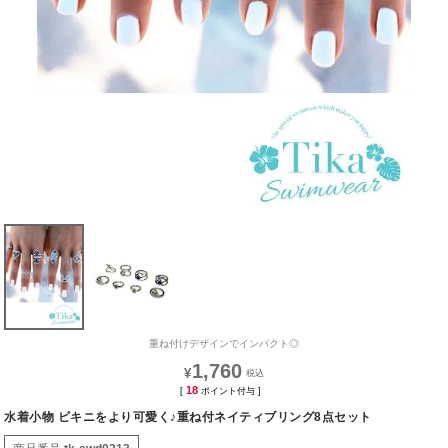
重ね付けデザインでインパクト◎
1,760
¥
18
[
ポイント付与 ]
水着小物 ビキニをより可愛く♪重ね付ネイティブリング8点セット