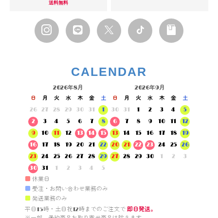
送料無料
CALENDAR
2026年8月
2026年9月
日
月
火
水
木
金
土
日
月
火
水
木
金
土
26
27
28
29
30
31
1
30
31
1
2
3
4
5
2
3
4
5
6
7
8
6
7
8
9
10
11
12
9
10
11
12
13
14
15
13
14
15
16
17
18
19
16
17
18
19
20
21
22
20
21
22
23
24
25
26
23
24
25
26
27
28
29
27
28
29
30
1
2
3
30
31
1
2
3
4
5
■
休業日
■
受注・お問い合わせ業務のみ
■
発送業務のみ
平日15時・土日祝12時までのご注文で 
即日発送。