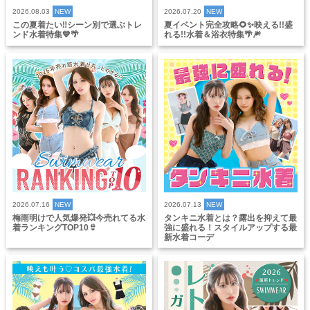
2026.08.03
NEW
2026.07.20
NEW
この夏着たい‼️シーン別で選ぶトレ
夏イベント完全攻略🌻✨映える!!盛
ンド水着特集💙🌴
れる!!水着＆浴衣特集🌴🎆
2026.07.16
NEW
2026.07.13
NEW
梅雨明けで人気爆発💥今売れてる水
タンキニ水着とは？露出を抑えて最
着ランキングTOP10👙
強に盛れる！スタイルアップする最
新水着コーデ