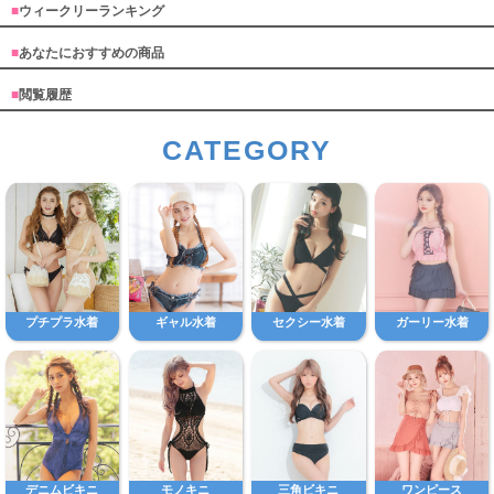
■
ウィークリーランキング
■
あなたにおすすめの商品
■
閲覧履歴
CATEGORY
プチプラ水着
ギャル水着
セクシー水着
ガーリー水着
デニムビキニ
モノキニ
三角ビキニ
ワンピース