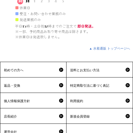
30
31
1
2
3
4
5
■
休業日
■
受注・お問い合わせ業務のみ
■
発送業務のみ
平日15時・土日祝12時までのご注文で 
即日発送。
※一部、予約商品お取り寄せ商品は除きます。

※休業日は発送致しません。

▲ 水着通販 トップページへ
初めての方へ
送料とお支払い方法
返品・交換
特定商取引法に基づく表記
個人情報保護方針
利用規約
店長紹介
新規会員登録
運営会社