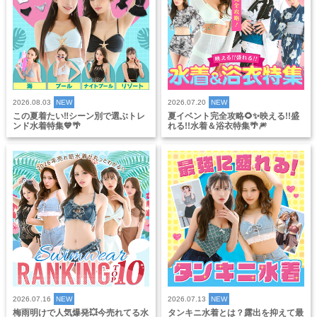
2026.08.03
NEW
2026.07.20
NEW
この夏着たい‼️シーン別で選ぶトレ
夏イベント完全攻略🌻✨映える!!盛
ンド水着特集💙🌴
れる!!水着＆浴衣特集🌴🎆
2026.07.16
NEW
2026.07.13
NEW
梅雨明けで人気爆発💥今売れてる水
タンキニ水着とは？露出を抑えて最