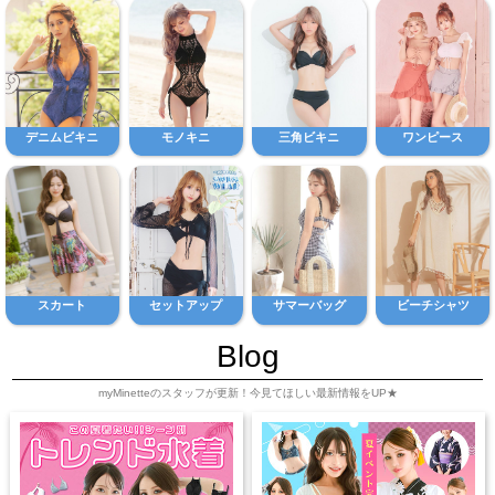
デニムビキニ
モノキニ
三角ビキニ
ワンピース
スカート
セットアップ
サマーバッグ
ビーチシャツ
Blog
myMinetteのスタッフが更新！今見てほしい最新情報をUP★