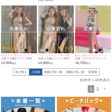
¥
在庫切れ
在庫切れ
在庫切れ
水着の上から着るだけでビーチ映えする♪
フリンジからチラッと覗く美脚がとってもsexy♪
着回し抜群のマキシワンピース
水着 かぎ編みフリンジ体型カ
水着 かぎ編みフリンジ体型カ
水着 ベロアサイドスリットマ
バーワンピースホルターネック
バーワンピース
キシ丈体型カバーワンピース
4,900
4,900
6,700
¥
¥
¥
ビキニ
並び替え
人気順
価格が安い順
価格が高い順
新着順
81
件中
1
-
60
件表示
1
2