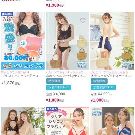
1,980
¥
防水なので水着にもOK♪
大人シンプルなナチュラルかごバッグ♪
どんなコーデにも合わせられるシンプルかごバッグ♪
ブラ ストーンホック防水ヌー
水着 ショルダー付きナチュラ
水着 ショルダー付きナチュラ
ドブラ (A/B/C/D)
ルペーパーかごバッグ
ルトートメッシュかごバッグ
特別価格
特別価格
1,870
¥
水着早割SALE
水着早割SALE
¥
4,900
¥
4,900
定価
定価
→
→
1,000
1,000
¥
¥