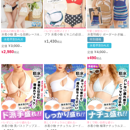
お好みの柄を選べる♪
バレずに谷間メイク！
可愛く体型カバー♪
水着小物 選べる花柄レース&リ
ブラ 水着小物 ビキニの必須ア
水着羽織り ボーダーかぎ編み
ーフ柄レース2Way巾着かごバ
イテム♪クリアヌードブラパッ
体型カバーワンピース
水着早割SALE
特別価格
1,430
ッグ
ド
¥
¥
3,900
水着早割SALE
定価
→
2,980
¥
4,900
¥
定価
→
490
¥
バレずにしっかり盛れる♪
美しくナチュラルに盛れる♪
薄くて軽い自然な盛り♪
水着小物 美バストアップヌー
水着小物 ナチュラル ヌードブ
水着小物 極薄ナチュラルヌー
ドブラ[myMinette/マイミネッ
ラ
ドブラ