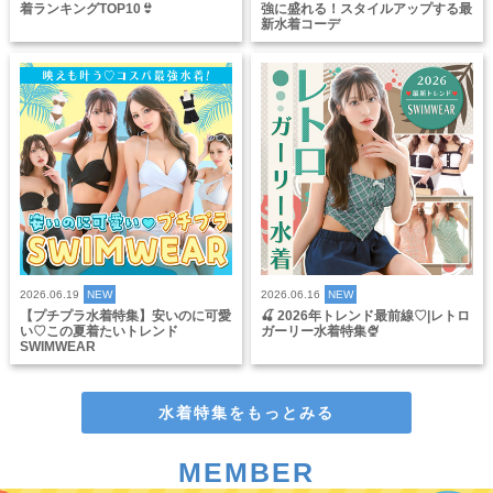
着ランキングTOP10👙
強に盛れる！スタイルアップする最
新水着コーデ
2026.06.19
NEW
2026.06.16
NEW
【プチプラ水着特集】安いのに可愛
🍒 2026年トレンド最前線♡|レトロ
い♡この夏着たいトレンド
ガーリー水着特集🍨
SWIMWEAR
水着特集をもっとみる
MEMBER