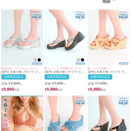
脚長効果バッチリのサンダル♡
夏イベントに大活躍のビーチサンダル♡
履くだけで美脚に♡
[新作] 水着小物 プチプラ ビジ
[新作] 水着小物 プチプラ ビジ
[新作] 水着小物 プチプラ ウェ
ュー キラキラ ウェッジソール
ュー キラキラ ウェッジソール
ッジソール 厚底 ゴールドバッ
水着早割SALE
水着早割SALE
水着早割SALE
シンプル ビーチサンダル シル
シンプル ビーチサンダル (約
クル ビーチ サンダル (約23cm
バー (約23cm相当~約25cm相
23cm相当~約25cm相当対応)|
相当~約25cm相当対応) |
¥
7,900
¥
7,900
¥
7,900
定価
定価
定価
→
→
→
当対応)| myMinette/マイミネッ
myMinette/マイミネット
myMinette/マイミネット
ト
5,980
5,980
5,980
¥
¥
¥