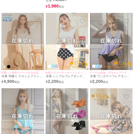
¥
4,900
定価
→
1,980
¥
在庫切れ
在庫切れ
在庫切れ
可愛いく体型カバーできる大活躍アイテム☆
水着とのコーディネートにピッタリ♪
ビーチは勿論、汗をかくアクティブなシーンもぴったり♪
水着 羽織り クロシェフリンジ
水着 シンプルフレアタンクト
水着 ワンカラーフレアタンク
デザインポンチョ体型カバーワ
ップ
トップ
4,900
2,200
2,200
¥
¥
¥
ンピース
在庫切れ
在庫切れ
在庫切れ