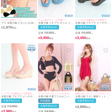
バレずに谷間メイク♪
デニム風デザインが可愛い♡
シンプルで水着映えする厚底サンダル♡
ブラ 水着小物 ビキニにもOK♪
水着小物 プチプラ ギャル クロ
水着小物 プチプラ ビーチサン
ボリュームアップエアーヌード
スデザイン フリンジデニム 青
ダル ウェッジソール エナメル
1,870
水着早割SALE
水着早割SALE
¥
ブラ
ブルー 厚底 サンダル (約
素材 厚底サンダル (36~40サイ
23cm~約25cm対応 |
ズ対応) | myMinette/マイミネ
¥
6,900
¥
6,900
定価
定価
→
→
myMinette/マイミネット)
ット
3,450
3,450
¥
¥
シンプルで水着映えする厚底サンダル♡
フリルリボンのハンドルがかわいい♪
水着に合うガーリーアクセサリー♪
水着小物 プチプラ ビーチサン
水着小物 巾着フリルかごバッ
水着小物 ラタン素材ドットス
ダル ウェッジソール ジュート
グ
カーフ×パールチャーム付きか
水着早割SALE
特別価格
水着早割SALE
厚底 サンダル (36~39サイズ対
ごバッグ
応) | myMinette/マイミネット
¥
4,900
水着早割SALE
3,900
定価
→
¥
3,980
¥
4,900
¥
定価
→