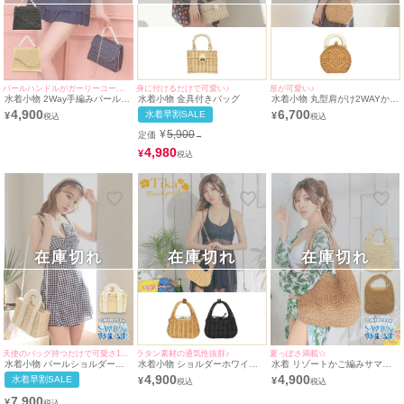
パールハンドルがガーリーコーデにピッタリ♪
身に付けるだけで可愛い♪
形が可愛い♪
水着小物 2Way手編みパールス
水着小物 金具付きバッグ
水着小物 丸型肩がけ2WAYかご
クエアかごバッグ
バッグ
4,900
6,700
水着早割SALE
¥
¥
¥
5,900
定価
→
4,980
¥
在庫切れ
在庫切れ
在庫切れ
天使のバッグ持つだけで可愛さ100倍♪
ラタン素材の通気性抜群♪
夏っぽさ満載☆
水着小物 パールショルダー付
水着小物 ショルダーホワイト
水着 リゾートかご編みサマー
き♡持ち手パールストローかご
巾着付きミニかごバッグ
トートバッグ
4,900
4,900
水着早割SALE
¥
¥
バッグ
7,900
¥