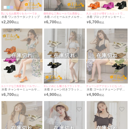
気になるお腹周りをカバーできる万能トップス♪
個性的な三角ヒールでお洒落な足元に♪
大人っぽさが増すシルエットで華奢な足元に♪
水着 ワンカラータンクトップ
水着 ハイヒールエナメルサン
水着 ブロックチャンキーミュ
ダル
ールエナメルサンダル
2,200
6,700
6,700
¥
¥
¥
在庫切れ
在庫切れ
在庫切れ
ユニークな三角変形ヒールでいつものコーデも格上げ♪
キレイめにも履けるフラットサンダル♪
チェーンがアクセントになったエレガントな1足♪
水着 チャンキーミュールサン
水着 チェーン付きフラットサ
水着 ゴールドチェーンデザイ
ダル
ンダル
ンフラットサンダル
6,700
4,900
4,900
¥
¥
¥
在庫切れ
在庫切れ
在庫切れ