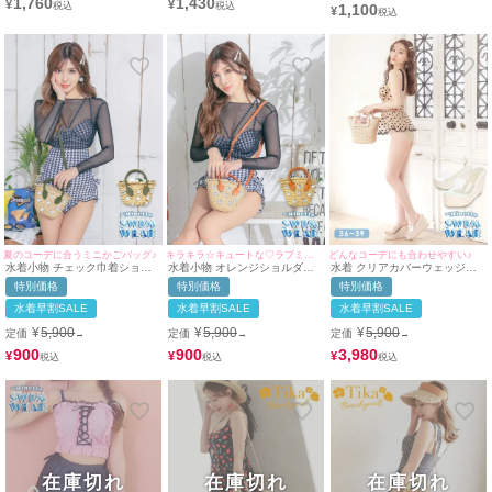
1,760
1,430
¥
¥
1,100
ト]
¥
夏のコーデに合うミニかごバッグ♪
キラキラ☆キュートな♡ラブミニバッグ♪
どんなコーデにも合わせやすい♪
水着小物 チェック巾着ショル
水着小物 オレンジショルダー
水着 クリアカバーウェッジソ
ダー&ビジュー付きストローミ
付きビジューミニカゴバッグ
ールサンダル
特別価格
特別価格
特別価格
ニかごバッグ
水着早割SALE
水着早割SALE
水着早割SALE
¥
5,900
¥
5,900
¥
5,900
定価
定価
定価
→
→
→
900
900
3,980
¥
¥
¥
在庫切れ
在庫切れ
在庫切れ