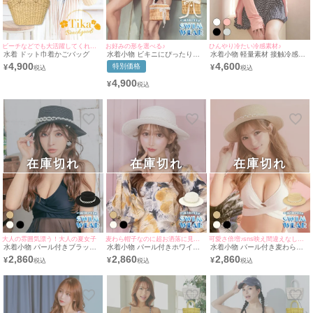
ビーチなどでも大活躍してくれる程よい大きさが嬉しい♪
お好みの形を選べる♪
ひんやり冷たい冷感素材♪
水着 ドット巾着かごバッグ
水着小物 ビキニにぴったり！
水着小物 軽量素材 接触冷感ラ
選べるラウンド型&スクエア型
ッシュガードパーカー
4,900
4,600
特別価格
¥
¥
パールハンドルレースリボンか
ごバッグ
4,900
¥
在庫切れ
在庫切れ
在庫切れ
大人の雰囲気漂う！大人の夏女子
麦わら帽子なのに超お洒落に見える！！
可愛さ倍増♪sns映え間違えなし！！
水着小物 パール付きブラック
水着小物 パール付きホワイト
水着小物 パール付き麦わら帽
ストローハット
ストローハット
子
2,860
2,860
2,860
¥
¥
¥