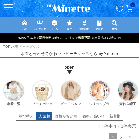
ペー
0
ジト
ップ
へ
TOP
ランキング
セール
新作
骨格診断
ブログ
検索
5,000円以上で
送料無料
/15時までの注文で
当日発送
(※土日祝は12時まで)
TOP
水着
ビーチグッズ
水着と合わせてかわいいビーチグッズならmyMinette
水着一覧
ビーチバッグ
ビーチシャツ
シリコンブラ
麦わら帽子
並び替え
人気順
価格が安い順
価格が高い順
新着順
81
件中
1
-
60
件表示
1
2