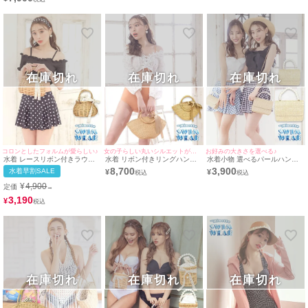
在庫切れ
在庫切れ
在庫切れ
コロンとしたフォルムが愛らしい♪
女の子らしい丸いシルエットがとっても可愛い♪
お好みの大きさを選べる♪
水着 レースリボン付きラウン
水着 リボン付きリングハンド
水着小物 選べるパールハンド
ド型かごバッグ
ルかごバッグ
ル2Wayかごバッグ
8,700
3,900
水着早割SALE
¥
¥
¥
4,900
定価
→
3,190
¥
在庫切れ
在庫切れ
在庫切れ