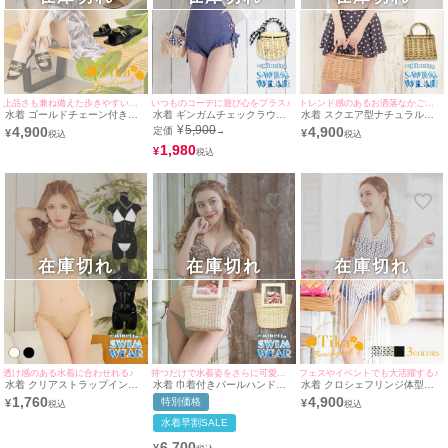
上品さも兼ね備えた歩きやすいぺたんこサンダル♪
いつものコーデに遊び心をプラス♪
トレンド感のあるお洒落なかごバッグ♪
水着 ゴールドチェーン付きフ
水着 ギンガムチェックラウン
水着 スクエア型ナチュラルか
ラットサンダル
ド型ショルダーかごバッグ
ごバッグ
¥
5,900
4,900
4,900
定価
→
¥
¥
1,980
¥
在庫切れ
在庫切れ
在庫切れ
透け感のある水着に合わせれる♪
持つだけで水着姿をさらに可愛くグレードアップ♪
フェスやイベントでも大活躍する♪
水着 クリアストラップインナ
水着 巾着付きパールハンドル
水着 クロシェフリンジ体型カ
ービキニ
かごバッグ
バーワンピース
1,760
4,900
特別価格
¥
¥
水着早割SALE
6,700