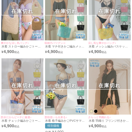
在庫切れ
在庫切れ
在庫切れ
爽やかな涼し気バッグ♪
収納力バツグン☆
涼し気な爽やかバッグ♪
水着 ストロー編みかごトート
水着 マチ付きかご編みメッシ
水着 メッシュ編みバスケット
サマーバッグ
ュサマーバッグ
トートバッグ
4,900
4,900
4,900
¥
¥
¥
在庫切れ
在庫切れ
在庫切れ
防水だからビーチに最適♪
普段使いも出来る♪
さらっと羽織れる♪
水着 チェック編みかごトート
水着 格子編みかごPVCサマー
水着 羽織り フリンジ付きかぎ
バッグ
バッグ
編みネック体型カバーワンピー
4,900
4,900
特別価格
¥
¥
スポンチョ