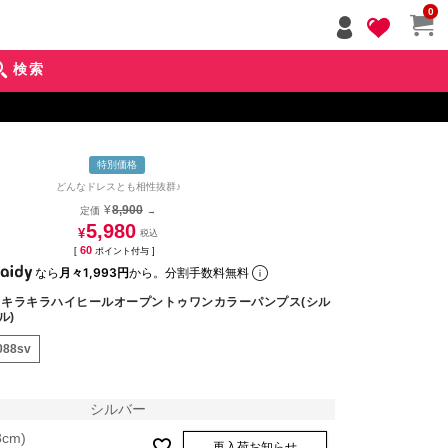
ペー
0
ジト
ップ
検索
へ
特別価格
どんなドレスとも相性抜群♪
¥
8,900
定価
→
5,980
¥
60
[
ポイント付与 ]
なら
月々1,993円
から。分割手数料無料
キラキラハイヒールオープントゥワンカラーパンプス(シル
ル)
088sv
シルバー
3cm)
再入荷お知らせ