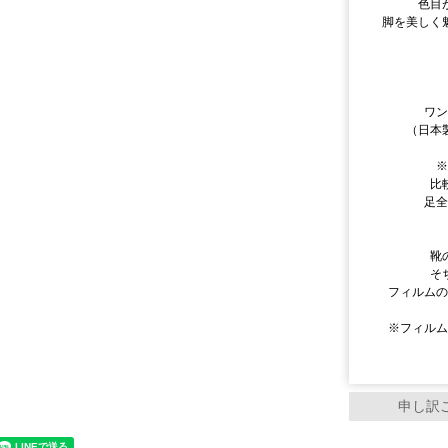
色目
脚を美しく
ワ
（日本
比
足
靴
そ
フィルム
※フィル
申し訳