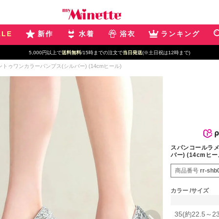
ALE
新作
水着
浴衣
ランキング
5,000円以上で
送料無料
/15時までの注文で
当日発送
(※土日祝は12時まで)
ゥワンカラーパンプス(シルバー) (14cmヒール)
スパンコールラメ
バー) (14cmヒー
商品番号
rr-shb
カラー
サイズ
35(約22.5～2