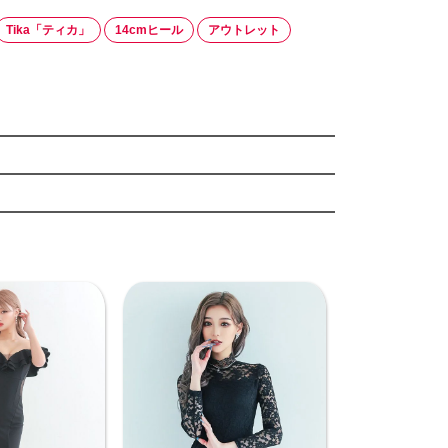
Tika「ティカ」
14cmヒール
アウトレット