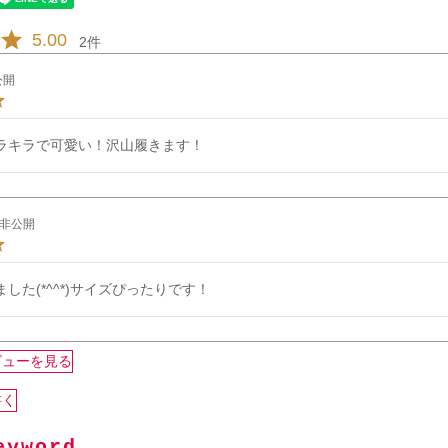
5.00
2
公開
ラキラで可愛い！沢山履きます！
非公開
した(*^^*)サイズぴったりです！
ビューを見る
書く