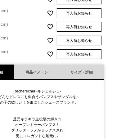
5cm)
再入荷お知らせ
4cm)
再入荷お知らせ
5cm)
再入荷お知らせ
5cm)
再入荷お知らせ
細
商品イメージ
サイズ・詳細
Recherecher -ルシェルシェ-
どんなドレスにも似合うパンプスやサンダルを～
女の子の欲しい！を形にしたシューズブランド。
足元キラキラ主役級の輝き☆
オープントゥーパンプス！
グリッターラメがミックスされ
更にエレガントな足元に♪