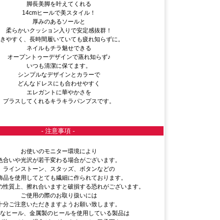
脚長美脚を叶えてくれる
14cmヒールで美スタイル！
厚みのあるソールと
柔らかいクッション入りで安定感抜群！
歩きやすく、長時間履いていても疲れ知らずに。
ネイルもチラ魅せできる
オープントゥーデザインで蒸れ知らず♪
いつも清潔に保てます。
シンプルなデザインとカラーで
どんなドレスにも合わせやすく
エレガントに華やかさを
プラスしてくれるキラキラパンプスです。
- 注意事項 -
お使いのモニター環境により
色合いや光沢が若干変わる場合がございます。
ラインストーン、スタッズ、ボタンなどの
飾品を使用してとても繊細に作られております。
の性質上、擦れ合いますと破損する恐れがございます。
ご使用の際のお取り扱いには
十分ご注意いただきますようお願い致します。
殊なヒール、金属製のヒールを使用している製品は