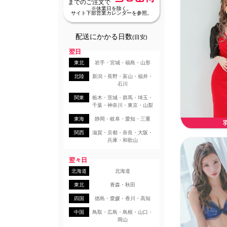
までのご注文で
※休業日を除く。
サイト下部営業カレンダーを参照。
配送にかかる日数
(目安)
翌日
東北
岩手・宮城・福島・山形
北陸
新潟・長野・富山・福井・
石川
関東
栃木・茨城・群馬・埼玉・
千葉・神奈川・東京・山梨
東海
静岡・岐阜・愛知・三重
関西
滋賀・京都・奈良・大阪・
兵庫・和歌山
翌々日
北海道
北海道
東北
青森・秋田
四国
徳島・愛媛・香川・高知
中国
鳥取・広島・島根・山口・
岡山