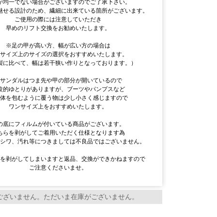
が均一でない場合がございますのでご了承下さい。
魅せる設計のため、繊細に出来ている箇所がございます。
ご使用の際には注意していただき
早めのリフト交換をお勧めいたします。
※足の甲が高い方、幅が広い方の場合は
ンサイズ上のサイズの選択をおすすめいたします。
製に比べて、幅は若干狭い作りとなっております。）
※サンダルはつま先や甲の部分が開いているので
較的ゆとりがありますが、ブーツやパンプスなど
全体を包むように覆う物は少し小さく感じますので
ワンサイズ上をおすすめいたします。
の底にフィルムが付いている商品がございます。
ちらを剥がしてご着用いただく仕様となります為
のシワ、汚れ等につきましては不良品ではございません。
ムを剥がしてしまいますと返品、交換ができかねますので
ご注意くださいませ。
ございません。ただいま在庫がございません。