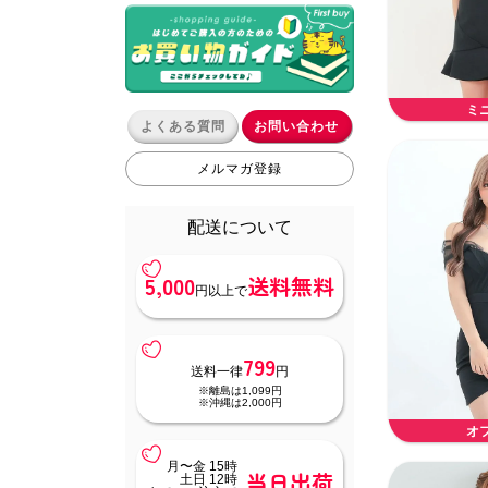
ミ
よくある質問
お問い合わせ
メルマガ登録
配送について
5,000
送料無料
円以上で
799
送料一律
円
※離島は1,099円
※沖縄は2,000円
オ
月〜金 15時
当日出荷
土日 12時