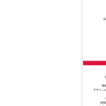
装
デザイン
特