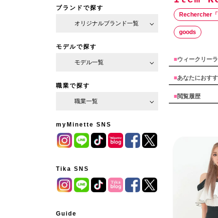
ブランドで探す
Recherch
オリジナルブランド一覧
goods
モデルで探す
■
ウィークリーラ
モデル一覧
■
あなたにおすす
職業で探す
■
閲覧履歴
職業一覧
myMinette SNS
Tika SNS
Guide