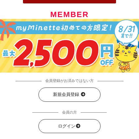
MEMBER
会員登録がお済みではない方
新規会員登録
会員の方
ログイン