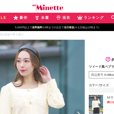
ALE
新作
水着
浴衣
ランキング
5,000円以上で
送料無料
/15時までの注文で
当日発送
(※土日祝は12時まで)
ボレロカーディガン
ツイード風ペプ
商品番号
rt-blk
カラー
サイズ
Mサ
残り