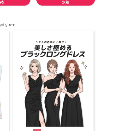
浴衣
水着
報をUP★