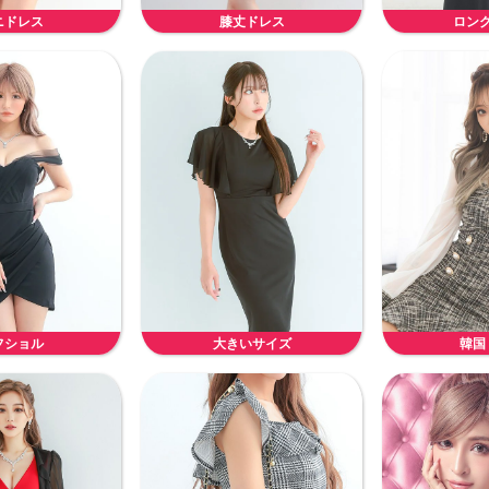
ニドレス
膝丈ドレス
ロン
フショル
大きいサイズ
韓国