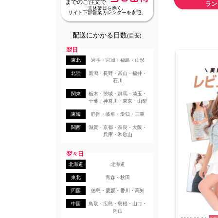
までのご注文で
ラン
※休業日を除く。
サイト下部営業カレンダーを参照。
配送にかかる日数
(目安)
翌日
東北
岩手・宮城・福島・山形
北陸
新潟・長野・富山・福井・
石川
関東
栃木・茨城・群馬・埼玉・
千葉・神奈川・東京・山梨
東海
静岡・岐阜・愛知・三重
関西
滋賀・京都・奈良・大阪・
兵庫・和歌山
翌々日
北海道
北海道
東北
青森・秋田
四国
徳島・愛媛・香川・高知
中国
鳥取・広島・島根・山口・
岡山