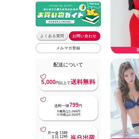
よくある質問
お問い合わせ
メルマガ登録
配送について
5,000
送料無料
円以上で
799
送料一律
円
※離島は1,099円
※沖縄は2,000円
月〜金 15時
当日出荷
土日 12時