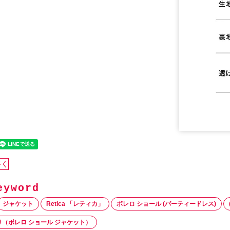
書く
ジャケット
Retica 「レティカ」
ボレロ ショール (パーティードレス)
（ボレロ ショール ジャケット）