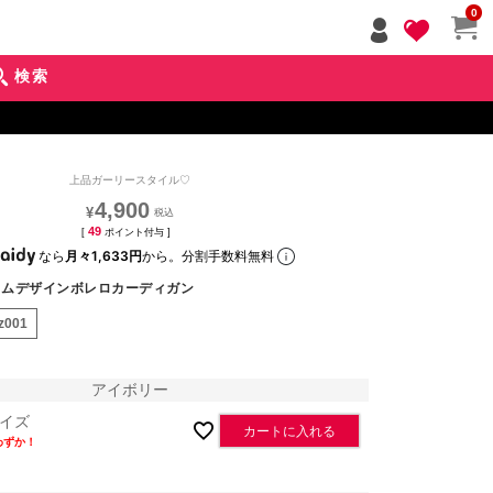
ペー
0
ジト
ップ
検索
へ
上品ガーリースタイル♡
4,900
¥
49
[
ポイント付与 ]
なら
月々1,633円
から。分割手数料無料
ラムデザインボレロカーディガン
oz001
アイボリー
イズ
カートに入れる
わずか！