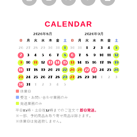
CALENDAR
2026年8月
2026年9月
日
月
火
水
木
金
土
日
月
火
水
木
金
土
26
27
28
29
30
31
1
30
31
1
2
3
4
5
2
3
4
5
6
7
8
6
7
8
9
10
11
12
9
10
11
12
13
14
15
13
14
15
16
17
18
19
16
17
18
19
20
21
22
20
21
22
23
24
25
26
23
24
25
26
27
28
29
27
28
29
30
1
2
3
30
31
1
2
3
4
5
■
休業日
■
受注・お問い合わせ業務のみ
■
発送業務のみ
平日15時・土日祝12時までのご注文で 
即日発送。
※一部、予約商品お取り寄せ商品は除きます。

※休業日は発送致しません。
