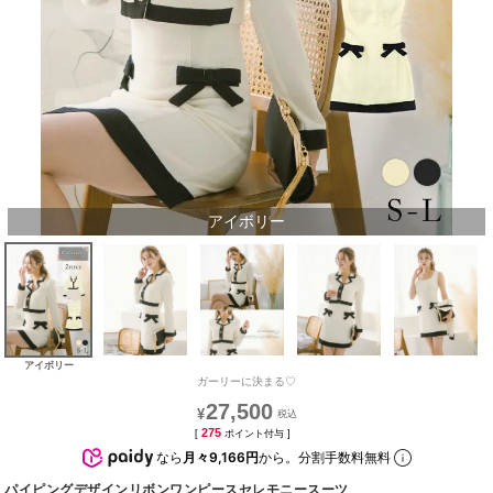
アイボリー
アイボリー
ガーリーに決まる♡
27,500
¥
275
[
ポイント付与 ]
なら
月々9,166円
から。分割手数料無料
パイピングデザインリボンワンピースセレモニースーツ