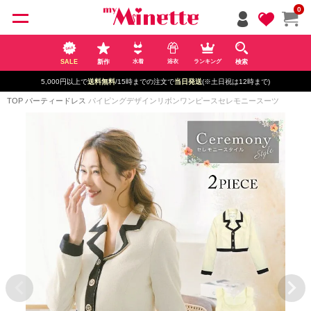
ペー
0
ジト
ップ
へ
SALE
新作
検索
水着
浴衣
ランキング
5,000円以上で
送料無料
/15時までの注文で
当日発送
(※土日祝は12時まで)
TOP
パーティードレス
パイピングデザインリボンワンピースセレモニースーツ