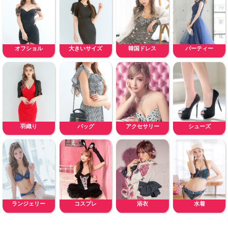
オフショル
大きいサイズ
韓国ドレス
パーティー
羽織り
バッグ
アクセサリー
シューズ
ランジェリー
コスプレ
浴衣
水着