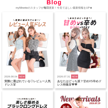
Blog
myMinetteのスタッフが
毎日
更新！今見てほしい最新情報をUP★
2026.08.04
NEW
2026.07.31
NEW
実際に選ばれている♡レビュー人気
あなたはどっち派？甘めVS辛めド
ドレス👗
レス特集👗💖🖤