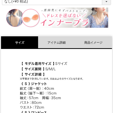
必
須
)
サイズ
アイテム詳細
商品イメージ