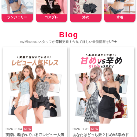
ランジェリー
コスプレ
浴衣
水着
Blog
myMinetteのスタッフが
毎日
更新！今見てほしい最新情報をUP★
2026.08.04
NEW
2026.07.31
NEW
実際に選ばれている♡レビュー人気
あなたはどっち派？甘めVS辛めド