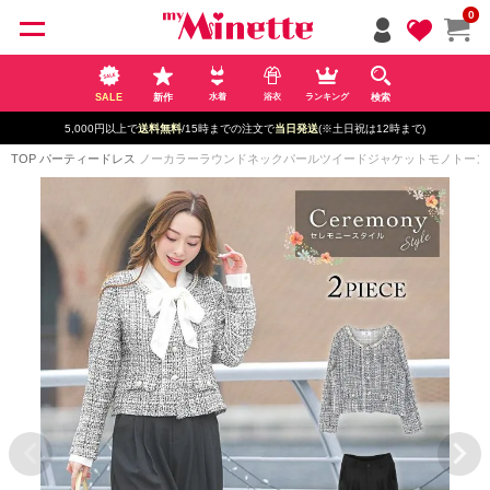
ペー
0
ジト
ップ
へ
SALE
新作
検索
水着
浴衣
ランキング
5,000円以上で
送料無料
/15時までの注文で
当日発送
(※土日祝は12時まで)
TOP
パーティードレス
ノーカラーラウンドネックパールツイードジャケットモノトーン