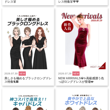
ドレス👗
レス特集👗💖🖤
2026.07.30
NEW
2026.07.29
NEW
美しさを極めるブラックロングドレ
NEW ARRIVALS💎✨高級感漂う色
ス特集🐈‍⬛
っぽロングドレスが登場❤️