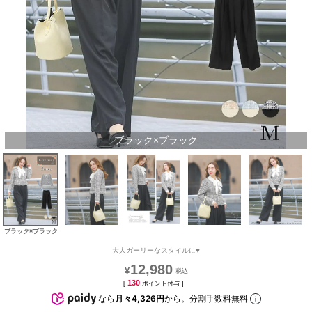
ブラック×ブラック
ブラック×ブラック
大人ガーリーなスタイルに♥
12,980
¥
130
[
ポイント付与 ]
なら
月々4,326円
から。分割手数料無料