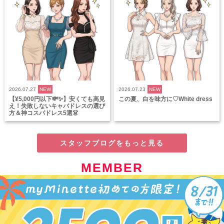
2026.07.27
NEW
2026.07.23
NEW
【¥5,000円以下💸✨】安くても高見
この夏、白を味方に♡White dress
え！失敗しないキャバドレスの選び
方＆神コスパドレス5選👗
スタッフブログをもっと見る
MEMBER