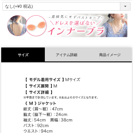
(
必
須
)
サイズ
アイテム詳細
商品イメージ