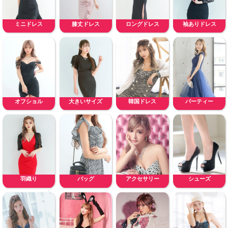
ミニドレス
膝丈ドレス
ロングドレス
袖ありドレス
オフショル
大きいサイズ
韓国ドレス
パーティー
羽織り
バッグ
アクセサリー
シューズ