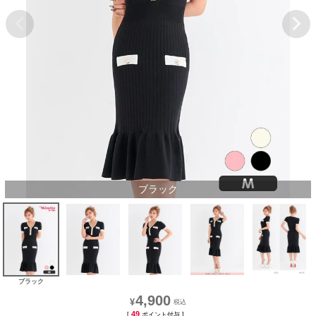
ブラック
ブラック
4,900
¥
49
[
ポイント付与 ]