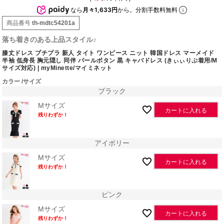
なら
月々1,633円
から。分割手数料無料
商品番号
th-mdtc54201a
落ち着きのある上品スタイル♪
膝丈ドレス プチプラ 新人 タイト ワンピース ニット 韓国ドレス マーメイド
半袖 低身長 胸元隠し 同伴 パールボタン 黒 キャバドレス (きぃぃりぷ着用/M
サイズ対応) | myMinette/マイミネット
カラー
サイズ
ブラック
Mサイズ
カートに入れる
残りわずか！
アイボリー
Mサイズ
カートに入れる
残りわずか！
ピンク
Mサイズ
カートに入れる
残りわずか！