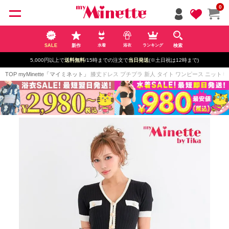
ペー
0
ジト
ップ
へ
SALE
新作
検索
水着
浴衣
ランキング
5,000円以上で
送料無料
/15時までの注文で
当日発送
(※土日祝は12時まで)
TOP
myMinette「マイミネット」
膝丈ドレス プチプラ 新人 タイト ワンピース ニット 韓国