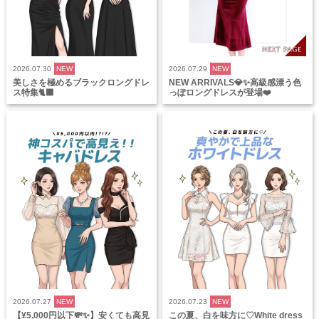
2026.07.30
NEW
2026.07.29
NEW
美しさを極めるブラックロングドレ
NEW ARRIVALS💎✨高級感漂う色
ス特集🐈‍⬛
っぽロングドレスが登場❤️
2026.07.27
NEW
2026.07.23
NEW
【¥5,000円以下💸✨】安くても高見
この夏、白を味方に♡White dress