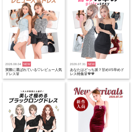
2026.08.04
NEW
2026.07.31
NEW
実際に選ばれている♡レビュー人気
あなたはどっち派？甘めVS辛めド
ドレス👗
レス特集👗💖🖤