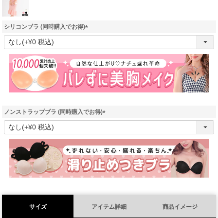
シリコンブラ (同時購入でお得)
(
必
須
)
ノンストラップブラ (同時購入でお得)
(
必
須
)
サイズ
アイテム詳細
商品イメージ