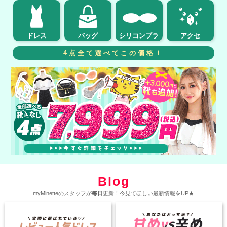
ドレス
バッグ
シリコンブラ
アクセ
4点全て選べてこの価格！
Blog
myMinetteのスタッフが
毎日
更新！今見てほしい最新情報をUP★