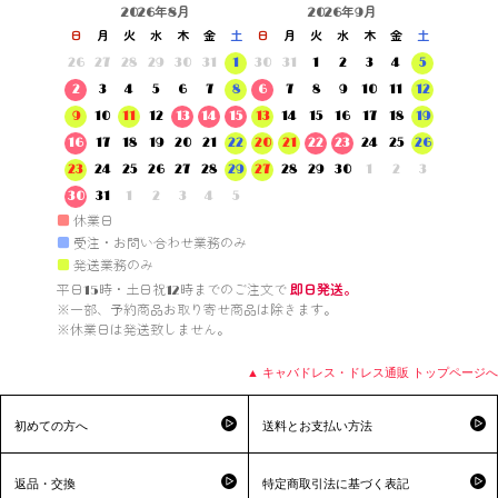
2026年8月
2026年9月
日
月
火
水
木
金
土
日
月
火
水
木
金
土
26
27
28
29
30
31
1
30
31
1
2
3
4
5
2
3
4
5
6
7
8
6
7
8
9
10
11
12
9
10
11
12
13
14
15
13
14
15
16
17
18
19
16
17
18
19
20
21
22
20
21
22
23
24
25
26
23
24
25
26
27
28
29
27
28
29
30
1
2
3
30
31
1
2
3
4
5
■
休業日
■
受注・お問い合わせ業務のみ
■
発送業務のみ
平日15時・土日祝12時までのご注文で 
即日発送。
※一部、予約商品お取り寄せ商品は除きます。

※休業日は発送致しません。

▲ キャバドレス・ドレス通販 トップページへ
初めての方へ
送料とお支払い方法
返品・交換
特定商取引法に基づく表記