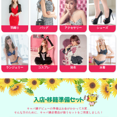
羽織り
バッグ
アクセサリー
シューズ
ランジェリー
コスプレ
浴衣
水着
入店・移籍準備セット
キャバ嬢デビューの準備はお金がかかって大変...
そんな方のために、キャバ嬢必需品が揃うセットをご用意しました！