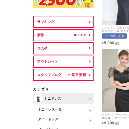
ランキング
エレガントさ溢れる1
ロングドレス プチプ
セクシー ラウンジ 
新作
まとめ買い対象
元隠し 背中魅せ フ
黒 キャバドレス (
5,900
¥
用/S~XLサイズ対応) | 
イミネット
再入荷
アウトレット
スタッフブログ
カテゴリ
ミニドレス
ミニドレス一覧
チュールスリーブでエ
肩あき シアー スリ
タイトドレス
ストレッチ タイトロ
9,700
¥
サイズ～XLサイズ) 
ドレス着用) [Tika/テ
フレアドレス