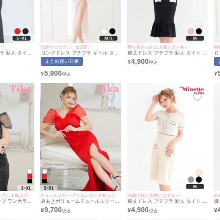
着♡
清楚かつセクシーな1着♡
落ち着きのある上品スタイル♪
色
ラ 新人 タイト
ロングドレス プチプラ ギャル タイ
膝丈ドレス プチプラ 新人 タイト ワ
ロ
ノースリーブ 胸
ト オフショル スリット セクシー ラ
ンピース ニット 韓国ドレス マーメ
ト
4,900
まとめ買い対象
¥
リル ワンカラー
ウンジ レース 谷間 背中魅せ 白 キ
イド 半袖 低身長 胸元隠し 同伴 パ
ウ
ちぴたん着
ャバドレス (波北かほ着用/M〜Lサ
ールボタン 黒 キャバドレス (きぃぃ
黒
5,900
¥
¥
myMinette/マ
イズ対応) | myMinette/マイミネット
りぷ着用/Mサイズ対応) |
L
myMinette/マイミネット
ッ
レガント映え◎
チュールスリーブでエレガント映え◎
洗練された女性になれる☆
余
ーブ ワンカラー
肩あきボリュームチュールスリーブ
膝丈ドレス プチプラ 新人 タイト ニ
膝
ングドレス (S
ワンカラーストレッチスリットタイ
ット ラウンジ 半袖 胸元隠し 同伴
ッ
9,700
4,900
¥
¥
¥
(まぁみ/キャバ
トロングドレス (Sサイズ～XLサイ
アイボリー ゴールドボタン キャバ
グ
ィカ]
ズ) (まぁみ/キャバドレス着用)
ドレス (きぃぃりぷ着用/Mサイズ対
ス