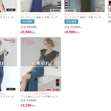
セクシー♡
スッキリとしたシルエットを演出♡
着るだけでスタイルアップを叶える☆
着
ラ ギャル タイ
ロングドレス 袖あり 半袖 フレアス
ロングドレス 袖あり 半袖 フレアス
肩
 ラウンジ 半袖
リーブ カシュクール 谷間 シフォン
リーブ カシュクール 谷間 シフォン
ス
特別価格
特別価格
¥
ー 黒 キャバド
ペプラム バイカラー ストレッチ お
ペプラム バイカラー ストレッチ お
サ
S~XLサイズ対
腹カバー 下着のまま スリット 高身
腹カバー 下着のまま スリット 高身
用)
¥
8,900
¥
8,900
定価
定価
→
→
/マイミネット
長 タイト 大きいサイズ XL XXL 4L
長 タイト 大きいサイズ XL XXL 4L
白 ブルー キャバドレス (黒嵜菜々子
ピンク ブラック キャバドレス (戦慄
5,980
5,980
¥
¥
着用)[tk-ld1232-hb] [Tika/ティカ]
かなの着用)[tk-ld1232-h] [Tika/ティ
カ]
切れ
在庫切れ
印象に♪
ハイウエスト切替で色気爆発！！
ラ ギャル タイ
フリル袖カシュクール半袖ウエスト
 ラウンジ 半袖
レースサイドスリットマーメイドタ
¥
3,990
定価
→
ー 高身長 キャ
イトロングドレス (Sサイズ～XXL
用/S~Lサイズ
サイズ) (一条響/キャバドレス着用)
3,190
¥
e/マイミネット
[Tika/ティカ]