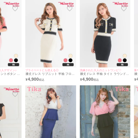
[Tika/ティカ]
応) | myMinette/マイミネット
m
大人デザイン♪
プライベートにも使える◎
洗練された大人のニットワンピ♡
落
ロントボタン リ
膝丈ドレス リブニット 半袖 フロン
膝丈ドレス 半袖 タイト ラウンドネ
膝
バドレス (あん
トボタン ラウンドネック タイト キ
ック フロントボタン リブニット キ
ン
4,900
4,900
¥
¥
¥
ャバドレス (あん着用)[th-
ャバドレス (きぃぃりぷ着用)[th-
イ
mdtc6022a]
mdtc6022]
ー
ス
m