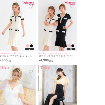
yMinette/マイミネット
ミネット
ち着きのある上品スタイル♪
落ち着きのある上品スタイル♪
丈ドレス プチプラ 新人 タイト ワ
膝丈ドレス プチプラ 新人 タイト ワ
ピース ニット 韓国ドレス マーメ
ンピース ニット 韓国ドレス マーメ
4,900
4,900
¥
ド 半袖 低身長 胸元隠し 同伴 パ
イド 半袖 低身長 胸元隠し 同伴 ペ
ルボタン アイボリー キャバドレ
ア キャバドレス (あん・きぃぃりぷ
 (あん着用/Mサイズ対応) |
着用/Mサイズ対応) | myMinette/マ
yMinette/マイミネット
イミネット