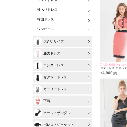
袖ありドレス
韓国ドレス
ワンピース
大きいサイズ
膝丈ドレス
万人受け間違いなしの
ロングドレス
膝丈ドレス 半袖 フ
ブニット タイト キャ
4,900
¥
着用)[th-mdtc6022b]
セクシードレス
ガーリードレス
下着
ヒール・サンダル
ボレロ・ジャケット