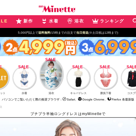
ALE
新作
水着
浴衣
ランキング
5,000円以上で
送料無料
/15時までの注文で
当日発送
(※土日祝は12時まで)
ット
水着
浴衣
キャバドレス
勝負下着
コスプ
パソコンでご覧いただく際の推奨ブラウザ：
Safari、
Google Chrome、
Firefox 各最新版
ス
プチプラ半袖ロングドレスはmyMinetteで