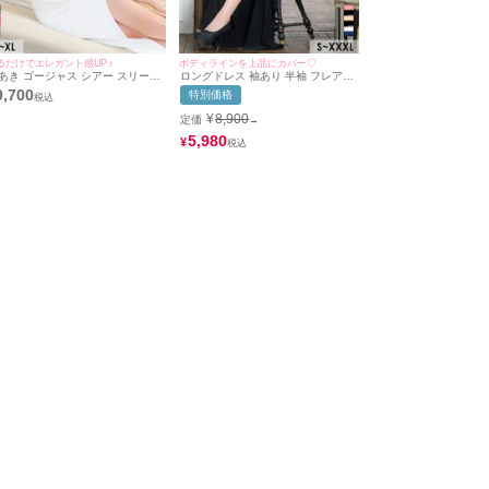
るだけでエレガント感UP♪
ボディラインを上品にカバー♡
あき ゴージャス シアー スリーブ
ロングドレス 袖あり 半袖 フレアス
トレッチ タイトロングドレス (S
リーブ カシュクール 谷間 シフォン
9,700
特別価格
イズ～XLサイズ) (伊藤愛依海着
ペプラム バイカラー ストレッチ お
 [Tika/ティカ]
腹カバー 下着のまま スリット 高身
¥
8,900
定価
→
長 タイト 大きいサイズ XL XXL 4L
ベージュ 黒 キャバドレス (黒嵜菜々
5,980
¥
子着用)[tk-ld1232-ha] [Tika/ティカ]