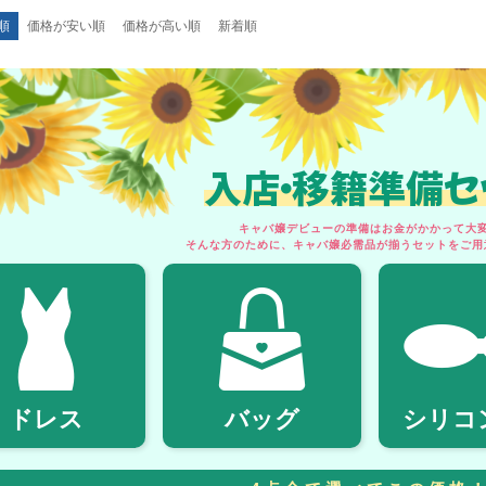
順
価格が安い順
価格が高い順
新着順
入店・移籍準備セ
キャバ嬢デビューの準備はお金がかかって大変.
そんな方のために、キャバ嬢必需品が揃うセットをご用
ドレス
バッグ
シリコ