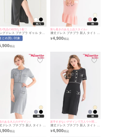
気×気品の特別な1着♡
落ち着きのある上品スタイル♪
ングドレス プチプラ ギャル タイ
膝丈ドレス プチプラ 新人 タイト ワ
 オフショル スリット セクシー ラ
ンピース ニット 韓国ドレス マーメ
4,900
まとめ買い対象
¥
ンジ レース 谷間 背中魅せ 2way
イド 半袖 低身長 胸元隠し 同伴 パ
 キャバドレス (波北かほ着用/M〜
ールボタン Vネック フェイクポケ
5,900
サイズ対応) | myMinette/マイミネ
ット ピンク キャバドレス (あん着
ト
用/Mサイズ対応) | myMinette/マイ
ミネット
裕のある大人のデザイン♪
派手すぎないデザインで万人ウケ間違いなし★
丈ドレス プチプラ 新人 タイト ニ
膝丈ドレス プチプラ 新人 タイト ワ
ト ラウンジ 半袖 胸元隠し 同伴
ンピース ニット ラウンジ 半袖 胸元
4,900
4,900
¥
レー ゴールドボタン キャバドレ
隠し 同伴 黒 キャバドレス (あん着
 (きぃぃりぷ着用/Mサイズ対応) |
用/Mサイズ対応) | myMinette/マイ