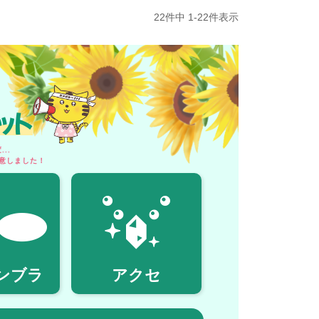
22
件中
1
-
22
件表示
ット
..
意しました！
ンブラ
アクセ