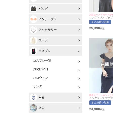
バッグ
大胆なバストカットが
ロングドレス プチプ
インナーブラ
ト スリット セクシー
まとめ買い対象
谷間 バストシースル
レス (波北かほ着用/
5,390
¥
応) | myMinette
アクセサリー
スーツ
コスプレ
コスプレ一覧
在庫
お化けの日
ハロウィン
サンタ
高見えでエレガントな
水着
ロングドレス プチプ
ト スリット セクシー
まとめ買い対象
谷間 背中魅せ ネイビ
バドレス (せいせい着
浴衣
4,900
¥
対応) | myMinett