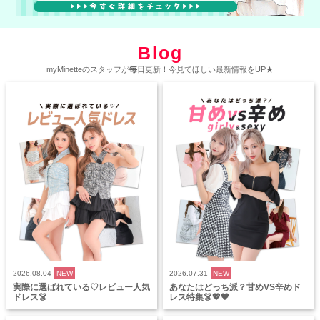
Blog
myMinetteのスタッフが
毎日
更新！今見てほしい最新情報をUP★
2026.08.04
NEW
2026.07.31
NEW
実際に選ばれている♡レビュー人気
あなたはどっち派？甘めVS辛めド
ドレス👗
レス特集👗💖🖤