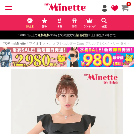
ペー
0
ジト
ップ
へ
SALE
新作
検索
水着
浴衣
ランキング
5,000円以上で
送料無料
/15時までの注文で
当日発送
(※土日祝は12時まで)
TOP
myMinette「マイミネット」
オフショルダー 2way フリル アシンメトリー タイト セク