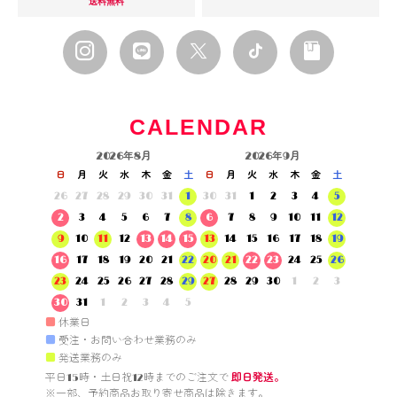
送料無料
CALENDAR
2026年8月
2026年9月
日
月
火
水
木
金
土
日
月
火
水
木
金
土
26
27
28
29
30
31
1
30
31
1
2
3
4
5
2
3
4
5
6
7
8
6
7
8
9
10
11
12
9
10
11
12
13
14
15
13
14
15
16
17
18
19
16
17
18
19
20
21
22
20
21
22
23
24
25
26
23
24
25
26
27
28
29
27
28
29
30
1
2
3
30
31
1
2
3
4
5
■
休業日
■
受注・お問い合わせ業務のみ
■
発送業務のみ
平日15時・土日祝12時までのご注文で 
即日発送。
※一部、予約商品お取り寄せ商品は除きます。
