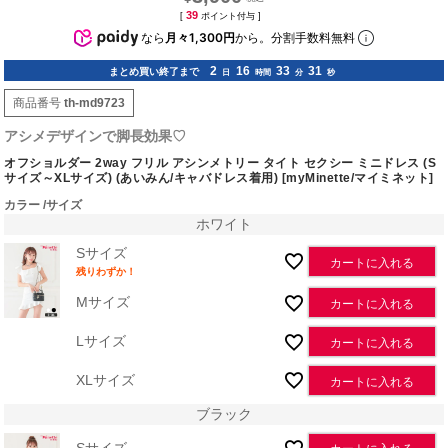
39
[
ポイント付与 ]
なら
月々1,300円
から。分割手数料無料
2
16
33
30
まとめ買い終了まで
日
時間
分
秒
商品番号
th-md9723
アシメデザインで脚長効果♡
オフショルダー 2way フリル アシンメトリー タイト セクシー ミニドレス (S
サイズ～XLサイズ) (あいみん/キャバドレス着用) [myMinette/マイミネット]
カラー
サイズ
ホワイト
Sサイズ
カートに入れる
残りわずか！
Mサイズ
カートに入れる
Lサイズ
カートに入れる
XLサイズ
カートに入れる
ブラック
Sサイズ