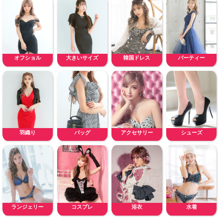
オフショル
大きいサイズ
韓国ドレス
パーティー
羽織り
バッグ
アクセサリー
シューズ
ランジェリー
コスプレ
浴衣
水着