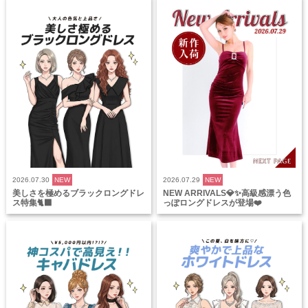
2026.07.30
NEW
2026.07.29
NEW
美しさを極めるブラックロングドレ
NEW ARRIVALS💎✨高級感漂う色
ス特集🐈‍⬛
っぽロングドレスが登場❤️