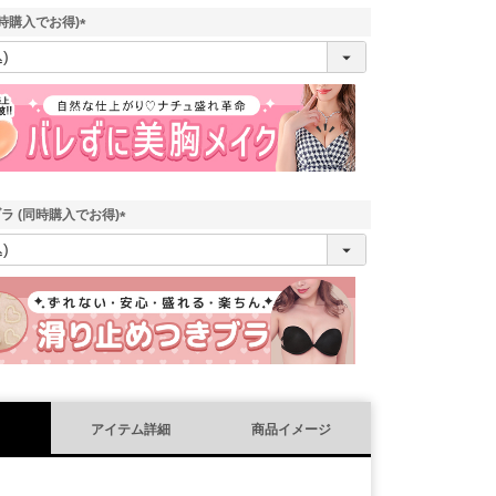
時購入でお得)
(
必
須
)
ラ (同時購入でお得)
(
必
須
)
アイテム詳細
商品イメージ