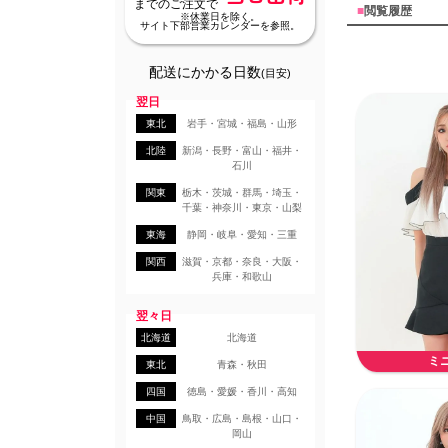
までのご注文で
■
閲覧履歴
※休業日を除く。
サイト下部営業カレンダーを参照。
配送にかかる日数
(目安)
翌日
東北
岩手・宮城・福島・山形
北陸
新潟・長野・富山・福井・
石川
関東
栃木・茨城・群馬・埼玉・
千葉・神奈川・東京・山梨
東海
静岡・岐阜・愛知・三重
関西
滋賀・京都・奈良・大阪・
兵庫・和歌山
翌々日
北海道
北海道
ミ
東北
青森・秋田
四国
徳島・愛媛・香川・高知
中国
鳥取・広島・島根・山口・
岡山