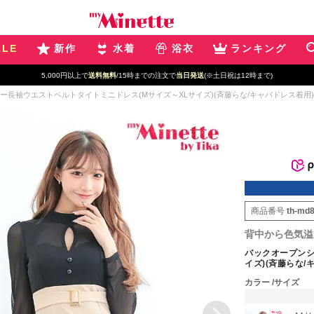
ALE
新作
水着
浴衣
ランキング
新規登録で最大
2500円OFF!
長袖ウエストベルトタイトミニドレス(Mサイズ～XLサイズ)(斉藤らな/キャバドレス着用)[myM
商品番号
th-md
背中から色気溢
バックオープンシ
イズ)(斉藤らな/キ
カラー
サイズ