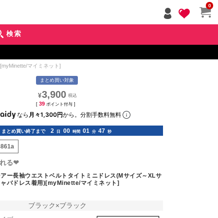
ペー
0
ジト
ップ
検索
へ
inette/マイミネット]
まとめ買い対象
3,900
¥
39
[
ポイント付与 ]
なら
月々1,300円
から。分割手数料無料
2
00
01
45
まとめ買い終了まで
日
時間
分
秒
8861a
れる❤︎
アー長袖ウエストベルトタイトミニドレス(Mサイズ～XLサ
ャバドレス着用)[myMinette/マイミネット]
ブラック×ブラック