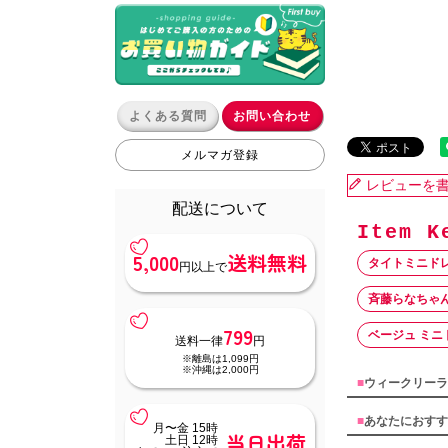
よくある質問
お問い合わせ
メルマガ登録
レビューを
配送について
5,000
送料無料
タイトミニド
円以上で
斉藤らなちゃ
799
ベージュ ミニ
送料一律
円
※離島は1,099円
※沖縄は2,000円
■
ウィークリーラ
■
あなたにおすす
月〜金 15時
当日出荷
土日 12時