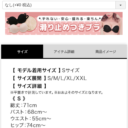
(
必
須
)
サイズ
アイテム詳細
商品イメージ