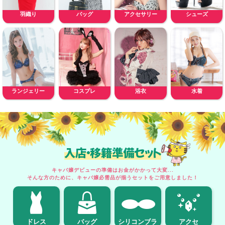
羽織り
バッグ
アクセサリー
シューズ
ランジェリー
コスプレ
浴衣
水着
入店・移籍準備セット
キャバ嬢デビューの準備はお金がかかって大変...
そんな方のために、キャバ嬢必需品が揃うセットをご用意しました！
ドレス
バッグ
シリコンブラ
アクセ