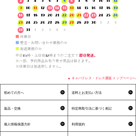
2
3
4
5
6
7
8
6
7
8
9
10
11
12
9
10
11
12
13
14
15
13
14
15
16
17
18
19
16
17
18
19
20
21
22
20
21
22
23
24
25
26
23
24
25
26
27
28
29
27
28
29
30
1
2
3
30
31
1
2
3
4
5
■
休業日
■
受注・お問い合わせ業務のみ
■
発送業務のみ
平日15時・土日祝12時までのご注文で 
即日発送。
※一部、予約商品お取り寄せ商品は除きます。

※休業日は発送致しません。

▲ キャバドレス・ドレス通販 トップページへ
初めての方へ
送料とお支払い方法
返品・交換
特定商取引法に基づく表記
個人情報保護方針
利用規約