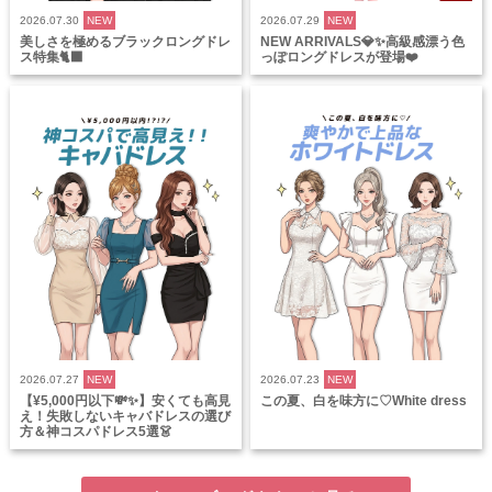
2026.07.30
NEW
2026.07.29
NEW
美しさを極めるブラックロングドレ
NEW ARRIVALS💎✨高級感漂う色
ス特集🐈‍⬛
っぽロングドレスが登場❤️
2026.07.27
NEW
2026.07.23
NEW
【¥5,000円以下💸✨】安くても高見
この夏、白を味方に♡White dress
え！失敗しないキャバドレスの選び
方＆神コスパドレス5選👗