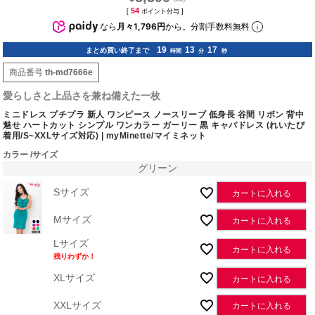
54
[
ポイント付与 ]
なら
月々1,796円
から。分割手数料無料
19
13
16
まとめ買い終了まで
時間
分
秒
商品番号
th-md7666e
愛らしさと上品さを兼ね備えた一枚
ミニドレス プチプラ 新人 ワンピース ノースリーブ 低身長 谷間 リボン 背中
魅せ ハートカット シンプル ワンカラー ガーリー 黒 キャバドレス (れいたぴ
着用/S~XXLサイズ対応) | myMinette/マイミネット
カラー
サイズ
グリーン
Sサイズ
カートに入れる
Mサイズ
カートに入れる
Lサイズ
カートに入れる
残りわずか！
XLサイズ
カートに入れる
XXLサイズ
カートに入れる