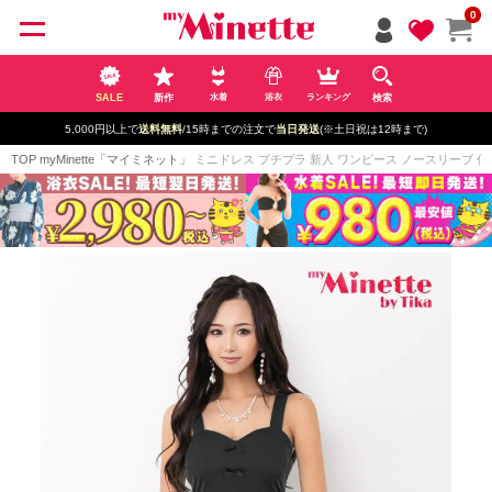
ペー
0
ジト
ップ
へ
SALE
新作
検索
水着
浴衣
ランキング
5,000円以上で
送料無料
/15時までの注文で
当日発送
(※土日祝は12時まで)
TOP
myMinette「マイミネット」
ミニドレス プチプラ 新人 ワンピース ノースリーブ 低身長