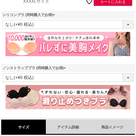
XXXXLサイズ
カートに入れる
シリコンブラ (同時購入でお得)
(
必
須
)
ノンストラップブラ (同時購入でお得)
(
必
須
)
サイズ
アイテム詳細
商品イメージ