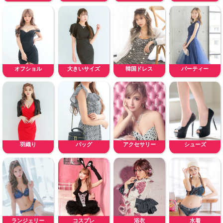
オフショル
大きいサイズ
韓国ドレス
パーティー
羽織り
バッグ
アクセサリー
シューズ
ランジェリー
コスプレ
浴衣
水着