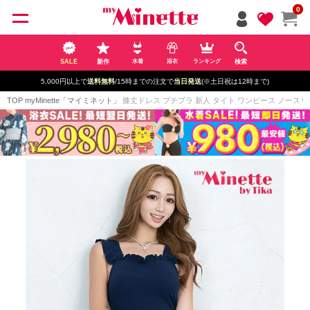
ペー
0
ジト
ップ
へ
SALE
新作
検索
水着
浴衣
ランキング
5,000円以上で
送料無料
/15時までの注文で
当日発送
(※土日祝は12時まで)
TOP
myMinette「マイミネット」
膝丈ドレス プチプラ 新人 タイト ワンピース ノースリーブ 