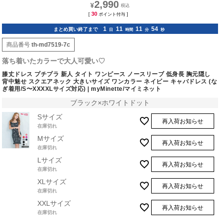
2,990
¥
30
[
ポイント付与 ]
1
11
11
52
まとめ買い終了まで
日
時間
分
秒
商品番号
th-md7519-7c
落ち着いたカラーで大人可愛い♡
膝丈ドレス プチプラ 新人 タイト ワンピース ノースリーブ 低身長 胸元隠し
背中魅せ スクエアネック 大きいサイズ ワンカラー ネイビー キャバドレス (な
ぎ着用/S〜XXXXLサイズ対応) | myMinette/マイミネット
ブラック×ホワイトドット
Sサイズ
再入荷お知らせ
在庫切れ
Mサイズ
再入荷お知らせ
在庫切れ
Lサイズ
再入荷お知らせ
在庫切れ
XLサイズ
再入荷お知らせ
在庫切れ
XXLサイズ
再入荷お知らせ
在庫切れ