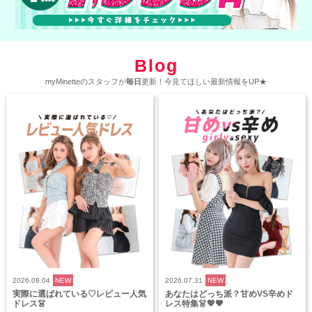
Blog
myMinetteのスタッフが
毎日
更新！今見てほしい最新情報をUP★
2026.08.04
NEW
2026.07.31
NEW
実際に選ばれている♡レビュー人気
あなたはどっち派？甘めVS辛めド
ドレス👗
レス特集👗💖🖤