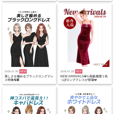
2026.07.30
NEW
2026.07.29
NEW
美しさを極めるブラックロングドレ
NEW ARRIVALS💎✨高級感漂う色
ス特集🐈‍⬛
っぽロングドレスが登場❤️