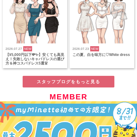
2026.07.27
NEW
2026.07.23
NEW
【¥5,000円以下💸✨】安くても高見
この夏、白を味方に♡White dress
え！失敗しないキャバドレスの選び
方＆神コスパドレス5選👗
スタッフブログをもっと見る
MEMBER