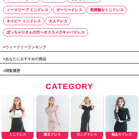
ノースリーブ ミニドレス
ガーリードレス
美脚魅せミニドレス
ネイビー ミニドレス
大人ドレス
ぽっちゃりさんの方へオススメのキャバドレス
■
ウィークリーランキング
■
あなたにおすすめの商品
■
閲覧履歴
CATEGORY
ミニドレス
膝丈ドレス
ロングドレス
袖ありドレス