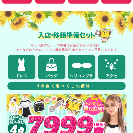
入店・移籍準備セット
キャバ嬢デビューの準備はお金がかかって大変...
そんな方のために、キャバ嬢必需品が揃うセットをご用意しました！
ドレス
バッグ
シリコンブラ
アクセ
4点全て選べてこの価格！