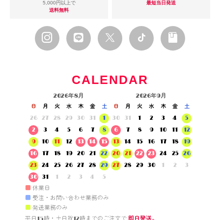
5,000円以上で
最短当日発送
送料無料
CALENDAR
2026年8月
2026年9月
日
月
火
水
木
金
土
日
月
火
水
木
金
土
26
27
28
29
30
31
1
30
31
1
2
3
4
5
2
3
4
5
6
7
8
6
7
8
9
10
11
12
9
10
11
12
13
14
15
13
14
15
16
17
18
19
16
17
18
19
20
21
22
20
21
22
23
24
25
26
23
24
25
26
27
28
29
27
28
29
30
1
2
3
30
31
1
2
3
4
5
■
休業日
■
受注・お問い合わせ業務のみ
■
発送業務のみ
平日15時・土日祝12時までのご注文で 
即日発送。