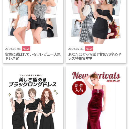
2026.08.04
NEW
2026.07.31
NEW
実際に選ばれている♡レビュー人気
あなたはどっち派？甘めVS辛めド
ドレス👗
レス特集👗💖🖤