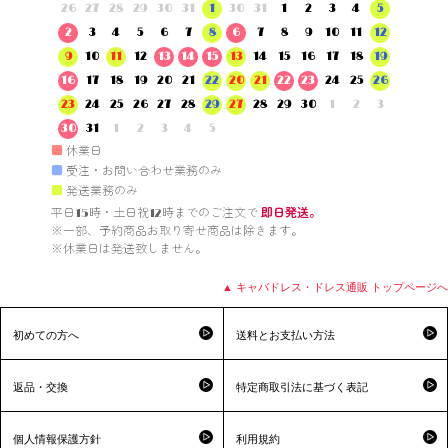
26
27
28
29
30
31
1
30
31
1
2
3
4
5
2
3
4
5
6
7
8
6
7
8
9
10
11
12
9
10
11
12
13
14
15
13
14
15
16
17
18
19
16
17
18
19
20
21
22
20
21
22
23
24
25
26
23
24
25
26
27
28
29
27
28
29
30
1
2
3
30
31
1
2
3
4
5
■
休業日
■
受注・お問い合わせ業務のみ
■
発送業務のみ
平日15時・土日祝12時までのご注文で 
即日発送。
※一部、予約商品お取り寄せ商品は除きます。

※休業日は発送致しません。

▲ キャバドレス・ドレス通販 トップページへ
初めての方へ
送料とお支払い方法
返品・交換
特定商取引法に基づく表記
個人情報保護方針
利用規約