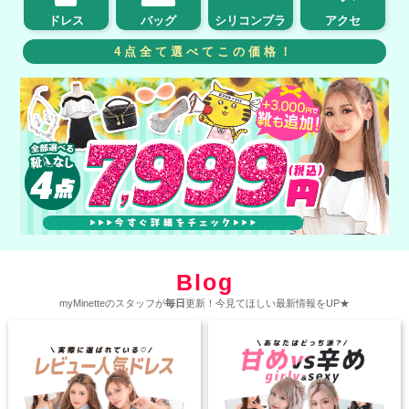
ドレス
バッグ
シリコンブラ
アクセ
4点全て選べてこの価格！
Blog
myMinetteのスタッフが
毎日
更新！今見てほしい最新情報をUP★