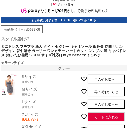
54
[
ポイント付与 ]
なら
月々1,796円
から。分割手数料無料
3
10
24
17
まとめ買い終了まで
日
時間
分
秒
商品番号
th-md5677-3f
スタイル盛れ♡
ミニドレス プチプラ 新人 タイト セクシー キャミソール 低身長 谷間 リボン
デザイン 背中魅せ ガーリー ワンカラー ハートカット シンプル 黒 キャバドレ
ス (れいたぴ着用/S~XXLサイズ対応) | myMinette/マイミネット
カラー
サイズ
グレー
Sサイズ
再入荷お知らせ
在庫切れ
Mサイズ
再入荷お知らせ
在庫切れ
Lサイズ
再入荷お知らせ
在庫切れ
XLサイズ
カートに入れる
残りわずか！
XXLサイズ