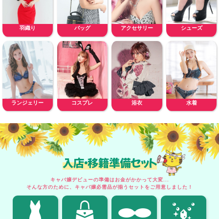
羽織り
バッグ
アクセサリー
シューズ
ランジェリー
コスプレ
浴衣
水着
入店・移籍準備セット
キャバ嬢デビューの準備はお金がかかって大変...
そんな方のために、キャバ嬢必需品が揃うセットをご用意しました！