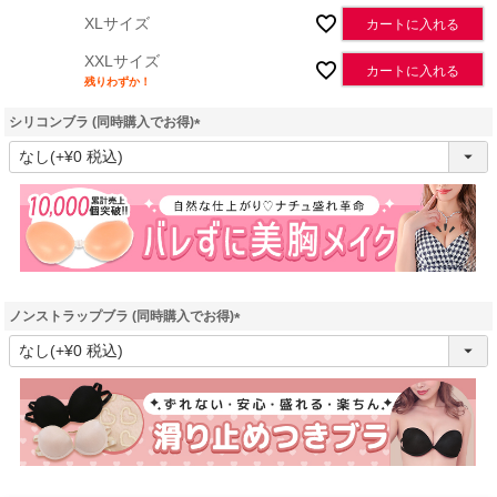
XLサイズ
カートに入れる
XXLサイズ
カートに入れる
残りわずか！
シリコンブラ (同時購入でお得)
(
必
須
)
ノンストラップブラ (同時購入でお得)
(
必
須
)