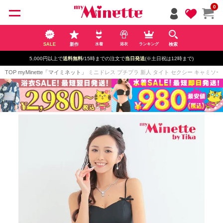
ペー
0
ジト
ップ
へ
SALE
新作
検索
水着
浴衣
ランキング
5,000円以上で
送料無料
/15時までの注文で
当日発送
(※土日祝は12時まで)
TOP
myMinette「マイミネット」
ミニドレス プチプラ 新人 タイト セクシー キャミソール 