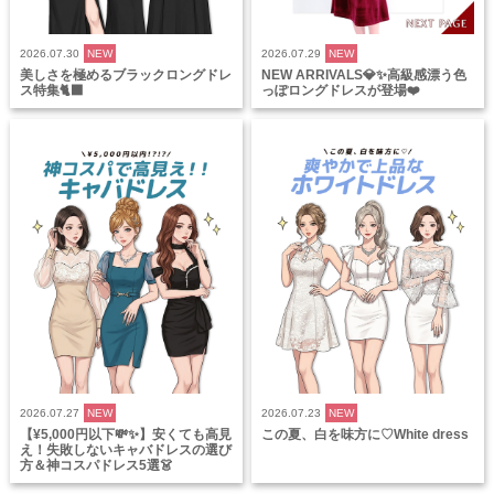
2026.07.30
NEW
2026.07.29
NEW
美しさを極めるブラックロングドレ
NEW ARRIVALS💎✨高級感漂う色
ス特集🐈‍⬛
っぽロングドレスが登場❤️
2026.07.27
NEW
2026.07.23
NEW
【¥5,000円以下💸✨】安くても高見
この夏、白を味方に♡White dress
え！失敗しないキャバドレスの選び
方＆神コスパドレス5選👗