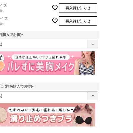
イズ
再入荷お知らせ
切れ
イズ
再入荷お知らせ
切れ
時購入でお得)
(
必
須
)
ラ (同時購入でお得)
(
必
須
)