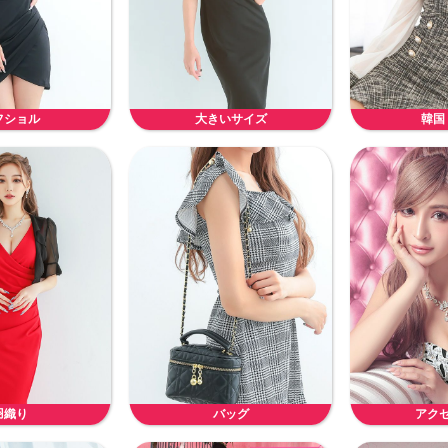
フショル
大きいサイズ
韓国
羽織り
バッグ
アク