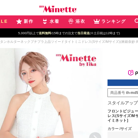
ALE
新作
水着
浴衣
ランキング
5,000円以上で
送料無料
/15時までの注文で
当日発送
(※土日祝は12時まで)
ンホルターネックプチプラ上品ツイードタイトミニドレス(Sサイズ/Mサイズ)(林姫奈妙 向葵まる
商品番号
th-md
スタイルアップ
フロントビジュ
レス(Sサイズ/Mサ
イミネット]
カラー
サイズ