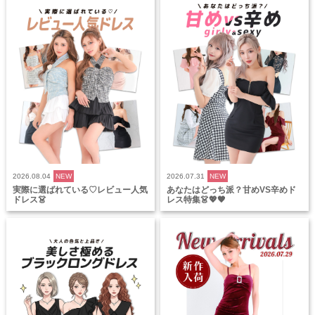
2026.08.04
NEW
2026.07.31
NEW
実際に選ばれている♡レビュー人気
あなたはどっち派？甘めVS辛めド
ドレス👗
レス特集👗💖🖤