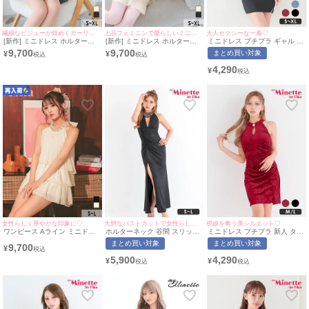
繊細なビジューが煌めくガーリードレス♡
上品フェミニンで愛らしいミニドレス♡
大人セクシーな一着♡
[新作] ミニドレス ホルターネ
[新作] ミニドレス ホルターネ
ミニドレス プチプラ ギャル セ
ック 谷間 シースルー キラキラ
ック 谷間 シースルー キラキラ
クシー ワンショル 谷間 背中魅
9,700
9,700
まとめ買い対象
¥
¥
ビジュー 背中魅せ チュール バ
ビジュー 背中魅せ チュール バ
せ ウエストリボン リボン 黒
ックリボン ブラック 黒 XL A
ックリボン クリーム XL Aライ
スリット フリル キャバドレス
4,290
¥
ライン キャバドレス (重川茉弥
ン キャバドレス (若林萌々着
(あいみん着用/S~XLサイズ対
着用) [tk-mdjj7832a] [Tika/ティ
用) [tk-mdjj7832] [Tika/ティカ]
応) | myMinette/マイミネット
カ]
女性らしく華やかな印象に♡
大胆なバストカットで女性らしいスタイルに導く♡
視線を奪う美シルエット♡
ワンピース Aライン ミニドレ
ホルターネック 谷間 スリット
ミニドレス プチプラ 新人 タイ
ス セットアップ 上品 ハイネッ
タイト ロングドレス (きぃぃり
ト スリット ホルターネック セ
まとめ買い対象
まとめ買い対象
9,700
ク ホルターネック バックリボ
ぷ着用/S~Lサイズ対応) |
クシー ラウンジ 花柄 低身長
¥
ン ビジュー ティアード フリル
myMInette/マイミネット
谷間 肩あき パール チャイナド
5,900
4,290
¥
¥
シフォン 同伴 (黒嵜菜々子着
レス風 ワインレッド キャバド
用) [Tika/ティカ]
レス (きぃぃりぷ着用/M~Lサイ
ズ対応) | myMinette/マイミネ
ット