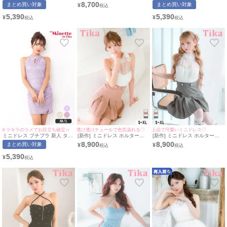
ト スリット ホルターネック セ
サイズ レース 大人 上品 スリ
ト スリット ホルターネック セ
8,700
まとめ買い対象
まとめ買い対象
¥
クシー ラウンジ キラキラ ノー
ット ハイネック ストレッチ ホ
クシー ラウンジ キラキラ ノー
スリーブ 低身長 谷間 ラメ パ
ルターネック ペプラム バスト
スリーブ 低身長 谷間 ラメ キ
5,390
5,390
¥
¥
ールチェーン ボタン ピンク キ
カット パール (若林萌々着用)
ャバドレス (ちぴたん・れいた
ャバドレス (れいたぴ着用/M~L
[Tika/ティカ]
ぴ着用/M~Lサイズ対応) |
サイズ対応) | myMinette/マイ
myMinette/マイミネット
ミネット
キラキラのラメでお目立ち確定☆
透け透けチュールで色気溢れる♡
上品で可愛いミニドレス♡
ミニドレス プチプラ 新人 タイ
[新作] ミニドレス ホルターネ
[新作] ミニドレス ホルターネ
ト スリット ホルターネック セ
ック 谷間 チュール シースルー
ック 谷間 シースルー ベルト付
8,900
8,900
まとめ買い対象
¥
¥
クシー ラウンジ キラキラ ノー
プリーツ ベルト付き 背中魅せ
き 背中魅せ チュール バックリ
スリーブ 低身長 谷間 ラメ パ
バックリボン バイカラー 白 ホ
ボン プリーツ バイカラー 白
5,390
¥
ールチェーン ギャザー パープ
ワイト ピンク XL Aライン キ
ホワイト グレー XL Aライン
ル キャバドレス (ちぴたん着
ャバドレス (聖菜着用) [tk-
キャバドレス (若林萌々着用)
用/M~Lサイズ対応) |
md270810a] [Tika/ティカ]
[tk-md270810] [Tika/ティカ]
myMinette/マイミネット