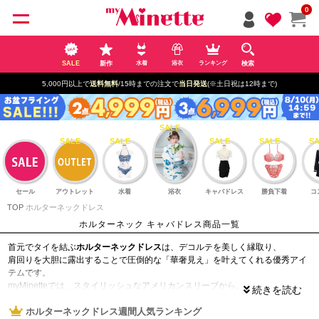
ペー
0
ジト
ップ
へ
SALE
新作
検索
水着
浴衣
ランキング
5,000円以上で
送料無料
/15時までの注文で
当日発送
(※土日祝は12時まで)
セール
アウトレット
水着
浴衣
キャバドレス
勝負下着
コ
TOP
ホルターネックドレス
ホルターネック キャバドレス商品一覧
首元でタイを結ぶ
ホルターネックドレス
は、デコルテを美しく縁取り、
肩回りを大胆に露出することで圧倒的な「華奢見え」を叶えてくれる優秀アイ
テムです。
myMinetteでは、スタイリッシュなアメリカンスリーブから、
色気溢れるバストカットデザインまで、ナイトシーンに映えるホルターネック
ドレスを豊富にラインナップ。
ホルターネックドレス週間人気ランキング