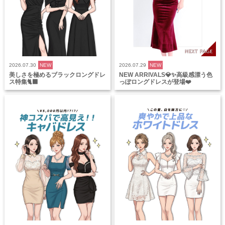
2026.07.30
NEW
2026.07.29
NEW
美しさを極めるブラックロングドレ
NEW ARRIVALS💎✨高級感漂う色
ス特集🐈‍⬛
っぽロングドレスが登場❤️