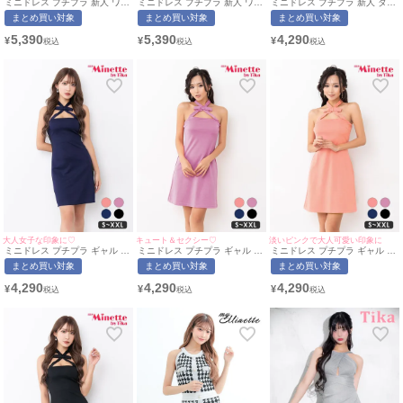
ミニドレス プチプラ 新人 ワン
ミニドレス プチプラ 新人 ワン
ミニドレス プチプラ 新人 タイ
ピース フレア ホルターネック
ピース フレア ホルターネック
ト スリット ホルターネック セ
まとめ買い対象
まとめ買い対象
まとめ買い対象
ラウンジ ドット柄 低身長 谷間
ラウンジ ドット柄 低身長 谷間
クシー ラウンジ 花柄 低身長
リボン ガーリー 黒 キャバドレ
ガーリー 黒 キャバドレス (き
谷間 肩あき パール 黒 キャバ
5,390
5,390
4,290
¥
¥
¥
ス (あん着用/S~XLサイズ対応)
ぃぃりぷ着用/S~XLサイズ対
ドレス (あん着用/M~Lサイズ対
| myMinette/マイミネット
応) | myMinette/マイミネット
応) | myMinette/マイミネット
大人女子な印象に♡
キュート＆セクシー♡
淡いピンクで大人可愛い印象に
ミニドレス プチプラ ギャル タ
ミニドレス プチプラ ギャル タ
ミニドレス プチプラ ギャル タ
イト ホルターネック ラウンジ
イト ホルターネック ラウンジ
イト ホルターネック ラウンジ
まとめ買い対象
まとめ買い対象
まとめ買い対象
低身長 谷間 背中魅せ リボン
低身長 谷間 背中魅せ リボン
低身長 谷間 背中魅せ リボン
ガーリー クロス ワンカラー シ
ガーリー クロス 紫 キャバドレ
ガーリー サーモンピンク キャ
4,290
4,290
4,290
¥
¥
¥
ンプル ネイビー キャバドレス
ス (れいたぴ着用/S〜XXLサイ
バドレス (れいたぴ着用/S〜
(ちぴたん着用/S〜XXLサイズ
ズ対応) | myMinette/マイミネ
XXLサイズ対応) | myMinette/
対応) | myMinette/マイミネッ
ット
マイミネット
ト