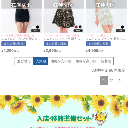
在庫切れ
在庫切れ
在庫切れ
レース刺繍で垢抜け感溢れる♪
ゴージャスなレース使いで価格以上の品質♪
ペプラムでお腹をカバー！
ミニドレス プチプラ 新人タイ
ミニドレス プチプラ 新人 ワン
ミニドレス プチプラ 新人 タイ
ト 長袖 セクシー ラウンジ レ
ピース フレア ホルターネック
ト ペプラム ホルターネック ド
まとめ買い対象
まとめ買い対象
まとめ買い対象
ース 花柄 低身長 露出控えめ
セクシー ラウンジ レース 低身
ット柄 低身長 谷間 バストハー
チョーカー 黒 キャバドレス
長 胸元隠し 同伴 ハイウエスト
トカット アイボリー キャバド
4,290
2,990
4,900
¥
¥
¥
(ちぴたん着用/S〜Lサイズ対
切り替え 黒 キャバドレス (ひ
レス (ちぴたん着用/S~Lサイズ
応) | myMinette/マイミネット
なたまる着用/M~Lサイズ対応)
対応) | myMinette/マイミネッ
| myMinette/マイミネット
ト
並び替え
人気順
価格が安い順
価格が高い順
新着順
80
件中
1
-
60
件表示
1
2
入店・移籍準備セット