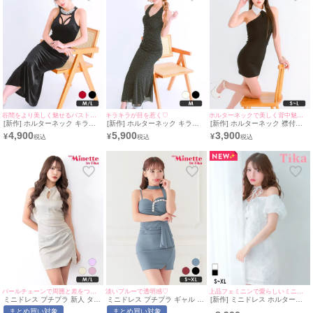
谷間をより美しく魅せるバストコードデザイン♡
キラキラが目を惹く♡
ホルターネックで美しく背中魅せ♡
[新作] ホルターネック キラキ
[新作] ホルターネック キラキ
[新作] ホルターネック 襟付き
ラ バストコード タイトドレス
ラ 背中魅せ ロングドレス (ね
タイトドレス (ちぴたん着
4,900
5,900
3,900
¥
¥
¥
(みのり着用/M~Lサイズ対応) |
おん着用/Mサイズ対応) |
用/S~Lサイズ対応) |
myMinette/マイミネット
myMinette/マイミネット
myMinette/マイミネット
パールチェーンで周囲と差をつける♪
淡いブルーで透明感♡
上品フェミニンで愛らしいミニドレス♡
ミニドレス プチプラ 新人 タイ
ミニドレス プチプラ ギャル セ
[新作] ミニドレス ホルターネ
ト スリット ホルターネック セ
クシー ワンショル 谷間 背中魅
ック リボン オフショルダー パ
まとめ買い対象
まとめ買い対象