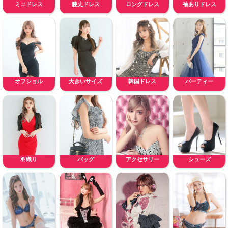
ミニドレス
膝丈ドレス
ロングドレス
袖ありドレス
オフショル
大きいサイズ
韓国ドレス
パーティー
羽織り
バッグ
アクセサリー
シューズ