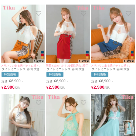
メリハリのある美ボディに導く♪
周囲と差をつけれる個性的な1着♡
メリハリのある美ボディに導く♪
タイトミニドレス 谷間 大きい
タイトミニドレス 谷間 大きい
タイトミニドレス 谷間 大きい
サイズ ストレッチ ホルターネ
サイズ ストレッチ ホルターネ
サイズ ストレッチ ホルターネ
特別価格
特別価格
特別価格
ック 肩出し ウエストベルト 豹
ック 肩出し ウエストベルト 豹
ック 肩出し ウエストベルト レ
柄 ハートカット (MIYABI着用)
柄 (若林萌々着用) [Tika/ティカ]
オパード (若林萌々着用) [Tika/
¥
6,900
¥
6,900
¥
6,900
定価
定価
定価
→
→
→
[Tika/ティカ]
ティカ]
2,980
2,980
2,980
¥
¥
¥