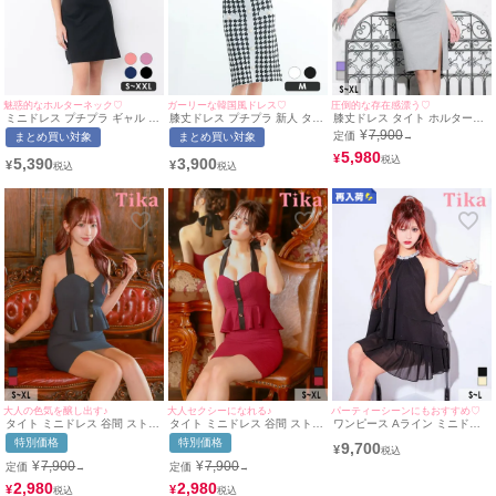
魅惑的なホルターネック♡
ガーリーな韓国風ドレス♡
圧倒的な存在感漂う♡
ミニドレス プチプラ ギャル タ
膝丈ドレス プチプラ 新人 タイ
膝丈ドレス タイト ホルターネ
イト ホルターネック セクシー
ト ワンピース 韓国ドレス ラウ
ック風 クロスデザイン 前開き
¥
7,900
定価
まとめ買い対象
まとめ買い対象
→
ラウンジ 低身長 谷間 背中魅せ
ンジ ノースリーブ 低身長 胸元
グリッターラメ シンプル 大人
リボン 黒 キャバドレス (ちぴ
隠し 千鳥格子柄 白 キャバドレ
上品 ストレッチ ドレープ スリ
5,980
¥
5,390
3,900
¥
¥
たん着用/S〜XXLサイズ対応) |
ス (らな着用/Mサイズ対応) |
ット 高身長 XL グレー キャバ
myMinette/マイミネット
myMinette/マイミネット
ドレス (横田未来着用) [tk-
mdd7817] [Tika/ティカ]
大人の色気を醸し出す♪
大人セクシーになれる♪
パーティーシーンにもおすすめ♡
タイト ミニドレス 谷間 ストレ
タイト ミニドレス 谷間 ストレ
ワンピース Aライン ミニドレ
ッチ ペプラム ホルターネック
ッチ ペプラム ホルターネック
ス セットアップ 上品 ハイネッ
特別価格
特別価格
9,700
リボン ワッフル バイカラー キ
リボン ワッフル バイカラー ゴ
ク ホルターネック ネックビジ
¥
ャバドレス まやりん (重川茉弥
ールドボタン キャバドレス (黒
ュー バックリボン ビジュー テ
¥
7,900
¥
7,900
定価
定価
→
→
着用) [tk-mdlb6005a] [Tika/テ
嵜菜々子着用) [tk-mdlb6005]
ィアード フリル シフォン 同伴
ィカ]
[Tika/ティカ]
(横田未来着用) [Tika/ティカ]
2,980
2,980
¥
¥