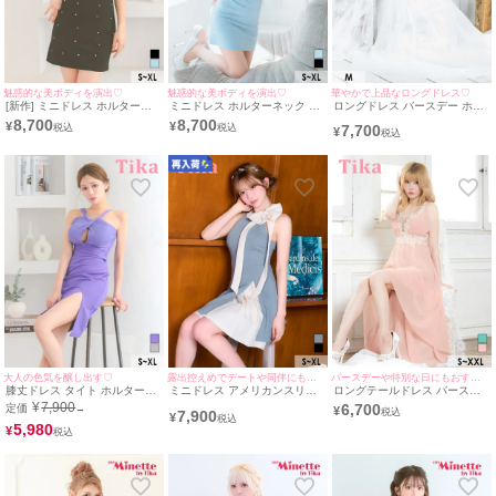
魅惑的な美ボディを演出♡
魅惑的な美ボディを演出♡
華やかで上品なロングドレス♡
[新作] ミニドレス ホルターネ
ミニドレス ホルターネック ク
ロングドレス バースデー ホル
ック クロスネック ジップ ハー
ロスネック ジップ ハートカッ
ターネック ケミカルレース ビ
8,700
8,700
¥
¥
7,700
トカット 谷間 ビジュー ストレ
ト 谷間 ビジュー ストレッチ
ジュー チュール 胸元カバー 高
¥
ッチ 黒 XL タイト キャバドレ
水色 XL タイト キャバドレス
身長 Aライン 白 キャバドレス
ス (せいせい着用) [tk-
(重川茉弥着用) [tk-md10998]
(黒崎みさ着用)［tk-ld0503］
md10998a] [Tika/ティカ]
[Tika/ティカ]
[Tika/ティカ]
大人の色気を醸し出す♡
露出控えめでデートや同伴にもおすすめ♡
バースデーや特別な日にもおすすめ♡
膝丈ドレス タイト ホルターネ
ミニドレス アメリカンスリー
ロングテールドレス バースデ
ック風 クロスデザイン 前開き
ブ ハイネック ネックリボン ワ
ー ホルターネック レース 谷間
¥
7,900
6,700
定価
→
¥
7,900
グリッターラメ シンプル 大人
ンピース ストレッチ Aライン
シフォン 低身長 Aライン ピン
¥
上品 ストレッチ ドレープ スリ
5,980
バイカラー プリーツ 同伴 胸元
ク XL XXL キャバドレス (戦慄
¥
ット 高身長 XL 紫 パープル キ
カバー XL ブルーグレー キャ
かなの着用)［tk-md1057］
ャバドレス (せいせい着用) [tk-
バドレス (若林萌々着用) [tk-
[Tika/ティカ]
mdd7817a] [Tika/ティカ]
md11020] [Tika/ティカ]