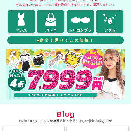
キャバ嬢デビューの準備はお金がかかって大変...
そんな方のために、キャバ嬢必需品が揃うセットをご用意しました！
ドレス
バッグ
シリコンブラ
アクセ
4点全て選べてこの価格！
Blog
myMinetteのスタッフが
毎日
更新！今見てほしい最新情報をUP★