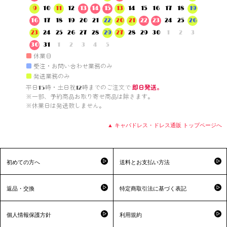
9
10
11
12
13
14
15
13
14
15
16
17
18
19
16
17
18
19
20
21
22
20
21
22
23
24
25
26
23
24
25
26
27
28
29
27
28
29
30
1
2
3
30
31
1
2
3
4
5
■
休業日
■
受注・お問い合わせ業務のみ
■
発送業務のみ
平日15時・土日祝12時までのご注文で 
即日発送。
※一部、予約商品お取り寄せ商品は除きます。

※休業日は発送致しません。

▲ キャバドレス・ドレス通販 トップページへ
初めての方へ
送料とお支払い方法
返品・交換
特定商取引法に基づく表記
個人情報保護方針
利用規約