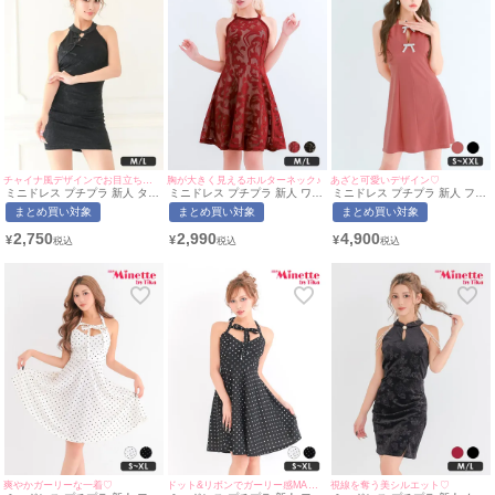
チャイナ風デザインでお目立ち確定☆
胸が大きく見えるホルターネック♪
あざと可愛いデザイン♡
ミニドレス プチプラ 新人 タイ
ミニドレス プチプラ 新人 ワン
ミニドレス プチプラ 新人 フレ
ト ワンピース ホルターネック
ピース フレア ホルターネック
ア ホルターネック セクシー ラ
まとめ買い対象
まとめ買い対象
まとめ買い対象
セクシー ラウンジ 低身長 胸元
セクシー ラウンジ レース 低身
ウンジ ノースリーブ キラキラ
隠し スナック チャイナドレス
長 胸元隠し 同伴 赤 キャバド
低身長 谷間 リボン ローズピン
2,750
2,990
4,900
¥
¥
¥
風 黒 キャバドレス (波北かほ
レス (ひなたまる着用/M~Lサイ
ク キャバドレス (ちぴたん着
着用/M~Lサイズ対応) |
ズ対応) | myMinette/マイミネ
用/S~XXLサイズ対応) |
myMinette/マイミネット
ット
myMinette/マイミネット
爽やかガーリーな一着♡
ドット&リボンでガーリー感MAX★
視線を奪う美シルエット♡