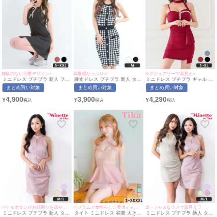
無駄のない完璧デザイン♪
高級感たっぷり☆
ラグジュアリーで高見え⭐︎
ミニドレス プチプラ 新人 フレ
膝丈ドレス プチプラ 新人 タイ
ミニドレス プチプラ ギャル セ
ア ホルターネック セクシー ラ
ト ワンピース 韓国ドレス ラウ
クシー ワンショル 谷間 背中魅
まとめ買い対象
まとめ買い対象
まとめ買い対象
ウンジ キラキラ 低身長 谷間
ンジ ノースリーブ 低身長 胸元
せ ウエストリボン リボン ワイ
リボン シンプル 黒 ブラック
隠し 千鳥格子柄 フェイクポケ
ンレッド キャバドレス (あいみ
4,900
3,900
4,290
¥
¥
¥
キャバドレス (みのり着
ット 黒 キャバドレス (今井ア
ん着用/S~XLサイズ対応) |
用/S~XXLサイズ対応) |
ンジェリカ着用/Mサイズ対応) |
myMinette/マイミネット
myMinette/マイミネット
myMinette/マイミネット
パールボタンがお顔周りを華やかに♪
ペプラムで女性らしい美ボディを演出♪
ゴージャスなラメで高見え♡
ミニドレス プチプラ 新人 タイ
タイト ミニドレス 谷間 大きい
ミニドレス プチプラ 新人 タイ