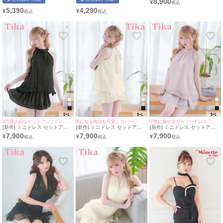
8,900
クシー ラウンジ キラキラ ノー
せ ウエストリボン リボン ダス
フスリーブ フリルエンブロイ
¥
スリーブ 低身長 谷間 ラメ パ
ティブルー スリット フリル ハ
ダリーレース 白 XL タイト キ
5,390
4,290
¥
¥
ールチェーン ゴールド キャバ
ートカット キャバドレス (あい
ャバドレス (黒嵜菜々子着用)
ドレス (ちぴたん着用/M~Lサイ
みん着用/S~XLサイズ対応) |
[tk-md265203] [Tika/ティカ]
ズ対応) | myMinette/マイミネ
myMinette/マイミネット
ット
360度上品なセットアップドレス♡
気になる胸元も可愛くカバー♡
可憐に魅せるガーリードレス♡
[新作] ミニドレス セットアッ
[新作] ミニドレス セットアッ
[新作] ミニドレス セットアッ
プ ワンピース 上品 ハイネック
プ ワンピース 上品 ハイネック
プ ワンピース 上品 ハイネック
7,900
7,900
7,900
¥
¥
¥
ホルターネック バックリボン
ホルターネック バックリボン
ホルターネック バックリボン
ティアード 胸元カバー お腹カ
ティアード 胸元カバー お腹カ
ティアード 胸元カバー お腹カ
バー フリル シフォン 同伴 Aラ
バー フリル シフォン 同伴 Aラ
バー フリル シフォン 同伴 Aラ
イン 黒 ブラック キャバドレス
イン アイボリー キャバドレス
イン スモークピンク キャバド
(若林萌々着用) [tk-mds8886b]
(若林萌々着用) [tk-mds8886a]
レス (若林萌々着用) [tk-
[Tika/ティカ]
[Tika/ティカ]
mds8886] [Tika/ティカ]