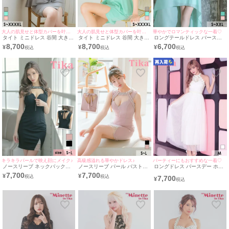
大人の肌見せと体型カバーを叶える♪
大人の肌見せと体型カバーを叶える♪
華やかでロマンティックな一着♡
タイト ミニドレス 谷間 大きい
タイト ミニドレス 谷間 大きい
ロングテールドレス バースデ
サイズ レース 大人 上品 スリ
サイズ 大人 上品 スリット ハ
ー ホルターネック レース 谷間
8,700
8,700
6,700
¥
¥
¥
ット ハイネック ストレッチ ホ
イネック ストレッチ ホルター
シフォン 低身長 Aライン ミン
ルターネック ペプラム バスト
ネック ペプラム (MIYABI着用)
ト XL XXL キャバドレス (ゆん
カット (黒崎みさ着用) [Tika/テ
[Tika/ティカ]
ころ着用)［tk-md1057a］
ィカ]
[Tika/ティカ]
キラキラパールで映え顔にメイク♪
高級感溢れる華やかドレス♪
パーティーにもおすすめな一着♡
ノースリーブ ネックバックリ
ノースリーブ パール バストカ
ロングドレス バースデー ホル
ボン パール バストカット ジッ
ット ジップ 谷間魅せ タイトミ
ターネック ケミカルレース ビ
7,700
7,700
¥
¥
7,700
プ 谷間魅せ タイトミニドレス
ニドレス (Sサイズ～Lサイズ)
ジュー チュール 胸元カバー 高
¥
(Sサイズ～Lサイズ) (みゆう/キ
(上ノ堀結愛/キャバドレス着用)
身長 Aライン 白 キャバドレス
ャバドレス着用)
(ゆんころ着用)［tk-ld0503］
[Tika/ティカ]