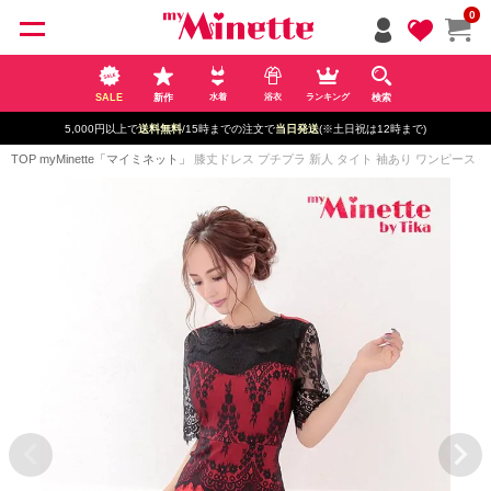
ペー
0
ジト
ップ
へ
SALE
新作
検索
水着
浴衣
ランキング
5,000円以上で
送料無料
/15時までの注文で
当日発送
(※土日祝は12時まで)
TOP
myMinette「マイミネット」
膝丈ドレス プチプラ 新人 タイト 袖あり ワンピース セクシ