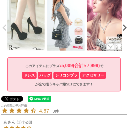
5,009
(合計
7,999)
このアイテムにプラス
¥
￥
で
ドレス
バッグ
シリコンブラ
アクセサリー
が全て揃うキャバ嬢SETにできます！
4.67
3
あ
1
非公開