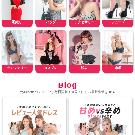
羽織り
バッグ
アクセサリー
シューズ
ランジェリー
コスプレ
浴衣
水着
Blog
myMinetteのスタッフが
毎日
更新！今見てほしい最新情報をUP★