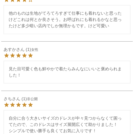
他のものは生地がてろてろすぎて仕事にも着れないと思った
けどこれは何とか良さそう。お呼ばれにも着れるかなと思っ
たけど多少暗い店内でしか無理かもです。けど可愛い
あすか
1
女性
見た目可愛く色も鮮やかで着たらみんなにいいと褒められま
した！
さち
1
非公開
自分に合う大きいサイズのドレスが中々見つからなくて困っ
てたので、このドレスはサイズ展開広くて助かりました！

シンプルで使い勝手も良くてお気に入りです！