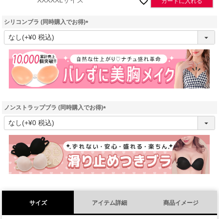
XXXXXLサイズ
カートに入れる
シリコンブラ (同時購入でお得)
(
必
須
)
ノンストラップブラ (同時購入でお得)
(
必
須
)
サイズ
アイテム詳細
商品イメージ