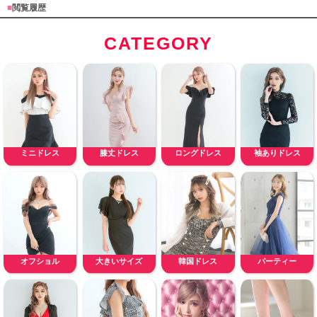
■
閲覧履歴
CATEGORY
ミニドレス
膝丈ドレス
ロングドレス
袖ありドレス
オフショル
大きいサイズ
韓国ドレス
パーティー