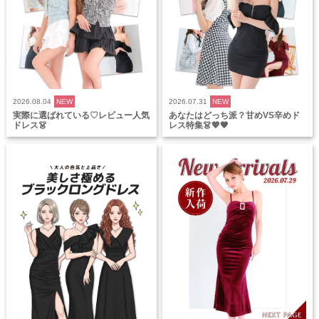
2026.08.04
NEW
2026.07.31
NEW
実際に選ばれている♡レビュー人気
あなたはどっち派？甘めVS辛めド
ドレス👗
レス特集👗💖🖤