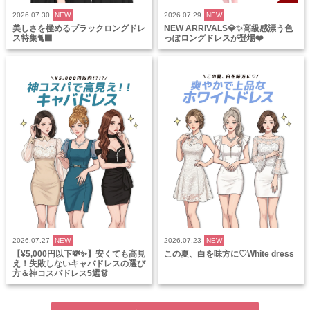
2026.07.30
NEW
2026.07.29
NEW
美しさを極めるブラックロングドレ
NEW ARRIVALS💎✨高級感漂う色
ス特集🐈‍⬛
っぽロングドレスが登場❤️
2026.07.27
NEW
2026.07.23
NEW
【¥5,000円以下💸✨】安くても高見
この夏、白を味方に♡White dress
え！失敗しないキャバドレスの選び
方＆神コスパドレス5選👗