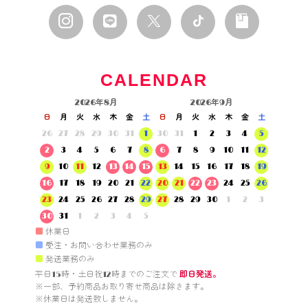
CALENDAR
2026年8月
2026年9月
日
月
火
水
木
金
土
日
月
火
水
木
金
土
26
27
28
29
30
31
1
30
31
1
2
3
4
5
2
3
4
5
6
7
8
6
7
8
9
10
11
12
9
10
11
12
13
14
15
13
14
15
16
17
18
19
16
17
18
19
20
21
22
20
21
22
23
24
25
26
23
24
25
26
27
28
29
27
28
29
30
1
2
3
30
31
1
2
3
4
5
■
休業日
■
受注・お問い合わせ業務のみ
■
発送業務のみ
平日15時・土日祝12時までのご注文で 
即日発送。
※一部、予約商品お取り寄せ商品は除きます。

※休業日は発送致しません。
