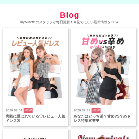
Blog
myMinetteのスタッフが
毎日
更新！今見てほしい最新情報をUP★
2026.08.04
NEW
2026.07.31
NEW
実際に選ばれている♡レビュー人気
あなたはどっち派？甘めVS辛めド
ドレス👗
レス特集👗💖🖤