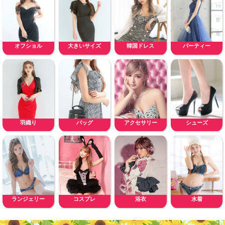
オフショル
大きいサイズ
韓国ドレス
パーティー
羽織り
バッグ
アクセサリー
シューズ
ランジェリー
コスプレ
浴衣
水着