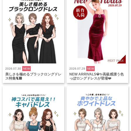
2026.07.30
NEW
2026.07.29
NEW
美しさを極めるブラックロングドレ
NEW ARRIVALS💎✨高級感漂う色
ス特集🐈‍⬛
っぽロングドレスが登場❤️