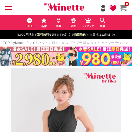
ペー
0
ジト
ップ
へ
SALE
新作
検索
水着
浴衣
ランキング
5,000円以上で
送料無料
/15時までの注文で
当日発送
(※土日祝は12時まで)
TOP
myMinette「マイミネット」
膝丈ドレス プチプラ 新人 タイト セクシー ラウンジ ノー