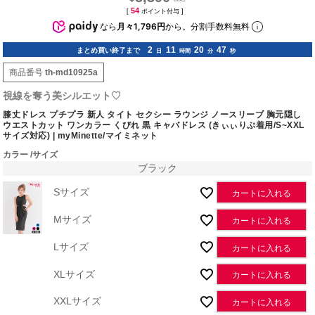
54
[
ポイント付与 ]
なら
月々1,796円
から。分割手数料無料
2
11
20
46
まとめ買い終了まで
日
時間
分
秒
商品番号
th-md10925a
視線を奪う美シルエット♡
膝丈ドレス プチプラ 新人 タイト セクシー ラウンジ ノースリーブ 胸元隠し
ウエストカット ワンカラー くびれ 黒 キャバドレス (きぃぃりぷ着用/S~XXL
サイズ対応) | myMinette/マイミネット
カラー
サイズ
ブラック
Sサイズ
カートに入れる
Mサイズ
カートに入れる
Lサイズ
カートに入れる
XLサイズ
カートに入れる
XXLサイズ
カートに入れる