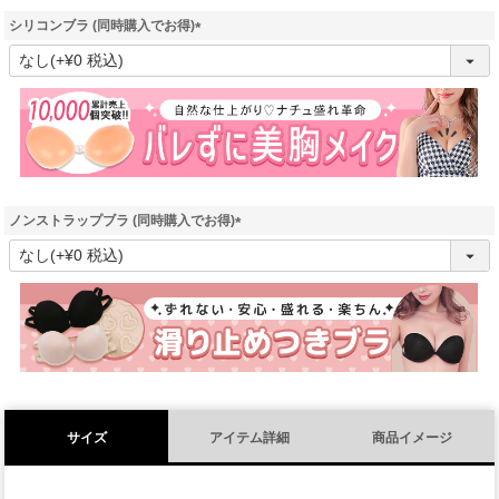
シリコンブラ (同時購入でお得)
(
必
須
)
ノンストラップブラ (同時購入でお得)
(
必
須
)
サイズ
アイテム詳細
商品イメージ