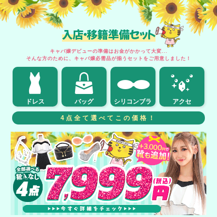
入店・移籍準備セット
キャバ嬢デビューの準備はお金がかかって大変...
そんな方のために、キャバ嬢必需品が揃うセットをご用意しました！
ドレス
バッグ
シリコンブラ
アクセ
4点全て選べてこの価格！