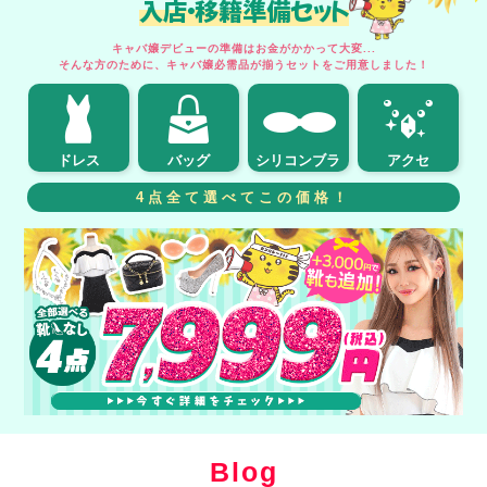
入店・移籍準備セット
キャバ嬢デビューの準備はお金がかかって大変...
そんな方のために、キャバ嬢必需品が揃うセットをご用意しました！
ドレス
バッグ
シリコンブラ
アクセ
4点全て選べてこの価格！
Blog