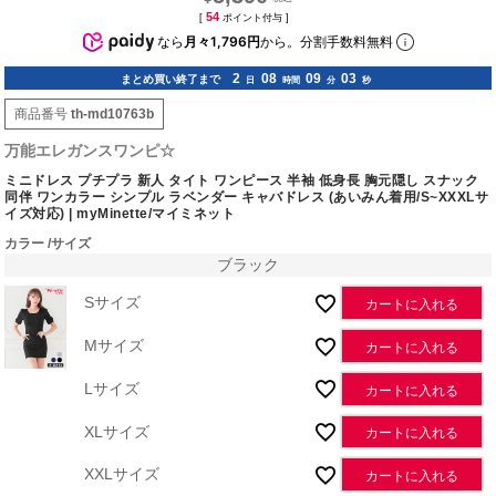
54
[
ポイント付与 ]
なら
月々1,796円
から。分割手数料無料
2
08
09
02
まとめ買い終了まで
日
時間
分
秒
商品番号
th-md10763b
万能エレガンスワンピ☆
ミニドレス プチプラ 新人 タイト ワンピース 半袖 低身長 胸元隠し スナック
同伴 ワンカラー シンプル ラベンダー キャバドレス (あいみん着用/S~XXXLサ
イズ対応) | myMinette/マイミネット
カラー
サイズ
ブラック
Sサイズ
カートに入れる
Mサイズ
カートに入れる
Lサイズ
カートに入れる
XLサイズ
カートに入れる
XXLサイズ
カートに入れる