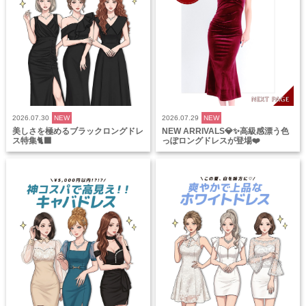
2026.07.30
NEW
2026.07.29
NEW
美しさを極めるブラックロングドレ
NEW ARRIVALS💎✨高級感漂う色
ス特集🐈‍⬛
っぽロングドレスが登場❤️