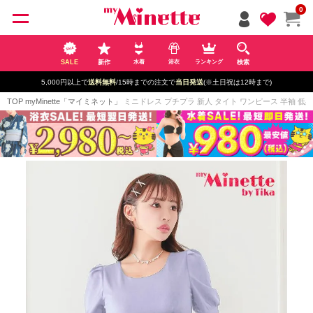
ペー
0
ジト
ップ
へ
SALE
新作
検索
水着
浴衣
ランキング
5,000円以上で
送料無料
/15時までの注文で
当日発送
(※土日祝は12時まで)
TOP
myMinette「マイミネット」
ミニドレス プチプラ 新人 タイト ワンピース 半袖 低身長