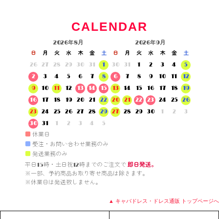
CALENDAR
2026年8月
2026年9月
日
月
火
水
木
金
土
日
月
火
水
木
金
土
26
27
28
29
30
31
1
30
31
1
2
3
4
5
2
3
4
5
6
7
8
6
7
8
9
10
11
12
9
10
11
12
13
14
15
13
14
15
16
17
18
19
16
17
18
19
20
21
22
20
21
22
23
24
25
26
23
24
25
26
27
28
29
27
28
29
30
1
2
3
30
31
1
2
3
4
5
■
休業日
■
受注・お問い合わせ業務のみ
■
発送業務のみ
平日15時・土日祝12時までのご注文で 
即日発送。
※一部、予約商品お取り寄せ商品は除きます。

※休業日は発送致しません。

▲ キャバドレス・ドレス通販 トップページへ