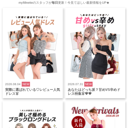
myMinetteのスタッフが
毎日
更新！今見てほしい最新情報をUP★
2026.08.04
NEW
2026.07.31
NEW
実際に選ばれている♡レビュー人気
あなたはどっち派？甘めVS辛めド
ドレス👗
レス特集👗💖🖤