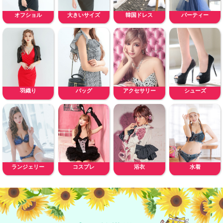
オフショル
大きいサイズ
韓国ドレス
パーティー
羽織り
バッグ
アクセサリー
シューズ
ランジェリー
コスプレ
浴衣
水着