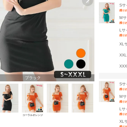
Sサ
残り
Mサ
残り
Lサ
残り
XL
XX
XX
ブラック
Sサ
残り
Mサ
残り
Lサ
残り
コーラルオレンジ
グリーン
XL
残り