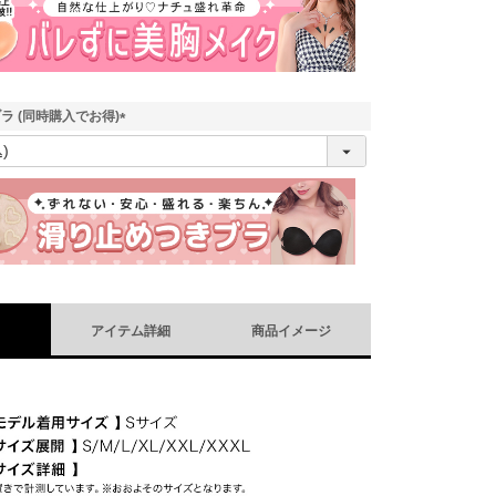
)
ラ (同時購入でお得)
(
必
須
)
アイテム詳細
商品イメージ