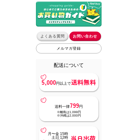
よくある質問
お問い合わせ
メルマガ登録
配送について
5,000
送料無料
円以上で
799
送料一律
円
※離島は1,099円
※沖縄は2,000円
月〜金 15時
当日出荷
土日 12時