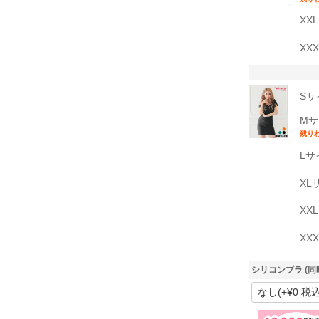
XX
XX
Sサ
Mサ
残り
Lサ
XL
XX
XX
シリコンブラ (同