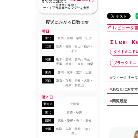
までのご注文で
※休業日を除く。
サイト下部営業カレンダーを参照。
配送にかかる日数
(目安)
レビューを
翌日
東北
岩手・宮城・福島・山形
北陸
新潟・長野・富山・福井・
石川
タイトミニド
関東
栃木・茨城・群馬・埼玉・
ブラック ミニ
千葉・神奈川・東京・山梨
東海
静岡・岐阜・愛知・三重
■
ウィークリーラ
関西
滋賀・京都・奈良・大阪・
兵庫・和歌山
■
あなたにおすす
翌々日
■
閲覧履歴
北海道
北海道
東北
青森・秋田
四国
徳島・愛媛・香川・高知
中国
鳥取・広島・島根・山口・
岡山