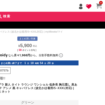
ペー
0
ジト
ップ
検索
へ
 (波北かほ着用/S~XXXL対応) | myMinette/マイミネット
まとめ買い対象
5,900
¥
59
[
ポイント付与 ]
なら
月々1,966円
から。分割手数料無料
1
18
54
18
まとめ買い終了まで
日
時間
分
秒
10757b
!!
ラ 新人 タイト ラウンジ ワンショル 低身長 胸元隠し 肩あ
 アシメ 黒 キャバドレス (波北かほ着用/S~XXXL対応) |
イミネット
グリーン