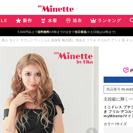
ALE
新作
水着
浴衣
ランキング
5,000円以上で
送料無料
/15時までの注文で
当日発送
(※土日祝は12時まで)
新人 タイト ラウンジ ワンショル 低身長 胸元隠し 肩あき フリル デコルテ アシメ 黒 キャバドレス
商品番号
th-md
主役級に輝く一着
ミニドレス プチプ
き フリル デコルテ
myMinette/マ
カラー
サイズ