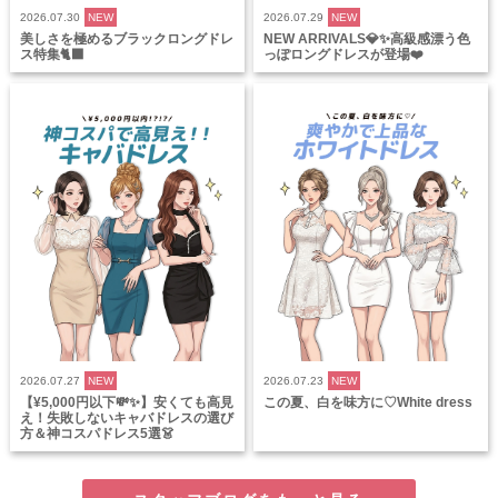
2026.07.30
NEW
2026.07.29
NEW
美しさを極めるブラックロングドレ
NEW ARRIVALS💎✨高級感漂う色
ス特集🐈‍⬛
っぽロングドレスが登場❤️
2026.07.27
NEW
2026.07.23
NEW
【¥5,000円以下💸✨】安くても高見
この夏、白を味方に♡White dress
え！失敗しないキャバドレスの選び
方＆神コスパドレス5選👗