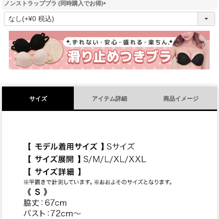
ノンストラップブラ (同時購入でお得)
(
必
須
)
サイズ
アイテム詳細
商品イメージ