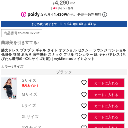
4,290
¥
43
[
ポイント付与 ]
なら
月々1,430円
から。分割手数料無料
1
04
40
42
まとめ買い終了まで
日
時間
分
秒
商品番号
th-md10720c
曲線美を引き立てる♪
膝丈ドレス プチプラ ギャル タイト オフショル セクシー ラウンジ ワンショル
低身長 谷間 肩あき 背中魅せ スナック フリル ワンカラー 緑 キャバドレス (ち
ぴたん着用/S~XXLサイズ対応) | myMinette/マイミネット
カラー
サイズ
ブラック
Sサイズ
カートに入れる
残りわずか！
Mサイズ
カートに入れる
Lサイズ
カートに入れる
XLサイズ
カートに入れる
XXLサイズ