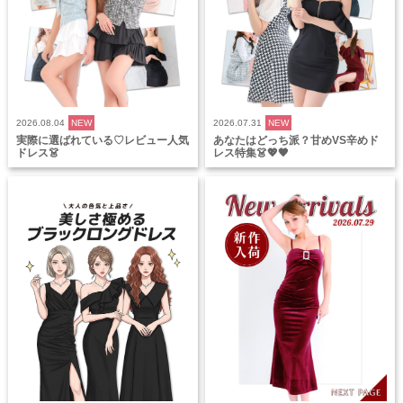
2026.08.04
NEW
2026.07.31
NEW
実際に選ばれている♡レビュー人気
あなたはどっち派？甘めVS辛めド
ドレス👗
レス特集👗💖🖤