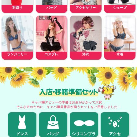
羽織り
バッグ
アクセサリー
シューズ
ランジェリー
コスプレ
浴衣
水着
入店・移籍準備セット
キャバ嬢デビューの準備はお金がかかって大変...
そんな方のために、キャバ嬢必需品が揃うセットをご用意しました！
ドレス
バッグ
シリコンブラ
アクセ