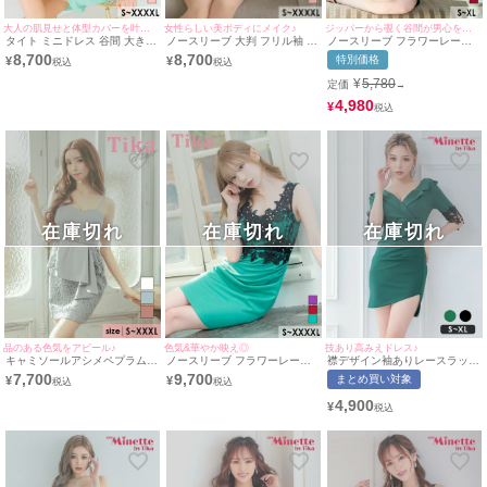
女性らしい美ボディにメイク♪
大人の肌見せと体型カバーを叶える♪
ジッパーから覗く谷間が男心を擽る♪br>
ノースリーブ 大判 フリル袖 ブ
タイト ミニドレス 谷間 大きい
ノースリーブ フラワーレース
ラックフラワーレース 切り替
サイズ 大人 上品 スリット ハ
フリル袖 ネックリボン フロン
8,700
8,700
特別価格
¥
¥
え ウエストベルト ペプラム ス
イネック ストレッチ ホルター
トジップ くびれ タイトミニド
トレッチ タイトミニドレス (S
ネック ペプラム (MIYABI着用)
レス (Sサイズ～XLサイズ) (戦
¥
5,780
定価
→
サイズ～XXXXLサイズ) (重川
[Tika/ティカ]
慄かなの/キャバドレス着用)
茉弥/キャバドレス着用) [Tika/
[Tika/ティカ]
4,980
¥
ティカ]
在庫切れ
在庫切れ
在庫切れ
品のある色気をアピール♪
色気&華やか映え◎
技あり高みえドレス♪
キャミソールアシメペプラムベ
ノースリーブ フラワーレース
襟デザイン袖ありレースラップ
ルト切り替えケミカルフラワー
パール ビジュー ギャザー タイ
デザインプチプラタイトミニド
7,700
9,700
まとめ買い対象
¥
¥
レースタイトミニドレス (Sサ
トミニドレス (Sサイズ～
レス (Sサイズ～XLサイズ) (せ
イズ～XXXLサイズ) (一条響/キ
XXXXLサイズ) (若林萌々/キャ
いせい/キャバドレス着用)
4,900
¥
ャバドレス着用) [Tika/ティカ]
バドレス着用) [Tika/ティカ]
[myMinette/マイミネット]