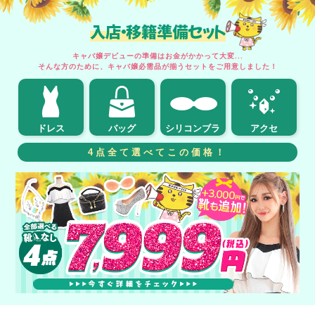
入店・移籍準備セット
キャバ嬢デビューの準備はお金がかかって大変...
そんな方のために、キャバ嬢必需品が揃うセットをご用意しました！
ドレス
バッグ
シリコンブラ
アクセ
4点全て選べてこの価格！