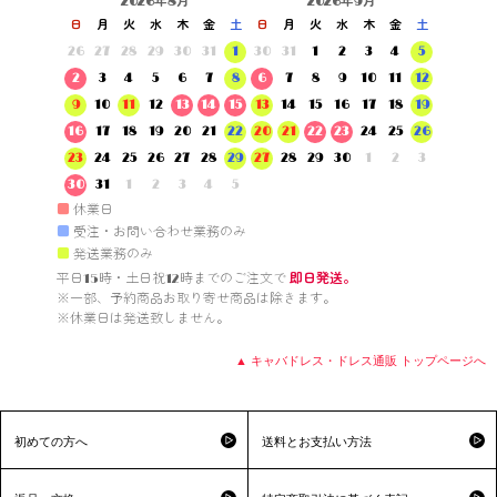
2026年8月
2026年9月
日
月
火
水
木
金
土
日
月
火
水
木
金
土
26
27
28
29
30
31
1
30
31
1
2
3
4
5
2
3
4
5
6
7
8
6
7
8
9
10
11
12
9
10
11
12
13
14
15
13
14
15
16
17
18
19
16
17
18
19
20
21
22
20
21
22
23
24
25
26
23
24
25
26
27
28
29
27
28
29
30
1
2
3
30
31
1
2
3
4
5
■
休業日
■
受注・お問い合わせ業務のみ
■
発送業務のみ
平日15時・土日祝12時までのご注文で 
即日発送。
※一部、予約商品お取り寄せ商品は除きます。

※休業日は発送致しません。

▲ キャバドレス・ドレス通販 トップページへ
初めての方へ
送料とお支払い方法