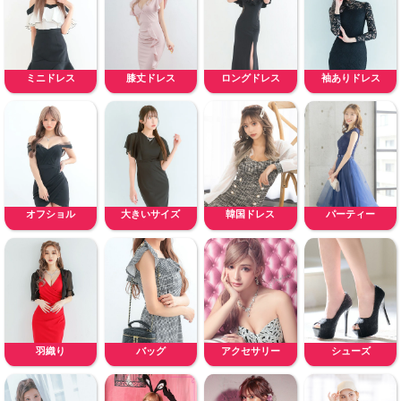
ミニドレス
膝丈ドレス
ロングドレス
袖ありドレス
オフショル
大きいサイズ
韓国ドレス
パーティー
羽織り
バッグ
アクセサリー
シューズ