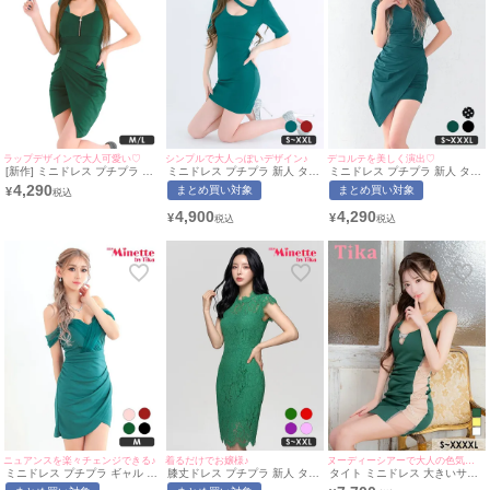
ラップデザインで大人可愛い♡
シンプルで大人っぽいデザイン♪
デコルテを美しく演出♡
[新作] ミニドレス プチプラ 新
ミニドレス プチプラ 新人 タイ
ミニドレス プチプラ 新人 タイ
人 タイト ジップ セクシー ノ
ト 袖あり ワンピース 半袖 低
ト ワンピース 半袖 低身長 胸
4,290
まとめ買い対象
まとめ買い対象
¥
ースリーブ 低身長 谷間 背中魅
身長 谷間 スナック アシメント
元隠し スナック 緑 キャバドレ
せ 緑 ワンカラー キャバドレス
リーネック 緑 キャバドレス
ス (みのり着用/S~XXXLサイズ
4,900
4,290
¥
¥
(みのり着用/M~Lサイズ対応) |
(みのり着用/S~XXLサイズ対
対応) | myMinette/マイミネッ
myMinette/マイミネット
応) | myMinette/マイミネット
ト
ニュアンスを楽々チェンジできる♪
着るだけでお嬢様♪
ヌーディーシアーで大人の色気を加速★彡
ミニドレス プチプラ ギャル タ
膝丈ドレス プチプラ 新人 タイ
タイト ミニドレス 大きいサイ
イト オフショル セクシー シア
ト ワンピース セクシー ノース
ズ 谷間 ノースリーブ ストレッ