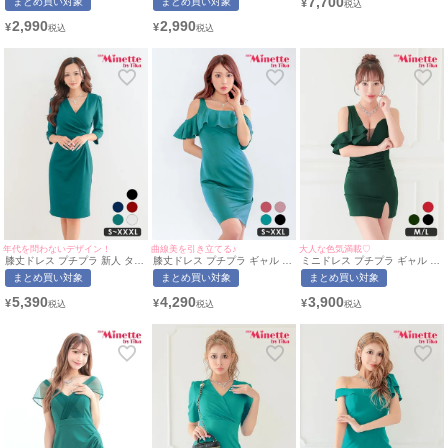
7,700
まとめ買い対象
まとめ買い対象
¥
ー レース 低身長 谷間 背中魅
リーブ レース 花柄 低身長 胸
チ サイドヌーディー ビジュー
せ 緑 ショルダー袖 位置自由
元隠し スナック 総レース イリ
キャバドレス (聖菜着用) [Tika/
2,990
2,990
¥
¥
ラップ風 キャバドレス (あおぽ
ュージョンネック フリル 緑 キ
ティカ]
ん着用/Mサイズ対応) |
ャバドレス (S〜XXLサイズ対
myMinette/マイミネット
応) | myMinette/マイミネット
年代を問わないデザイン！
曲線美を引き立てる♪
大人な色気満載♡
膝丈ドレス プチプラ 新人 タイ
膝丈ドレス プチプラ ギャル タ
ミニドレス プチプラ ギャル タ
ト 袖あり グリーン Vネック 7
イト オフショル セクシー ラウ
イト スリット セクシー ラウン
まとめ買い対象
まとめ買い対象
まとめ買い対象
分袖 キャバドレス (あおぽん着
ンジ ワンショル 低身長 谷間
ジ ワンショル 低身長 谷間 背
用/S〜XXXLサイズ対応) |
肩あき 背中魅せ スナック フリ
中魅せ フリル バストカット シ
5,390
4,290
3,900
¥
¥
¥
myMinette/マイミネット
ル ワンカラー 緑 キャバドレス
ースルー 緑 キャバドレス (あ
(ちぴたん着用/S~XXLサイズ対
いみん着用/M~Lサイズ対応) |
応) | myMinette/マイミネット
myMinette/マイミネット