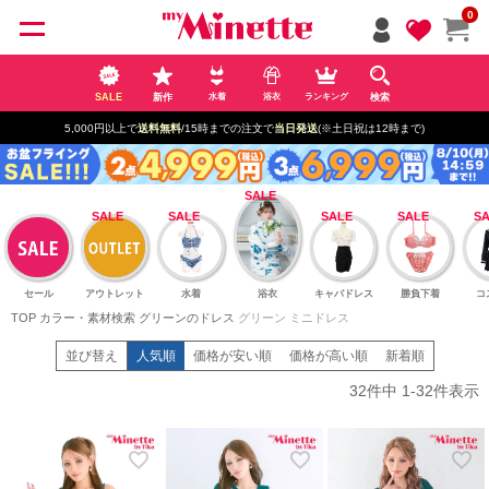
ペー
0
ジト
ップ
へ
SALE
新作
検索
水着
浴衣
ランキング
5,000円以上で
送料無料
/15時までの注文で
当日発送
(※土日祝は12時まで)
セール
アウトレット
水着
浴衣
キャバドレス
勝負下着
コ
TOP
カラー・素材検索
グリーンのドレス
グリーン ミニドレス
並び替え
人気順
価格が安い順
価格が高い順
新着順
32
件中
1
-
32
件表示