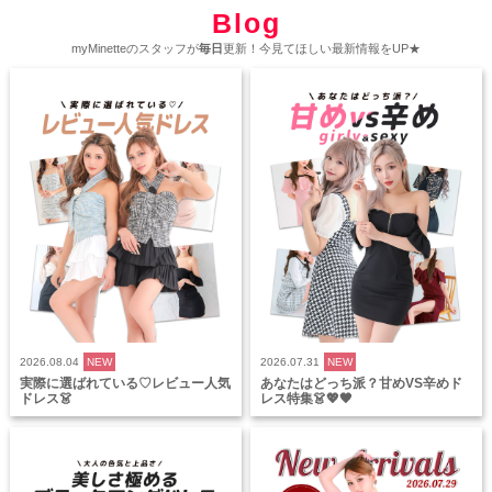
Blog
myMinetteのスタッフが
毎日
更新！今見てほしい最新情報をUP★
2026.08.04
NEW
2026.07.31
NEW
実際に選ばれている♡レビュー人気
あなたはどっち派？甘めVS辛めド
ドレス👗
レス特集👗💖🖤