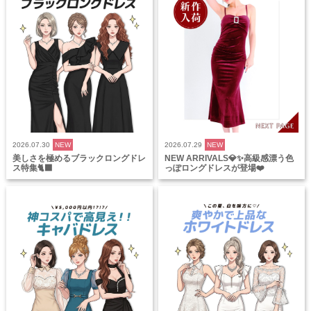
2026.07.30
NEW
2026.07.29
NEW
美しさを極めるブラックロングドレ
NEW ARRIVALS💎✨高級感漂う色
ス特集🐈‍⬛
っぽロングドレスが登場❤️