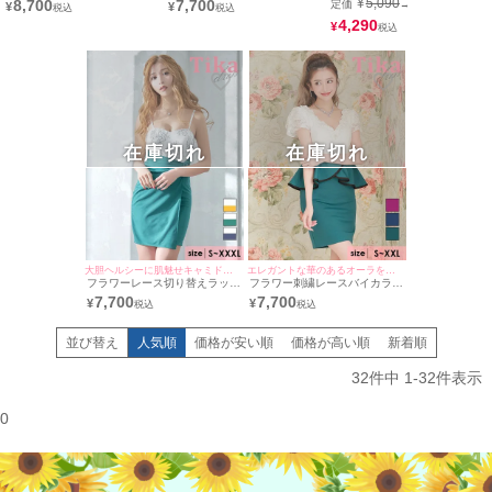
¥
5,090
8,700
7,700
定価
→
¥
¥
イドヌーディーレース切り替え
サイズ～XXXXLサイズ) (みゆ
ウエスト切替フレアミニドレス
ストレッチタイトミニドレス
う/キャバドレス着用) [Tika/テ
(Sサイズ～XXXLサイズ) (ゆん
4,290
¥
(Sサイズ～XXXXLサイズ)
ィカ]
ころ/キャバドレス着用)
(PyunA./キャバドレス着用)
[Tika/ティカ]
在庫切れ
在庫切れ
大胆ヘルシーに肌魅せキャミドレス♪
エレガントな華のあるオーラを醸し出す♪
フラワーレース切り替えラップ
フラワー刺繍レースバイカラー
キャミソールタイトミニドレス
ペプラムウエストリボン半袖タ
7,700
7,700
¥
¥
(Sサイズ～XXXLサイズ) (みゆ
イトミニドレス (Sサイズ～
う/キャバドレス着用)
XXLサイズ) (愛沢えみり/キャ
バドレス着用)
並び替え
人気順
価格が安い順
価格が高い順
新着順
32
件中
1
-
32
件表示
0