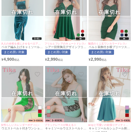
在庫切れ
在庫切れ
在庫切れ
大人の余裕を感じさせるベロア生地♡
フリルとフレアのキュートドレス♪
魅惑のミニ丈ワンカラードレス♪
ベロア編み上げキャミソールス
シアー切替胸元デザインフリル
ベルト装飾付き横プリーツスカ
リットタイトプチプラ膝丈ドレ
アシメワンショルダープチプラ
ートキャミソールワンピースプ
まとめ買い対象
まとめ買い対象
まとめ買い対象
ス (S～XLサイズ) (せいせい/キ
フレアミニドレス (Mサイズ)(中
チプラタイトミニドレス (Mサ
ャバドレス着用)[myMinette/マ
尾みほ/キャバドレス着用)
イズ)(中尾みほ/キャバドレス着
4,900
2,990
2,990
¥
¥
¥
イミネット]
[myMinette/マイミネット]
用)[myMinette/マイミネット]
在庫切れ
在庫切れ
在庫切れ
女性らしいスレンダーボディに♪
ブラックレースが映える☆
sexyと可愛いの欲張りディティール♪
ウエストベルト付きワンショル
キャミソールウエストベルトレ
キャミソールカシュクール刺繍
ダー風ゴージャス胸元フリルサ
ース切替タイトミニドレス (S
マークバイカラーデザインハイ