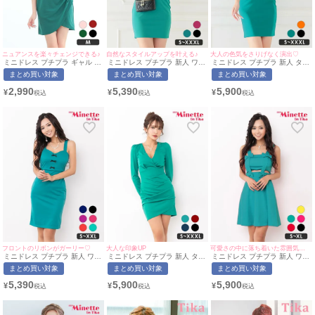
ニュアンスを楽々チェンジできる♪
自然なスタイルアップを叶える♪
大人の色気をさりげなく演出♡
ミニドレス プチプラ ギャル タ
ミニドレス プチプラ 新人 ワン
ミニドレス プチプラ 新人 タイ
イト オフショル セクシー シア
ピース ラウンジ 半袖 低身長
ト ラウンジ ワンショル 低身
まとめ買い対象
まとめ買い対象
まとめ買い対象
ー 低身長 背中魅せ 緑 2way キ
胸元隠し スナック 同伴 Vネッ
長 胸元隠し 肩あき フリル 緑
ャバドレス (らな着用/Mサイズ
ク 緑 キャバドレス （波北かほ
キャバドレス (波北かほ着
2,990
5,390
5,900
¥
¥
¥
対応) | myMinette/マイミネッ
着用/S~XXXLサイズ対応） |
用/S~XXXL対応) | myMinette/
ト
myMinette/マイミネット
マイミネット
フロントのリボンがガーリー♡
大人な印象UP
可愛さの中に落ち着いた雰囲気を♡
ミニドレス プチプラ 新人 ワン
ミニドレス プチプラ 新人 タイ
ミニドレス プチプラ 新人 ワン
ピース ノースリーブ 低身長 谷
ト 長袖 ワンピース 低身長 谷
ピース フレア ノースリーブ 低
まとめ買い対象
まとめ買い対象
まとめ買い対象
間 リボン 緑 キャバドレス (れ
間 スナック 同伴 シンプル グ
身長 胸元隠し ウエストリボン
いたぴ着用/S~XXLサイズ対応)
リーン キャバドレス (ちぴたん
ワンカラー サロペ風 緑 キャバ
5,390
5,900
5,900
¥
¥
¥
| myMinette/マイミネット
着用/S〜XXXLサイズ対応) |
ドレス (れいたぴ着用/S~XLサ
myMinette/マイミネット
イズ対応)｜myMinette/マイミ
ネット