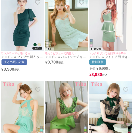
ワンカラーでも輝ける☆
煌めくビジューで高見え♪
ネックリボンでお顔周りを華やかに♪
ミニドレス プチプラ 新人 タイ
ミニドレス バストジップ キャ
ミニドレス タイト 谷間 大きい
ト ラウンジ ワンショル 半袖
ミソール ラメ ツイード ビジュ
サイズ ストレッチ 半袖 ペプラ
9,700
まとめ買い対象
特別価格
¥
低身長 胸元隠し 同伴 ウエスト
ー Aライン キャバドレス (りせ
ム ネックリボン ブラジャーの
緑 キャバドレス (せいせい着
り着用) [tk-md10293a] [Tika/テ
まま バイカラー バストカット
¥
6,900
3,900
定価
→
¥
用/S~XLサイズ対応) |
ィカ]
アウト グリーン XL XXL 4L
myMinette/マイミネット
5L 6L キャバドレス (横田未来
3,980
¥
着用) 【tk-md1283-ha】 [Tika/
ティカ]