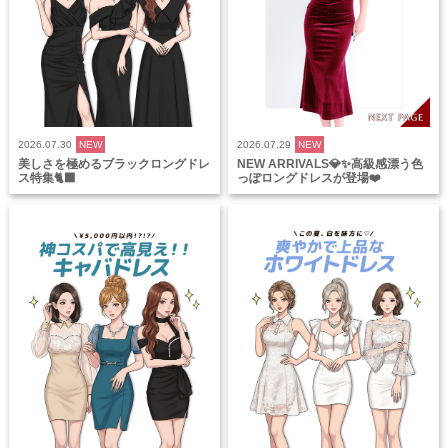
2026.07.30
NEW
2026.07.29
NEW
美しさを極めるブラックロングドレ
NEW ARRIVALS💎✨高級感漂う色
ス特集🐈‍⬛
っぽロングドレスが登場❤️