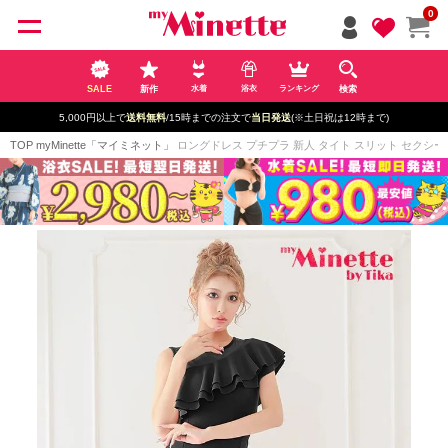
ペー
0
ジト
ップ
へ
SALE
新作
検索
水着
浴衣
ランキング
5,000円以上で
送料無料
/15時までの注文で
当日発送
(※土日祝は12時まで)
TOP
myMinette「マイミネット」
ロングドレス プチプラ 新人 タイト スリット セクシー ラ