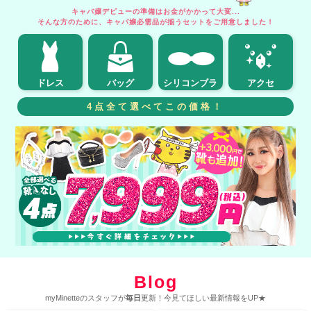
キャバ嬢デビューの準備はお金がかかって大変...
そんな方のために、キャバ嬢必需品が揃うセットをご用意しました！
ドレス
バッグ
シリコンブラ
アクセ
4点全て選べてこの価格！
Blog
myMinetteのスタッフが
毎日
更新！今見てほしい最新情報をUP★