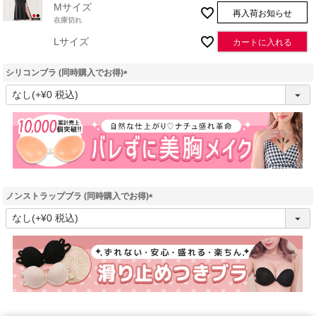
Mサイズ
再入荷お知らせ
在庫切れ
Lサイズ
カートに入れる
シリコンブラ (同時購入でお得)
(
必
須
)
ノンストラップブラ (同時購入でお得)
(
必
須
)