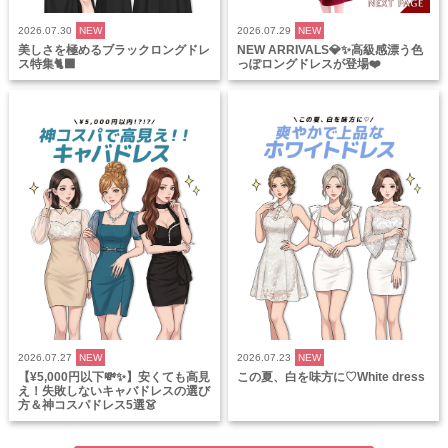
2026.07.30
NEW
2026.07.29
NEW
美しさを極めるブラックロングドレ
NEW ARRIVALS💎✨高級感漂う色
ス特集🐈‍⬛
っぽロングドレスが登場❤️
2026.07.27
NEW
2026.07.23
NEW
【¥5,000円以下💸✨】安くても高見
この夏、白を味方に♡White dress
え！失敗しないキャバドレスの選び
方＆神コスパドレス5選👗