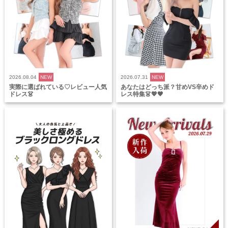
2026.08.04
NEW
2026.07.31
NEW
実際に選ばれている♡レビュー人気
あなたはどっち派？甘めVS辛めド
ドレス👗
レス特集👗💖🖤