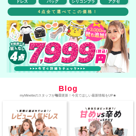
ドレス
バッグ
シリコンブラ
アクセ
4点全て選べてこの価格！
Blog
myMinetteのスタッフが
毎日
更新！今見てほしい最新情報をUP★