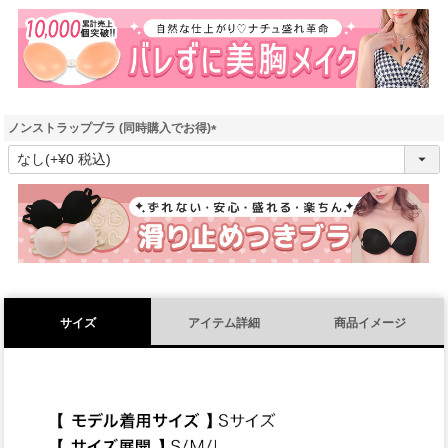
須
)
ノンストラップブラ (同時購入でお得)
(
必
須
)
サイズ
アイテム詳細
商品イメージ