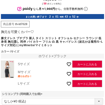
59
[
ポイント付与 ]
なら
月々1,966円
から。分割手数料無料
2
01
43
51
まとめ買い終了まで
日
時間
分
秒
商品番号
th-ld7028
胸元を可愛くカバー♡
膝丈ドレス プチプラ 新人 タイト スリット オフショル セクシー ラウンジ 低
身長 胸元隠し 同伴 バイカラー フリル 白 黒 キャバドレス (波北かほ着用/S~L
サイズ対応) | myMinette/マイミネット
カラー
サイズ
ホワイト×ブラック
Sサイズ
カートに入れる
Mサイズ
カートに入れる
残りわずか！
Lサイズ
カートに入れる
シリコンブラ (同時購入でお得)
(
必