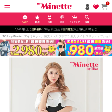
ペー
0
ジト
ップ
へ
SALE
新作
検索
水着
浴衣
ランキング
5,000円以上で
送料無料
/15時までの注文で
当日発送
(※土日祝は12時まで)
TOP
myMinette「マイミネット」
膝丈ドレス プチプラ 新人 タイト スリット オフショル セク