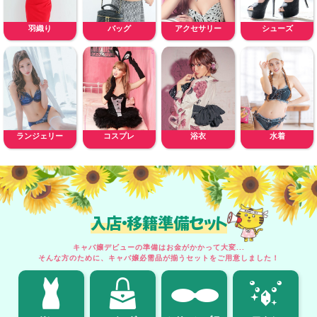
羽織り
バッグ
アクセサリー
シューズ
ランジェリー
コスプレ
浴衣
水着
入店・移籍準備セット
キャバ嬢デビューの準備はお金がかかって大変...
そんな方のために、キャバ嬢必需品が揃うセットをご用意しました！