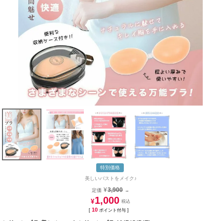
特別価格
美しいバストをメイク♪
¥
3,900
定価
→
1,000
¥
10
[
ポイント付与 ]