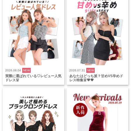
2026.08.04
NEW
2026.07.31
NEW
実際に選ばれている♡レビュー人気
あなたはどっち派？甘めVS辛めド
ドレス👗
レス特集👗💖🖤