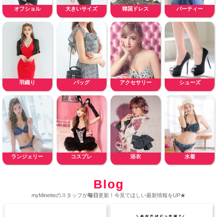
オフショル
大きいサイズ
韓国ドレス
パーティー
羽織り
バッグ
アクセサリー
シューズ
ランジェリー
コスプレ
浴衣
水着
Blog
myMinetteのスタッフが
毎日
更新！今見てほしい最新情報をUP★