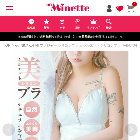
ペー
0
ジト
ップ
へ
SALE
新作
検索
水着
浴衣
ランキング
5,000円以上で
送料無料
/15時までの注文で
当日発送
(※土日祝は12時まで)
TOP
キャバ嬢さん小物
ブラジャー
シリコンブラ 美シルエットシリコンブラ (A/B/C/D/E)