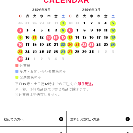
CALENDAR
2026年8月
2026年9月
日
月
火
水
木
金
土
日
月
火
水
木
金
土
26
27
28
29
30
31
1
30
31
1
2
3
4
5
2
3
4
5
6
7
8
6
7
8
9
10
11
12
9
10
11
12
13
14
15
13
14
15
16
17
18
19
16
17
18
19
20
21
22
20
21
22
23
24
25
26
23
24
25
26
27
28
29
27
28
29
30
1
2
3
30
31
1
2
3
4
5
■
休業日
■
受注・お問い合わせ業務のみ
■
発送業務のみ
平日15時・土日祝12時までのご注文で 
即日発送。
※一部、予約商品お取り寄せ商品は除きます。

※休業日は発送致しません。

初めての方へ
送料とお支払い方法