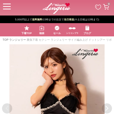
ペー
0
ジト
ップ
へ
5,000円以上で
送料無料
/15時までの注文で
当日発送
(※土日祝は12時まで)
下着TOP
福袋
セール
ブログ
シリコンブラ
TOP
ランジェリー
勝負下着 セクシー ランジェリー サイド編み上げ ドットシアー リボ