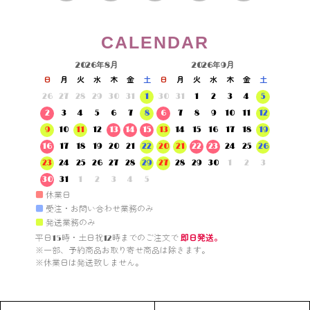
CALENDAR
2026年8月
2026年9月
日
月
火
水
木
金
土
日
月
火
水
木
金
土
26
27
28
29
30
31
1
30
31
1
2
3
4
5
2
3
4
5
6
7
8
6
7
8
9
10
11
12
9
10
11
12
13
14
15
13
14
15
16
17
18
19
16
17
18
19
20
21
22
20
21
22
23
24
25
26
23
24
25
26
27
28
29
27
28
29
30
1
2
3
30
31
1
2
3
4
5
■
休業日
■
受注・お問い合わせ業務のみ
■
発送業務のみ
平日15時・土日祝12時までのご注文で 
即日発送。
※一部、予約商品お取り寄せ商品は除きます。

※休業日は発送致しません。
