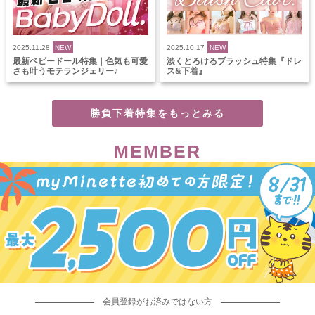
2025.11.28
NEW
2025.10.17
NEW
最新ベビードール特集｜色気も可愛
淡くとろけるブラッシュ特集『ドレ
さも叶うモテランジェリー♪
ス&下着』
勝負下着特集をもっとみる
MEMBER
会員登録がお済みではない方