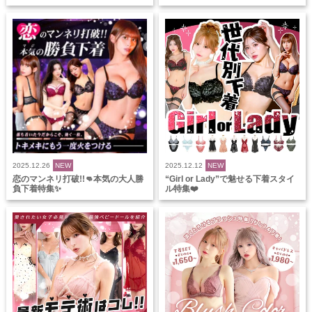
2025.12.26
NEW
2025.12.12
NEW
恋のマンネリ打破!!👊本気の大人勝
“Girl or Lady”で魅せる下着スタイ
負下着特集✨
ル特集❤️