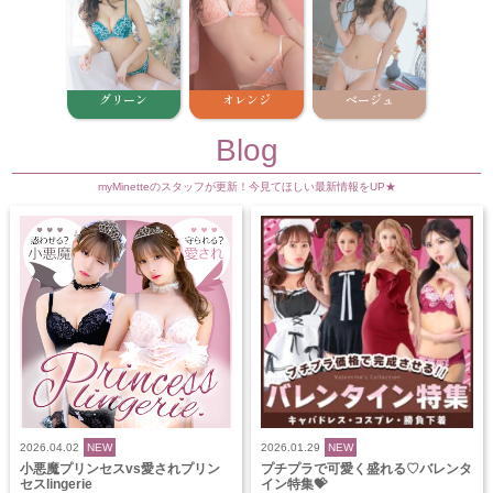
グリーン
オレンジ
ベージュ
Blog
myMinetteのスタッフが更新！今見てほしい最新情報をUP★
2026.04.02
NEW
2026.01.29
NEW
小悪魔プリンセスvs愛されプリン
プチプラで可愛く盛れる♡バレンタ
セスlingerie
イン特集💝