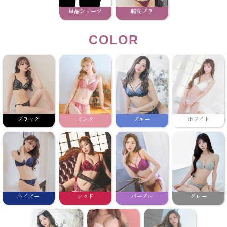
単品ショーツ
脇高ブラ
COLOR
ブラック
ピンク
ブルー
ホワイト
ネイビー
レッド
パープル
グレー