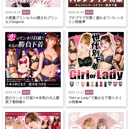
2026.04.02
NEW
2026.01.29
NEW
小悪魔プリンセスvs愛されプリン
プチプラで可愛く盛れる♡バレンタ
セスlingerie
イン特集💝
2025.12.26
NEW
2025.12.12
NEW
恋のマンネリ打破!!👊本気の大人勝
“Girl or Lady”で魅せる下着スタイ
負下着特集✨
ル特集❤️