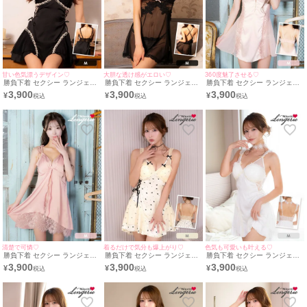
甘い色気漂うデザイン♡
大胆な透け感がエロい♡
360度魅了させる♡
勝負下着 セクシー ランジェリ
勝負下着 セクシー ランジェリ
勝負下着 セクシー ランジェリ
ー サイド編み上げ ドットシア
ー 2点セット フラワーレース
ー サイドシアーレース バック
3,900
3,900
3,900
¥
¥
¥
ー リボン レーステープ ベビー
リボン シアー ランジェリー T
シャン サテン ベビードール
ドール
バックショーツ ベビードール
清楚で可憐♡
着るだけで気分も爆上がり♡
色気も可愛いも叶える♡
勝負下着 セクシー ランジェリ
勝負下着 セクシー ランジェリ
勝負下着 セクシー ランジェリ
ー ショルダーリボン シアーレ
ー ハートモチーフ ドット サイ
ー サイドレースアップ ドット
3,900
3,900
3,900
¥
¥
¥
ース サテン ベビードール
ドレースアップ チュール フリ
シアー レース フリル リボン
ル リボン ベビードール
ベビードール