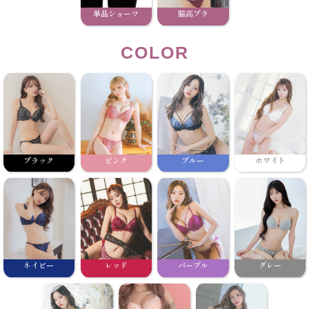
単品ショーツ
脇高ブラ
COLOR
ブラック
ピンク
ブルー
ホワイト
ネイビー
レッド
パープル
グレー