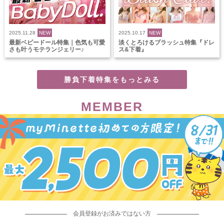
2025.11.28
NEW
2025.10.17
NEW
最新ベビードール特集｜色気も可愛
淡くとろけるブラッシュ特集『ドレ
さも叶うモテランジェリー♪
ス&下着』
勝負下着特集をもっとみる
MEMBER
会員登録がお済みではない方