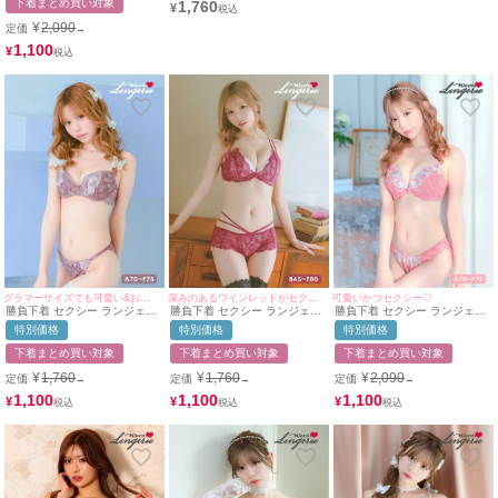
下着まとめ買い対象
1,760
¥
下着 2点セット
¥
2,090
定価
→
1,100
¥
グラマーサイズでも可愛い&お洒落を叶える♪
深みのあるワインレッドがセクシー❤︎
可愛いかつセクシー♡
勝負下着 セクシー ランジェリ
勝負下着 セクシー ランジェリ
勝負下着 セクシー ランジェリ
ー 谷間クロスデザイン ボタニ
ーヌーディーカラー×エレガン
ー ゴージャスフラワーレース
特別価格
特別価格
特別価格
カル 刺繍 レース ワイヤー 脇
トフラワーレースコードカップ
ブラジャー＆ショーツ2点セッ
高 グラマーカップ ブラジャー
ブラジャー＆ダブルラインショ
ト
下着まとめ買い対象
下着まとめ買い対象
下着まとめ買い対象
ショーツ 2点セット
ーツ2点セット
¥
1,760
¥
1,760
¥
2,090
定価
定価
定価
→
→
→
1,100
1,100
1,100
¥
¥
¥