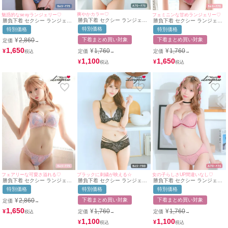
爽やかカラー♡
魅惑的なsexyランジェリー♡
フェミニンな甘めランジェリー♡
勝負下着 セクシー ランジェリ
勝負下着 セクシー ランジェリ
勝負下着 セクシー ランジェリ
ー クラシカル フラワー 刺繍
ー グラデーション 刺繍 ブラッ
ー フラワー刺繍 レース ワイヤ
特別価格
特別価格
特別価格
レース ワイヤーカップ ブラジ
クレース バストクロス 脇高 ワ
ー バイカラー ブラジャー ショ
ャー ショーツ 2点セット
イヤー ブラジャー ショーツ 2
ーツ 2点セット
下着まとめ買い対象
¥
2,860
下着まとめ買い対象
定価
→
点セット
1,650
¥
1,760
¥
1,760
¥
定価
定価
→
→
1,100
1,650
¥
¥
フェアリーな可愛さ溢れる♡
ブラックに刺繍が映える☆
女の子らしさUP間違いなし♡
勝負下着 セクシー ランジェリ
勝負下着 セクシー ランジェリ
勝負下着 セクシー ランジェリ
ー マーブル 刺繍 レース バス
ー ヌーディーフラワーレース
ー オールレースパイピングテ
特別価格
特別価格
特別価格
トクロス ワイヤー ブラジャー
コードデザインカップブラジャ
ープ脇高ブラジャー＆ショーツ
ショーツ 2点セット
ー＆ショーツ2点セット
2点セット
¥
2,860
下着まとめ買い対象
下着まとめ買い対象
定価
→
1,650
¥
1,760
¥
1,760
¥
定価
定価
→
→
1,100
1,100
¥
¥