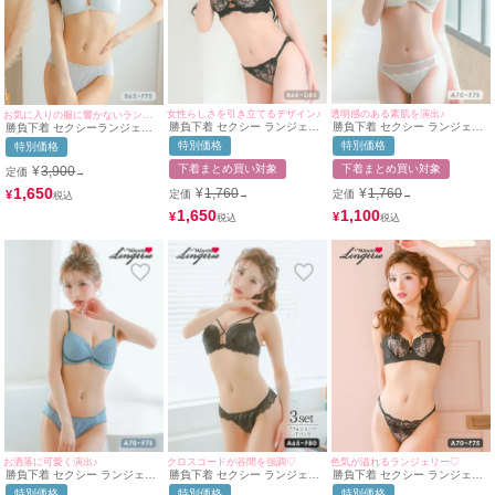
女性らしさを引き立てるデザイン♪
透明感のある素肌を演出♪
お気に入りの服に響かないランジェリー♡
勝負下着 セクシー ランジェリ
勝負下着 セクシー ランジェリ
勝負下着 セクシーランジェリ
ー ヌーディーカラー ブラック
ー シアーチュール エレガント
ー ランジェリー ブラジャー シ
特別価格
特別価格
特別価格
シアーレース フェミニン ワイ
レース 脇高 ワイヤー ホワイト
ョーツ シームレス ワイヤーカ
ヤーカップ ブラジャー ショー
ブラジャー ショーツ 2点セッ
ップ 2点セット
下着まとめ買い対象
下着まとめ買い対象
¥
3,900
定価
→
ツ 2点セット
ト
1,650
¥
1,760
¥
1,760
¥
定価
定価
→
→
1,650
1,100
¥
¥
お洒落に可愛く演出♪
クロスコードが谷間を強調♡
色気が溢れるランジェリー♡
勝負下着 セクシー ランジェリ
勝負下着 セクシー ランジェリ
勝負下着 セクシー ランジェリ
ー 総レース パイピング サテン
ー クロスコード ケミカルレー
ー ヌーディーカラー×シアーフ
特別価格
特別価格
特別価格