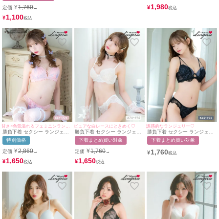
1,980
¥
1,760
¥
定価
→
1,100
¥
甘さ×色気溢れるフェミニンランジェリー♡
ピュアな白レースにときめく♡
誘惑的なランジェリー♡
勝負下着 セクシー ランジェリ
勝負下着 セクシー ランジェリ
勝負下着 セクシー ランジェリ
ー パステル マーブル バストク
ー ヌーディー ノスタルジック
ー アイラッシュレース カット
特別価格
下着まとめ買い対象
下着まとめ買い対象
ロス 脇高 ワイヤー ブラジャー
刺繍 レース ブラック 白 脇高
アウト 脇高 ワイヤー ブルー
Tバックショーツ 2点セット
ブラジャー ショーツ 下着 2点
ブラジャー ショーツ 2点セッ
¥
2,860
¥
1,760
1,760
定価
定価
→
→
¥
セット
ト
1,650
1,650
¥
¥