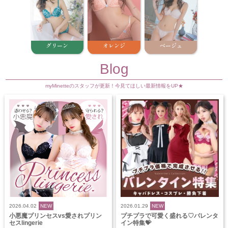
グリーン
オレンジ
ベージュ
Blog
myMinetteのスタッフが更新！今見てほしい最新情報をUP★
2026.04.02
NEW
2026.01.29
NEW
小悪魔プリンセスvs愛されプリン
プチプラで可愛く盛れる♡バレンタ
セスlingerie
イン特集💝