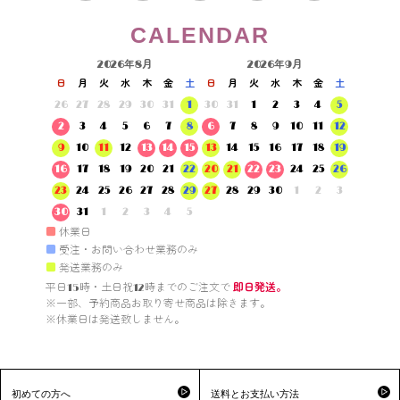
CALENDAR
2026年8月
2026年9月
日
月
火
水
木
金
土
日
月
火
水
木
金
土
26
27
28
29
30
31
1
30
31
1
2
3
4
5
2
3
4
5
6
7
8
6
7
8
9
10
11
12
9
10
11
12
13
14
15
13
14
15
16
17
18
19
16
17
18
19
20
21
22
20
21
22
23
24
25
26
23
24
25
26
27
28
29
27
28
29
30
1
2
3
30
31
1
2
3
4
5
■
休業日
■
受注・お問い合わせ業務のみ
■
発送業務のみ
平日15時・土日祝12時までのご注文で 
即日発送。
※一部、予約商品お取り寄せ商品は除きます。

※休業日は発送致しません。

初めての方へ
送料とお支払い方法