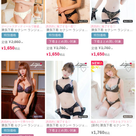
ゴージャスディティールで爆盛れ♡
誘惑的に魅了する一着♡
誘惑的に魅了する♡
勝負下着 セクシー ランジェリ
勝負下着 セクシー ランジェリ
勝負下着 セクシー ランジェリ
ー エレガント フラワーレース
ー ヌーディー フラワー刺繍 レ
ー ヌーディー 刺繍 レース ブ
特別価格
特別価格
特別価格
刺繍 チュールベール フロント
ース 脇高 ワイヤー ブラジャー
ラック 黒 脇高 ブラジャー シ
ホック ワイヤー ブラジャー T
ショーツ 2点セット
ョーツ 2点セット
¥
2,860
下着まとめ買い対象
下着まとめ買い対象
定価
→
バックショーツ 2点セット
1,650
¥
1,760
¥
1,760
¥
定価
定価
→
→
1,650
1,650
¥
¥
誘惑的なカラーで男ウケ◎
誘惑的に魅了する♡
編み上げリボンで甘さをプラス♡
勝負下着 セクシー ランジェリ
勝負下着 セクシー ランジェリ
[新作] 勝負下着 セクシー ラン
ー ゴージャスフラワー 刺繍 レ
ー アップリケ 刺繍 レース ワ
ジェリー サテン ホワイトレー
特別価格
下着まとめ買い対象
1,760
ース ワイヤー ブラジャー ショ
イヤー ブラジャー ショーツ 2
ス リボン ブラック 黒 ソフト
¥
ーツ 2点セット
点セット
ワイヤー ブラジャー ショーツ