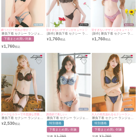
纏うだけで色気が増す♡
甘すぎないデザインがキュート♡
甘すぎないデザインがキュート♡
勝負下着 セクシー ランジェリ
[新作] 勝負下着 セクシー ラン
[新作] 勝負下着 セクシー ラン
ー エレガントローズ シアー ブ
ジェリー フレア レース ブラッ
ジェリー ラメ チュールフリル
1,760
1,760
下着まとめ買い対象
¥
¥
ラックレース ワイヤー ブラジ
ク 黒 モールドカップ ブラジャ
フラワーレース リボン ピンク
ャー ショーツ 2点セット
ー ショーツ 2点セット
ラベンダー ブラジャー ショー
1,760
¥
ツ 2点セット
誘惑的で美しい♪
ダークなカラーで不思議な雰囲気♡
大人の色気溢れるセクシーランジェリー❤︎
勝負下着 セクシー ランジェリ
勝負下着 セクシー ランジェリ
勝負下着 セクシー ランジェリ
ー レースアップ リーフ 刺繍
ー ゴージャスフラワーチュー
ーセクシーサテンカップバスト
2,530
特別価格
特別価格
¥
レース ワイヤー 脇高 ブラジャ
ルカップブラジャー＆ショーツ
ジップブラジャー＆ショーツ2
ー＆ショーツ2点セット
2点セット
点セット
下着まとめ買い対象
下着まとめ買い対象
¥
1,760
¥
1,760
定価
定価
→
→