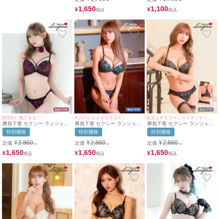
1,650
1,100
¥
¥
誘惑的に魅了する♡
大人のエロさを引き出す♪
高見えするゴージャスディティール♡
勝負下着 セクシー ランジェリ
勝負下着 セクシー ランジェリ
勝負下着 セクシー ランジェリ
ー グラデーション 刺繍 ブラッ
ー グラデーション ゴージャス
ー エレガントレース チュール
特別価格
特別価格
特別価格
クレース クロスコード 脇高 ワ
エレガント 刺繍 クロスコード
レイヤード フロントホック ワ
イヤー ブラジャー ショーツ 2
脇高 ワイヤー ブラジャー Tバ
イヤー ブラジャー ショーツ 2
¥
2,860
¥
2,860
¥
2,860
定価
定価
定価
→
→
→
点セット
ックショーツ 2点セット
点セット
1,650
1,650
1,650
¥
¥
¥