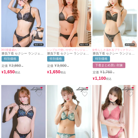
360度爆盛れ♡
シンプルで使いやすいランジェリー♡
女性らしさ溢れるブラックランジェリー♡
勝負下着 セクシー ランジェリ
勝負下着 セクシー ランジェリ
勝負下着 セクシー ランジェリ
ー エレガントレース チュール
ー ブラジャー ショーツ シンプ
ー フラワーレースチュールベ
特別価格
特別価格
特別価格
ベール フロントホック ワイヤ
ル シームレス ワイヤーカップ
ールバックルブラジャー＆ショ
ー ブラジャー Tバックショー
2点セット
ーツ2点セット
¥
2,860
¥
3,900
下着まとめ買い対象
定価
定価
→
→
ツ 2点セット
1,650
1,650
¥
1,760
¥
¥
定価
→
1,100
¥