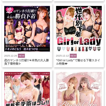
2025.12.26
NEW
2025.12.12
NEW
恋のマンネリ打破!!👊本気の大人勝
“Girl or Lady”で魅せる下着スタイ
負下着特集✨
ル特集❤️