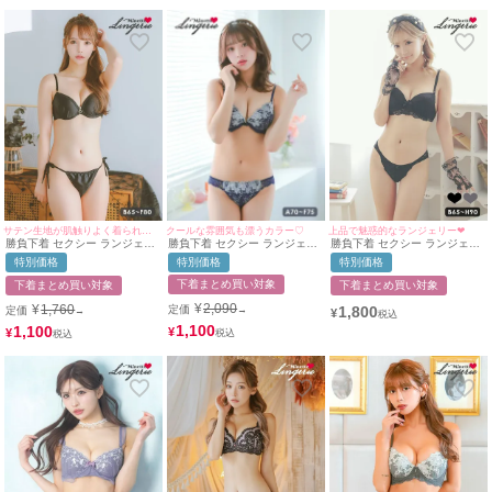
クールな雰囲気も漂うカラー♡
サテン生地が肌触りよく着られる☆
上品で魅惑的なランジェリー❤︎
勝負下着 セクシー ランジェリ
勝負下着 セクシー ランジェリ
勝負下着 セクシー ランジェリ
ー フラワーレース ワイヤー ネ
ーハートジップサテンカップブ
ー ガーリーシンプルフラワー
特別価格
特別価格
特別価格
イビ ビジューチャーム ブラジ
ラジャー＆ショーツ2点セット
レースブラジャー＆ショーツ2
ャー＆ショーツ2点セット
点セット
下着まとめ買い対象
下着まとめ買い対象
下着まとめ買い対象
¥
2,090
¥
1,760
1,800
定価
定価
→
→
¥
1,100
1,100
¥
¥