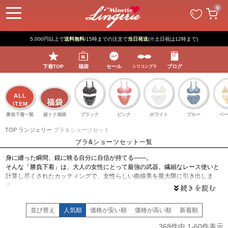
ペー
0
ジト
ップ
へ
5,000円以上で
送料無料
/15時までの注文で
当日発送
(※土日祝は12時まで)
下着TOP
福袋
セール
ブログ
シリコンブラ
ALL
福袋
ITEM
勝負下着一覧
超トク福袋
ブラック
ピンク
ホワイト
ブルー
ベ
TOP
ランジェリー
ブラ＆ショーツセット
ブラ&ショーツセット一覧
身に纏った瞬間、鏡に映る自分に自信が持てる——。
そんな「勝負下着」は、大人の女性にとって最強の武器。繊細なレース使いと
計算し尽くされたカッティングで、女性らしい曲線美を最大限に引き出しま
す。
贅沢なディテールが紡ぐ、圧倒的なヒロイン感
並び替え
人気順
価格が安い順
価格が高い順
新着順
胸元を飾る華やかな刺繍は、お肌を明るく綺麗に見せてくれるだけでなく、顔
368
件中
1
-
60
件表示
回りまで華やかな印象に。 贅沢なボリュームのパッドが理想のふっくらバスト