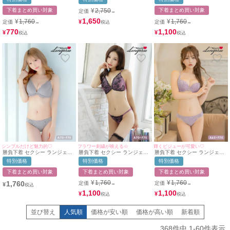
テープ 脇高 ブラジャー ショー
ス ワイヤー ブラック ブラジャ
ラワーレースブラジャー＆ショ
ツ 2点セット
ー ショーツ Tバック 3点セット
ーツ2点セット
下着まとめ買い対象
¥
2,750
下着まとめ買い対象
定価
→
1,650
¥
1,760
¥
1,760
¥
定価
定価
→
→
770
1,100
¥
¥
シンプルだけど魅力的♡
フラワー刺繍が映える☆
輝くビジューが可愛い♡
勝負下着 セクシー ランジェリ
勝負下着 セクシー ランジェリ
勝負下着 セクシー ランジェリ
ー フラワーゴージャスレース
ーフラワー刺繍レース脇高カッ
ーエレガントレース脇高フルカ
特別価格
特別価格
特別価格
チュール脇高カップブラジャー
プブラジャー＆ショーツ2点セ
ップブラジャー＆ショーツ2点
＆ショーツ2点セット
ット
セット
下着まとめ買い対象
下着まとめ買い対象
下着まとめ買い対象
¥
1,760
¥
1,760
1,760
定価
定価
→
→
¥
1,100
1,100
¥
¥
並び替え
人気順
価格が安い順
価格が高い順
新着順
368
件中
1
-
60
件表示