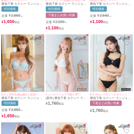
爆盛れランジェリー♡
レッドフラワー刺繍が目を惹く❤︎
誘惑的な胸元にメイク♡
勝負下着 セクシー ランジェリ
勝負下着 セクシー ランジェリ
勝負下着 セクシー ランジェリ
ー クラシカルレース チュール
ー レッドフラワー刺繍デザイ
ー リリー 刺繍 レース コード
特別価格
特別価格
特別価格
ベール フロントホック ワイヤ
ンブラ＆紐ショーツ2点セット
ワイヤー ブラジャー ショーツ
ー ブラジャー ショーツ 2点セ
Tバック 3点セット
¥
2,860
下着まとめ買い対象
¥
2,640
定価
定価
→
→
ット
1,650
1,100
¥
2,090
¥
¥
定価
→
1,100
¥
甘さと色気を兼ね備えた欲張りランジェリー♡
チュールフリルで可愛さUP♡
甘すぎないデザインがポイントのランジェリー♡
勝負下着 セクシー ランジェリ
[新作] 勝負下着 セクシー ラン
勝負下着 セクシー ランジェリ
ー マーブル 刺繍 レース バス
ジェリー リング付き レース ピ
ー レース リボン ワンカラー
1,760
特別価格
下着まとめ買い対象
¥
トコード ワイヤー ブラジャー
ュア ホワイト 白 脇高 ブラジ
ブラジャー ショーツ 2点セッ
ショーツ 2点セット
ャー ショーツ 2点セット
ト
¥
2,860
1,760
定価
→
¥
1,650
¥