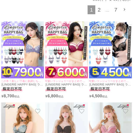
をメイクし、谷間を美しくキープしてくれるから、どんなお洋服の下でもシル
1
2
7
エットは完璧◎
…
「可愛い」と「セクシー」の絶妙なバランス
バックスタイルまでこだわったデザインは、360度どこから見られても隙のな
い美しさ。 透け感のあるレースのショーツは、脚を長く、お尻をキュッと上向
きに見せてくれる視覚効果もバッチリ♪ 「いつもよりちょっと大胆に、でも上
品に」。そんなわがままな願いを叶えてくれる、まさに極上のセットアップで
す。
この冬！新しい下着に新調しちゃおう♪
可愛いランジェリーがまとめてGETできる♪
可愛いランジェリーがまとめてGETできる♪
[LINGERIE HAPPY BAG] ラン
[LINGERIE HAPPY BAG] ラン
[LINGERIE HAPPY BAG] ラン
ジェリー10点セット(ブラジャ
ジェリー7点セット(ブラジャー
ジェリー5点セット(ブラジャー
ー＆ショーツ10点セット)
＆ショーツ7点セット)
＆ショーツ5点セット)
8,700
6,800
4,500
¥
¥
¥