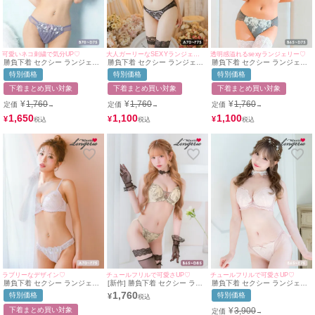
可愛いネコ刺繍で気分UP♡
大人ガーリーなSEXYランジェリー♥
透明感溢れるsexyランジェリー♡
勝負下着 セクシー ランジェリ
勝負下着 セクシー ランジェリ
勝負下着 セクシー ランジェリ
ー キャット 刺繍 フェミニン
ー スカラップリーフ刺繍レー
ー フラワー 刺繍 レース ビジ
特別価格
特別価格
特別価格
チュール フリル リボン ワイヤ
スソフトワイヤーブラ＆シアー
ューチャーム ワイヤー ブラジ
ー ブラジャー ショーツ 2点セ
ショーツ2点セット
ャー ショーツ 2点セット
下着まとめ買い対象
下着まとめ買い対象
下着まとめ買い対象
ット
¥
1,760
¥
1,760
¥
1,760
定価
定価
定価
→
→
→
1,650
1,100
1,100
¥
¥
¥
ラブリーなデザイン♡
チュールフリルで可愛さUP♡
チュールフリルで可愛さUP♡
勝負下着 セクシー ランジェリ
[新作] 勝負下着 セクシー ラン
勝負下着 セクシー ランジェリ
ー ビジューチャーム付きラブ
ジェリー アンティーク 花柄 刺
ー 小花 刺繍 チュールフリル
1,760
特別価格
特別価格
¥
リー刺繍レースカップブラジャ
繍 フロントレースアップ アイ
ブラジャー ショーツ 下着 2点
ー＆ショーツ2点セット
ボリー 脇高 ブラジャー ショー
セット
下着まとめ買い対象
¥
3,900
定価
→
ツ ランジェリー 2点セット