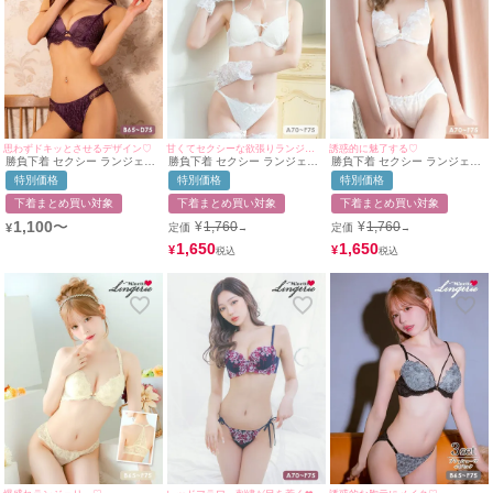
思わずドキッとさせるデザイン♡
甘くてセクシーな欲張りランジェリー♡
誘惑的に魅了する♡
勝負下着 セクシー ランジェリ
勝負下着 セクシー ランジェリ
勝負下着 セクシー ランジェリ
ー アイラッシュレース レイヤ
ー レース リボン ブラジャー
ー ヌーディー フラワー レース
特別価格
特別価格
特別価格
ード フロントカットアウト 脇
ショーツ 下着 2点セット
刺繍 白 脇高 ブラジャー ショ
高 ワイヤー ブラジャー ショー
ーツ 2点セット
下着まとめ買い対象
下着まとめ買い対象
下着まとめ買い対象
ツ 2点セット
1,100
〜
¥
1,760
¥
1,760
¥
定価
定価
→
→
1,650
1,650
¥
¥