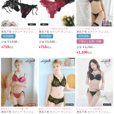
深いカラーで魅惑の色気を醸し出す❤︎
深いカラーで魅惑の色気を醸し出す❤︎
フラワー刺繍が映える☆
勝負下着 セクシー ランジェリ
勝負下着 セクシー ランジェリ
勝負下着 セクシー ランジェリ
ーフラワーレース紐Tバックシ
ーコードデザインフラワー総レ
ーフラワー刺繍レース脇高カッ
特別価格
特別価格
特別価格
ョーツ単品
ースTバックショーツ単品
プブラジャー＆ショーツ2点セ
ット
¥
1,530
¥
1,530
下着まとめ買い対象
定価
定価
→
→
715
715
¥
1,760
¥
¥
定価
→
1,100
¥
魅惑的なカラーが可愛い❤︎
魅惑のブラックカラーで色気漂う❤︎
マカロニコードで魅惑的に♡
勝負下着 セクシー ランジェリ
勝負下着 セクシー ランジェリ
勝負下着 セクシー ランジェリ