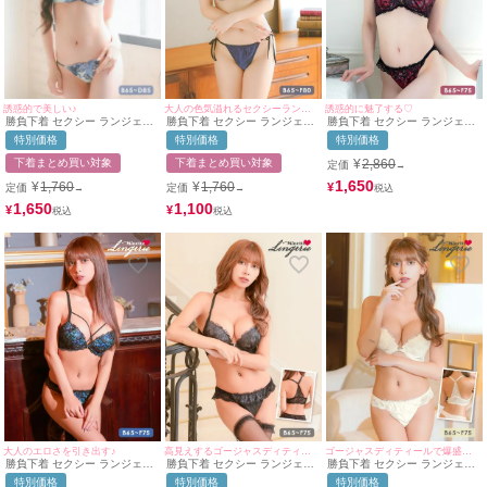
誘惑的で美しい♪
大人の色気溢れるセクシーランジェリー❤︎
誘惑的に魅了する♡
勝負下着 セクシー ランジェリ
勝負下着 セクシー ランジェリ
勝負下着 セクシー ランジェリ
ー レースアップ リーフ 刺繍
ーセクシーサテンカップバスト
ー グラデーション 刺繍 ブラッ
特別価格
特別価格
特別価格
レース ワイヤー 脇高 ブラジャ
ジップブラジャー＆ショーツ2
クレース クロスコード 脇高 ワ
ー＆ショーツ2点セット
点セット
イヤー ブラジャー ショーツ 2
下着まとめ買い対象
下着まとめ買い対象
¥
2,860
定価
→
点セット
1,650
¥
1,760
¥
1,760
¥
定価
定価
→
→
1,650
1,100
¥
¥
大人のエロさを引き出す♪
高見えするゴージャスディティール♡
ゴージャスディティールで爆盛れ♡
勝負下着 セクシー ランジェリ
勝負下着 セクシー ランジェリ
勝負下着 セクシー ランジェリ
ー グラデーション ゴージャス
ー エレガントレース チュール
ー エレガント フラワーレース
特別価格
特別価格
特別価格