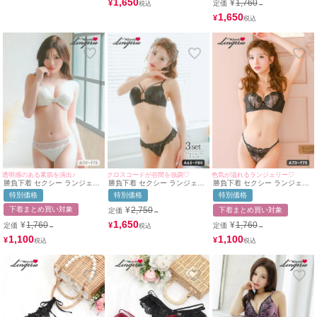
1,650
¥
1,760
¥
定価
→
1,650
¥
透明感のある素肌を演出♪
クロスコードが谷間を強調♡
色気が溢れるランジェリー♡
勝負下着 セクシー ランジェリ
勝負下着 セクシー ランジェリ
勝負下着 セクシー ランジェリ
ー シアーチュール エレガント
ー クロスコード ケミカルレー
ー ヌーディーカラー×シアーフ
特別価格
特別価格
特別価格
レース 脇高 ワイヤー ホワイト
ス ワイヤー ブラック ブラジャ
ラワーレースブラジャー＆ショ
ブラジャー ショーツ 2点セッ
ー ショーツ Tバック 3点セット
ーツ2点セット
下着まとめ買い対象
¥
2,750
下着まとめ買い対象
定価
→
ト
1,650
¥
1,760
¥
1,760
¥
定価
定価
→
→
1,100
1,100
¥
¥