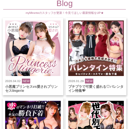
Blog
myMinetteのスタッフが更新！今見てほしい最新情報をUP★
2026.04.02
NEW
2026.01.29
NEW
小悪魔プリンセスvs愛されプリン
プチプラで可愛く盛れる♡バレンタ
セスlingerie
イン特集💝