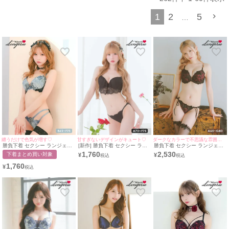
彼をドキッとさせたい特別な夜の
勝負下着
としてはもちろん、自分自身の自信
を高めるランジェリーとしてもおすすめです。♡
1
2
5
…
日常を脱ぎ捨てて、官能的でミステリアスな魅力を纏えるシルエットで、忘れ
られないひとときを。
myMinetteの
セクシーランジェリー
コレクションで、内に秘めた美しさを解放
してみませんか？♥
纏うだけで色気が増す♡
甘すぎないデザインがキュート♡
ダークなカラーで不思議な雰囲気♡
勝負下着 セクシー ランジェリ
[新作] 勝負下着 セクシー ラン
勝負下着 セクシー ランジェリ
ー エレガントローズ シアー ブ
ジェリー フレア レース ブラッ
ー ゴージャスフラワーチュー
1,760
2,530
下着まとめ買い対象
¥
¥
ラックレース ワイヤー ブラジ
ク 黒 モールドカップ ブラジャ
ルカップブラジャー＆ショーツ
ャー ショーツ 2点セット
ー ショーツ 2点セット
2点セット
1,760
¥