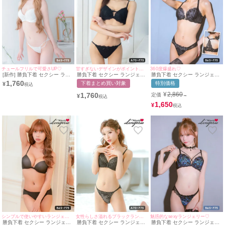
チュールフリルで可愛さUP♡
甘すぎないデザインがポイントのランジェリー♡
360度爆盛れ♡
[新作] 勝負下着 セクシー ラン
勝負下着 セクシー ランジェリ
勝負下着 セクシー ランジェリ
ジェリー リング付き レース ピ
ー レース リボン ワンカラー
ー エレガントレース チュール
1,760
下着まとめ買い対象
特別価格
¥
ュア ホワイト 白 脇高 ブラジ
ブラジャー ショーツ 2点セッ
ベール フロントホック ワイヤ
ャー ショーツ 2点セット
ト
ー ブラジャー Tバックショー
¥
2,860
1,760
定価
→
¥
ツ 2点セット
1,650
¥
シンプルで使いやすいランジェリー♡
女性らしさ溢れるブラックランジェリー♡
魅惑的なsexyランジェリー♡
勝負下着 セクシー ランジェリ
勝負下着 セクシー ランジェリ
勝負下着 セクシー ランジェリ