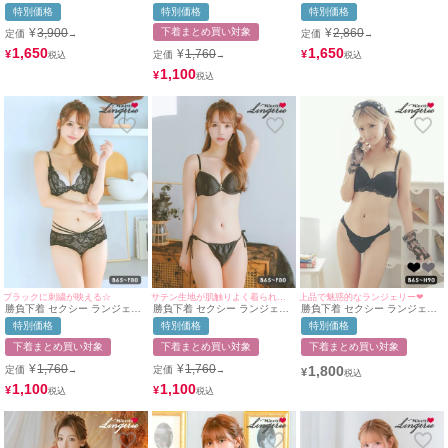
ー ブラジャー ショーツ シンプ
ー フラワーレースチュールベ
ー グラデーション 刺繍 ブラッ
特別価格
特別価格
特別価格
ル シームレス ワイヤーカップ
ールバックルブラジャー＆ショ
クレース バストクロス 脇高 ワ
2点セット
ーツ2点セット
イヤー ブラジャー ショーツ 2
¥
3,900
下着まとめ買い対象
¥
2,860
定価
定価
→
→
点セット
1,650
1,650
¥
1,760
¥
¥
定価
→
1,100
¥
ブラックに刺繍が映える☆
サテン生地が肌触りよく着られる☆
上品で魅惑的なランジェリー❤︎
勝負下着 セクシー ランジェリ
勝負下着 セクシー ランジェリ
勝負下着 セクシー ランジェリ
ー ヌーディーフラワーレース
ーハートジップサテンカップブ
ー ガーリーシンプルフラワー
特別価格
特別価格
特別価格
コードデザインカップブラジャ
ラジャー＆ショーツ2点セット
レースブラジャー＆ショーツ2
ー＆ショーツ2点セット
点セット
下着まとめ買い対象
下着まとめ買い対象
下着まとめ買い対象
¥
1,760
¥
1,760
1,800
定価
定価
→
→
¥
1,100
1,100
¥
¥