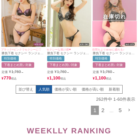
在庫切れ
ブラック×ピンクでセクシーに♡
セクシーな透け感❤︎
谷間をよりsexyに盛れる♪
勝負下着 セクシー ランジェリ
勝負下着 セクシー ランジェリ
勝負下着 セクシー ランジェリ
ー_ フロントパーツフラワー刺
ーフラワー刺繍チュール脇高カ
ー エレガントレース クロスコ
特別価格
特別価格
特別価格
繍レースデザインブラ＆ショー
ップブラジャー＆ショーツ2点
ード ビジューチャーム ワイヤ
ツ2点セット
セット
ーカップ ブラジャー ショーツ
下着まとめ買い対象
下着まとめ買い対象
下着まとめ買い対象
2点セット
¥
1,760
¥
1,760
¥
1,760
定価
定価
定価
→
→
→
770
1,100
1,100
¥
¥
¥
並び替え
人気順
価格が安い順
価格が高い順
新着順
262
件中
1
-
60
件表示
1
2
5
…
WEEKLLY RANKING