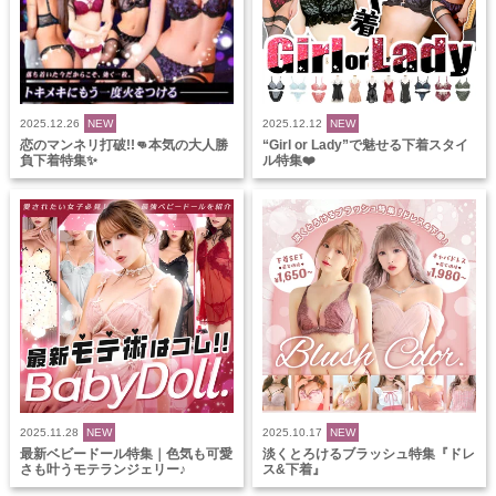
2025.12.26
NEW
2025.12.12
NEW
恋のマンネリ打破!!👊本気の大人勝
“Girl or Lady”で魅せる下着スタイ
負下着特集✨
ル特集❤️
2025.11.28
NEW
2025.10.17
NEW
最新ベビードール特集｜色気も可愛
淡くとろけるブラッシュ特集『ドレ
さも叶うモテランジェリー♪
ス&下着』