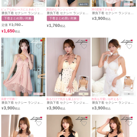
ピュアな白レースにときめく♡
誘惑的なランジェリー♡
360度魅了させる♡
勝負下着 セクシー ランジェリ
勝負下着 セクシー ランジェリ
勝負下着 セクシー ランジェリ
ー ヌーディー ノスタルジック
ー アイラッシュレース カット
ー サイドシアーレース バック
3,900
下着まとめ買い対象
下着まとめ買い対象
¥
刺繍 レース ブラック 白 脇高
アウト 脇高 ワイヤー ブルー
シャン サテン ベビードール
ブラジャー ショーツ 下着 2点
ブラジャー ショーツ 2点セッ
¥
1,760
1,760
定価
→
¥
セット
ト
1,650
¥
清楚で可憐♡
着るだけで気分も爆上がり♡
色気も可愛いも叶える♡
勝負下着 セクシー ランジェリ
勝負下着 セクシー ランジェリ
勝負下着 セクシー ランジェリ
ー ショルダーリボン シアーレ
ー ハートモチーフ ドット サイ
ー サイドレースアップ ドット
3,900
3,900
3,900
¥
¥
¥
ース サテン ベビードール
ドレースアップ チュール フリ
シアー レース フリル リボン
ル リボン ベビードール
ベビードール