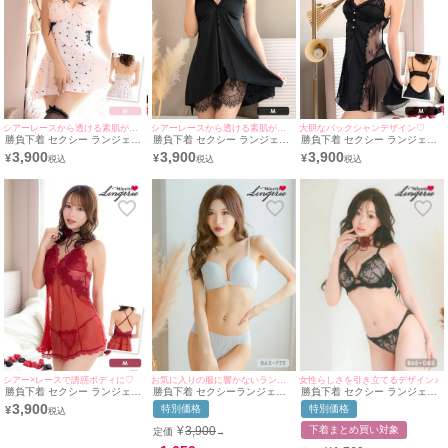
シアーレースから透ける素肌がセクシー♡
シアーレースから透ける素肌がセクシー♡
大胆なバックシャンデザイン♡
勝負下着 セクシー ランジェリ
勝負下着 セクシー ランジェリ
勝負下着 セクシー ランジェリ
ー ショルダーリボン シアーレ
ー ショルダーリボン シアーレ
ー サイドシアーレース バック
3,900
3,900
3,900
¥
¥
¥
ース レイヤード サテン ベビー
ース レイヤード サテン ベビー
シャン ベビードール
ドール
ドール
女性らしさを引き立てるデザイン♪
シアー×レースで誘惑ボディに♡
お気に入りの服に響かないランジェリー♡
勝負下着 セクシー ランジェリ
勝負下着 セクシー ランジェリ
勝負下着 セクシーランジェリ
ー ヌーディーカラー ブラック
ー シアーレース ベビードール
ー ランジェリー ブラジャー シ
3,900
特別価格
特別価格
¥
シアーレース フェミニン ワイ
Tバックショーツ 2点セット
ョーツ シームレス ワイヤーカ
ヤーカップ ブラジャー ショー
ップ 2点セット
下着まとめ買い対象
¥
3,900
定価
→
ツ 2点セット