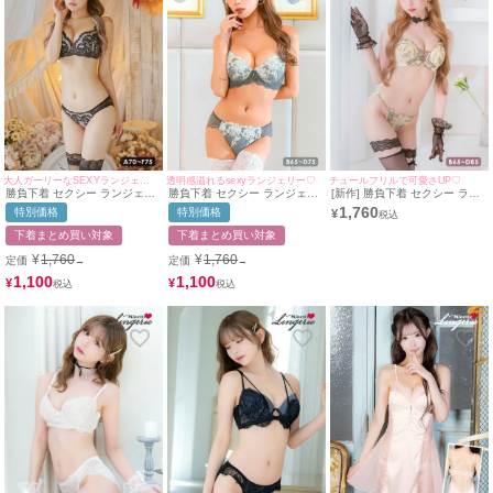
大人ガーリーなSEXYランジェリー♥
透明感溢れるsexyランジェリー♡
チュールフリルで可愛さUP♡
勝負下着 セクシー ランジェリ
勝負下着 セクシー ランジェリ
[新作] 勝負下着 セクシー ラン
ー スカラップリーフ刺繍レー
ー フラワー 刺繍 レース ビジ
ジェリー アンティーク 花柄 刺
1,760
特別価格
特別価格
¥
スソフトワイヤーブラ＆シアー
ューチャーム ワイヤー ブラジ
繍 フロントレースアップ アイ
ショーツ2点セット
ャー ショーツ 2点セット
ボリー 脇高 ブラジャー ショー
下着まとめ買い対象
下着まとめ買い対象
ツ ランジェリー 2点セット
¥
1,760
¥
1,760
定価
定価
→
→
1,100
1,100
¥
¥