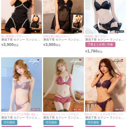
甘い色気漂うデザイン♡
大胆な透け感がエロい♡
誘惑的に魅了する♡
勝負下着 セクシー ランジェリ
勝負下着 セクシー ランジェリ
勝負下着 セクシー ランジェリ
ー サイド編み上げ ドットシア
ー 2点セット フラワーレース
ー アップリケ 刺繍 レース ワ
3,900
3,900
下着まとめ買い対象
¥
¥
ー リボン レーステープ ベビー
リボン シアー ランジェリー T
イヤー ブラジャー ショーツ 2
ドール
バックショーツ ベビードール
点セット
1,760
¥
グラマーサイズでも可愛い&お洒落を叶える♪
深みのあるワインレッドがセクシー❤︎
思わずドキッとさせるデザイン♡
勝負下着 セクシー ランジェリ
勝負下着 セクシー ランジェリ
勝負下着 セクシー ランジェリ
ー 谷間クロスデザイン ボタニ
ーヌーディーカラー×エレガン
ー アイラッシュレース レイヤ
特別価格
特別価格
特別価格
カル 刺繍 レース ワイヤー 脇
トフラワーレースコードカップ
ード フロントカットアウト 脇
高 グラマーカップ ブラジャー
ブラジャー＆ダブルラインショ
高 ワイヤー ブラジャー ショー