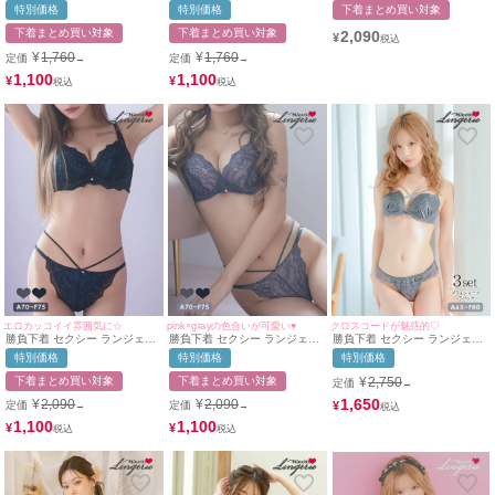
ー サテンカップセクシーバス
ー ゴージャスヌーディーブラ
ー マカロニコード刺繍レース
特別価格
特別価格
下着まとめ買い対象
トジップブラジャー＆ショーツ
ックレースカップブラジャー＆
デザインブラ＆紐ショーツ2点
2点セット
ショーツ2点セット
セット
下着まとめ買い対象
下着まとめ買い対象
2,090
¥
¥
1,760
¥
1,760
定価
定価
→
→
1,100
1,100
¥
¥
エロカッコイイ雰囲気に☆
pink×grayの色合いが可愛い♥
クロスコードが魅惑的♡
勝負下着 セクシー ランジェリ
勝負下着 セクシー ランジェリ
勝負下着 セクシー ランジェリ
ー ブラックレース×ブルー脇高
ー ラインデザインフラワース
ー クロスコードケミカルレー
特別価格
特別価格
特別価格
ブラジャー＆ラインショーツ2
カラップレース脇高ブラジャー
スブラジャー＆ショーツ3点セ
点セット
＆ショーツ2点セット
ット
下着まとめ買い対象
下着まとめ買い対象
¥
2,750
定価
→
1,650
¥
2,090
¥
2,090
¥
定価
定価
→
→
1,100
1,100
¥
¥