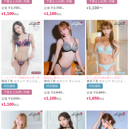
下着まとめ買い対象
下着まとめ買い対象
下着まとめ買い対象
ショーツ 2点セット
ーツ2点セット
ツ 2点セット
1,100
〜
¥
1,760
¥
1,760
定価
定価
¥
→
→
1,100
1,100
¥
¥
レッドフラワー刺繍が目を惹く❤︎
誘惑的な胸元にメイク♡
甘さと色気を兼ね備えた欲張りランジェリー♡
勝負下着 セクシー ランジェリ
勝負下着 セクシー ランジェリ
勝負下着 セクシー ランジェリ
ー レッドフラワー刺繍デザイ
ー リリー 刺繍 レース コード
ー マーブル 刺繍 レース バス
特別価格
特別価格
特別価格
ンブラ＆紐ショーツ2点セット
ワイヤー ブラジャー ショーツ
トコード ワイヤー ブラジャー
Tバック 3点セット
ショーツ 2点セット
下着まとめ買い対象
¥
2,640
¥
2,860
定価
定価
→
→
1,100
1,650
¥
2,090
¥
¥
定価
→
1,100
¥