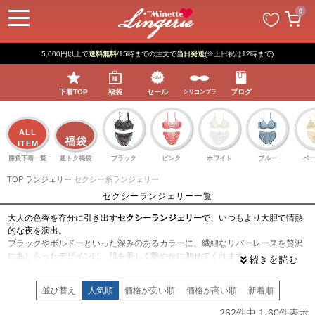
ペー
0
ジト
ップ
へ
5,000円以上で
送料無料
/15時までの注文で
当日発送
(※土日祝は12時まで)
下着TOP
福袋
セール
ブログ
シリコンブラ
ALL
福袋
ITEM
勝負下着一覧
超トク福袋
ブラック
ピンク
ホワイト
ブルー
ベ
TOP
ランジェリー
セクシー系ランジェリー
セクシーランジェリー一覧
大人の色香を存分に引き出す
セクシーランジェリー
で、いつもより大胆で情熱
的な夜を演出。
ブラックやボルドーといった深みのあるカラーに、繊細なリバーレースを贅沢
にあしらったデザインは、肌を美しく艶やかに魅せてくれます。♪
計算されたカッティングや、大胆なバックデザイン、肌が覗くシアーな素材感
が、女性らしいボディラインをアーティスティックに強調。◎
並び替え
人気順
価格が安い順
価格が高い順
新着順
ただ露出するだけでなく、気品を感じさせるディテールにこだわっているか
ら、凛とした美しさと色気が同居する仕上がりに！！。
262
件中
1
-
60
件表示