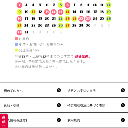
2
3
4
5
6
7
8
6
7
8
9
10
11
12
9
10
11
12
13
14
15
13
14
15
16
17
18
19
16
17
18
19
20
21
22
20
21
22
23
24
25
26
23
24
25
26
27
28
29
27
28
29
30
1
2
3
30
31
1
2
3
4
5
■
休業日
■
受注・お問い合わせ業務のみ
■
発送業務のみ
平日15時・土日祝12時までのご注文で 
即日発送。
※一部、予約商品お取り寄せ商品は除きます。

※休業日は発送致しません。

初めての方へ
送料とお支払い方法
返品・交換
特定商取引法に基づく表記
商
個人情報保護方針
利用規約
品
一