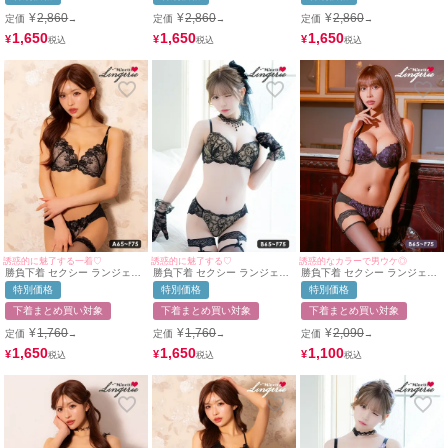
エレガント 刺繍 クロスコード
レイヤード フロントホック ワ
刺繍 チュールベール フロント
脇高 ワイヤー ブラジャー Tバ
イヤー ブラジャー ショーツ 2
ホック ワイヤー ブラジャー T
¥
2,860
¥
2,860
¥
2,860
定価
定価
定価
→
→
→
ックショーツ 2点セット
点セット
バックショーツ 2点セット
1,650
1,650
1,650
¥
¥
¥
誘惑的に魅了する一着♡
誘惑的に魅了する♡
誘惑的なカラーで男ウケ◎
勝負下着 セクシー ランジェリ
勝負下着 セクシー ランジェリ
勝負下着 セクシー ランジェリ
ー ヌーディー フラワー刺繍 レ
ー ヌーディー 刺繍 レース ブ
ー ゴージャスフラワー 刺繍 レ
特別価格
特別価格
特別価格
ース 脇高 ワイヤー ブラジャー
ラック 黒 脇高 ブラジャー シ
ース ワイヤー ブラジャー ショ
ショーツ 2点セット
ョーツ 2点セット
ーツ 2点セット
下着まとめ買い対象
下着まとめ買い対象
下着まとめ買い対象
¥
1,760
¥
1,760
¥
2,090
定価
定価
定価
→
→
→
1,650
1,650
1,100
¥
¥
¥