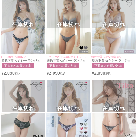
在庫切れ
在庫切れ
在庫切れ
レース使いがsexy♡
ドキっとさせるエレガントレース♡
淡色で柔らかな印象に♡
勝負下着 セクシー ランジェリ
勝負下着 セクシー ランジェリ
勝負下着 セクシー ランジェリ
ー フラワーブラックレースブ
ー レイヤードレースブラジャ
ー シアーフラワーレース三角
下着まとめ買い対象
下着まとめ買い対象
下着まとめ買い対象
ラジャー＆ショーツ2点セット
ー＆ショーツ2点セット
ブラ＆ラインショーツ2点セッ
ト
2,090
2,090
2,090
¥
¥
¥
在庫切れ
在庫切れ
在庫切れ