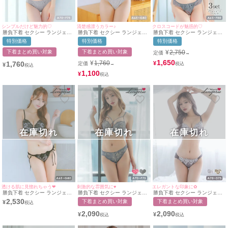
シンプルだけど魅力的♡
清楚感漂うカラー♪
クロスコードが魅惑的♡
勝負下着 セクシー ランジェリ
勝負下着 セクシー ランジェリ
勝負下着 セクシー ランジェリ
ー フラワーゴージャスレース
ースカラップレースチュールヌ
ー クロスコードケミカルレー
特別価格
特別価格
特別価格
チュール脇高カップブラジャー
ーディーカラー脇高カップブラ
スブラジャー＆ショーツ3点セ
＆ショーツ2点セット
ジャー＆ショーツ2点セット
ット
下着まとめ買い対象
下着まとめ買い対象
¥
2,750
定価
→
1,650
¥
1,760
1,760
¥
定価
→
¥
1,100
¥
在庫切れ
在庫切れ
在庫切れ
透ける肌に見惚れちゃう❤︎
刺激的な雰囲気に♥
エレガントな印象に✿
勝負下着 セクシー ランジェリ
勝負下着 セクシー ランジェリ
勝負下着 セクシー ランジェリ
ー チュールフラワー刺繍シア
ー ビジュー付きレースクロス
ー ビジュー付き大柄フラワー
2,530
下着まとめ買い対象
下着まとめ買い対象
¥
ーカップブラジャー＆ショーツ
ラインデザイン3/4カップ脇_ブ
刺繍脇高ブラ＆ショーツ2点セ
2点セット
ラ＆シアーショーツ2点セット
ット
2,090
2,090
¥
¥
(グレー)