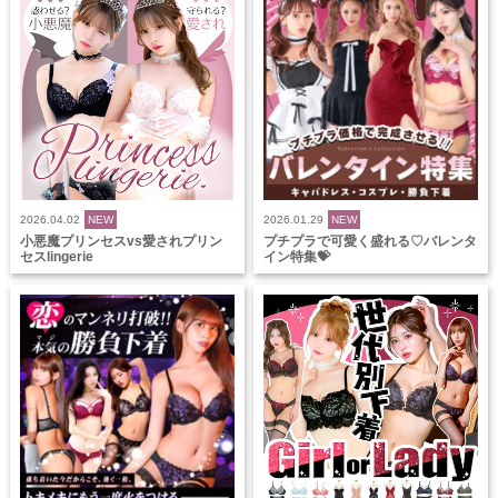
2026.04.02
NEW
2026.01.29
NEW
小悪魔プリンセスvs愛されプリン
プチプラで可愛く盛れる♡バレンタ
セスlingerie
イン特集💝