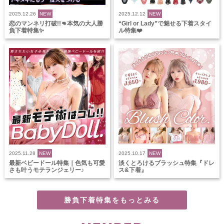
2025.12.26
NEW
2025.12.12
NEW
恋のマンネリ打破!!👊本気の大人勝
“Girl or Lady”で魅せる下着スタイ
負下着特集✨
ル特集❤️
2025.11.28
NEW
2025.10.17
NEW
最新ベビードール特集｜色気も可愛
淡くとろけるブラッシュ特集『ドレ
さも叶うモテランジェリー♪
ス&下着』
勝負下着特集をもっとみる