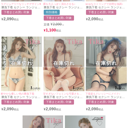
ラグジュアリーなリッチデザイン♥
裸を大人っぽく演出させる♪
sexyなストリングで谷間を強調♪
勝負下着 セクシー ランジェリ
勝負下着 セクシー ランジェリ
勝負下着 セクシー ランジェリ
ー バストカットシアーレース
ー レトロ バラ刺繍リボンカッ
ー フラワー刺繍チャームスト
下着まとめ買い対象
特別価格
下着まとめ買い対象
脇高ブラ＆ショーツ2点セット
プブラ＆ショーツ2点セット
リングブラジャー＆ショーツ2
点セット
下着まとめ買い対象
2,090
2,090
¥
¥
¥
2,090
定価
→
1,100
¥
在庫切れ
在庫切れ
在庫切れ
鮮やかな優しい色の勝負下着
甘すぎないフェミンな可愛さを醸し出す♪
下着姿もドレッシーにメイク♪
勝負下着 セクシー ランジェリ
勝負下着 セクシー ランジェリ
勝負下着 セクシー ランジェリ
ー フラワー刺繍デザインブラ
ー シアーフェミンレースリボ
ー オールフラワー刺繍レース
下着まとめ買い対象
下着まとめ買い対象
下着まとめ買い対象
ジャー＆ショーツ2点セット
ンブラジャー＆ショーツ2点セ
ブラジャー＆ショーツ2点セッ
ット
ト
2,090
2,090
2,090
¥
¥
¥