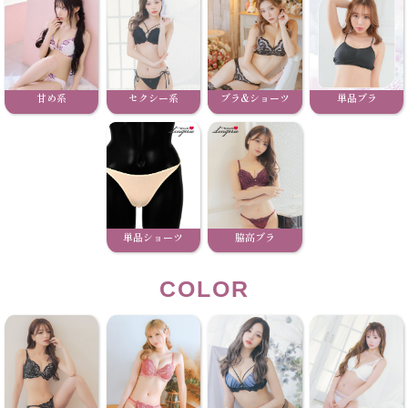
甘め系
セクシー系
ブラ&ショーツ
単品ブラ
単品ショーツ
脇高ブラ
COLOR