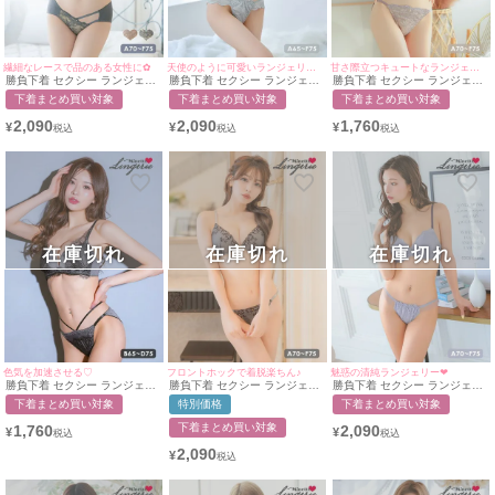
繊細なレースで品のある女性に✿
天使のように可愛いランジェリー❤︎
甘さ際立つキュートなランジェリー♡
勝負下着 セクシー ランジェリ
勝負下着 セクシー ランジェリ
勝負下着 セクシー ランジェリ
ー ヌーディー花柄シアーレー
ー エレガント刺繍フロントホ
ー チュールベールレースカッ
下着まとめ買い対象
下着まとめ買い対象
下着まとめ買い対象
スブラ＆2ラインショーツ2点
ックセクシーバッククロス脇高
プブラジャー＆ショーツ2点セ
セット
カップブラジャー＆ショーツ2
ット
2,090
2,090
1,760
¥
¥
¥
点セット
在庫切れ
在庫切れ
在庫切れ
色気を加速させる♡
フロントホックで着脱楽ちん♪
魅惑の清純ランジェリー❤︎
勝負下着 セクシー ランジェリ
勝負下着 セクシー ランジェリ
勝負下着 セクシー ランジェリ
ー サテン ブラックスカラップ
ーフラワー刺繍フロントホック
ー シアーチュールレース脇高
下着まとめ買い対象
特別価格
下着まとめ買い対象
レース レイヤード ワイヤー ブ
脇高カップブラジャー＆ショー
フルカップブラジャー＆ショー
ラジャー ショーツ 2点セット
ツ2点セット
ツ2点セット
下着まとめ買い対象
1,760
2,090
¥
¥
2,090
¥