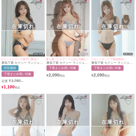
在庫切れ
在庫切れ
在庫切れ
ビビットカラーで派手に飾る☆
落ち着いたカラーで上品な印象に♪
フロントホックで着脱簡単♪
勝負下着 セクシー ランジェリ
勝負下着 セクシー ランジェリ
勝負下着 セクシー ランジェリ
ーフラワー刺繍レース脇高カッ
ー フラワーレース刺繍ブラジ
ーフロントホックレイヤードエ
特別価格
下着まとめ買い対象
下着まとめ買い対象
プブラジャー＆ショーツ2点セ
ャー＆ショーツ2点セット
レガントラッセルレースカップ
ット
ブラジャー＆ショーツ2点セッ
下着まとめ買い対象
2,090
2,090
¥
¥
ト
¥
1,760
定価
→
1,100
¥
在庫切れ
在庫切れ
在庫切れ