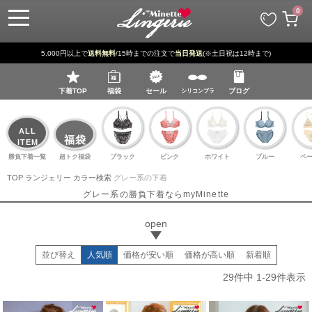
ペー
0
ジト
ップ
へ
5,000円以上で
送料無料
/15時までの注文で
当日発送
(※土日祝は12時まで)
下着TOP
福袋
セール
ブログ
シリコンブラ
ALL
福袋
ITEM
勝負下着一覧
超トク福袋
ブラック
ピンク
ホワイト
ブルー
ベ
TOP
ランジェリー
カラー検索
グレー系の下着
グレー系の勝負下着ならmyMinette
並び替え
人気順
価格が安い順
価格が高い順
新着順
29
件中
1
-
29
件表示