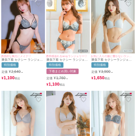
誘惑的な胸元にメイク♡
透明感溢れるsexyランジェリー♡
お気に入りの服に響かないランジェリー♡
勝負下着 セクシー ランジェリ
勝負下着 セクシー ランジェリ
勝負下着 セクシーランジェリ
ー リリー 刺繍 レース コード
ー フラワー 刺繍 レース ビジ
ー ランジェリー ブラジャー シ
特別価格
特別価格
特別価格
ワイヤー ブラジャー ショーツ
ューチャーム ワイヤー ブラジ
ョーツ シームレス ワイヤーカ
Tバック 3点セット
ャー ショーツ 2点セット
ップ 2点セット
¥
2,640
下着まとめ買い対象
¥
3,900
定価
定価
→
→
1,100
1,650
¥
1,760
¥
¥
定価
→
1,100
¥