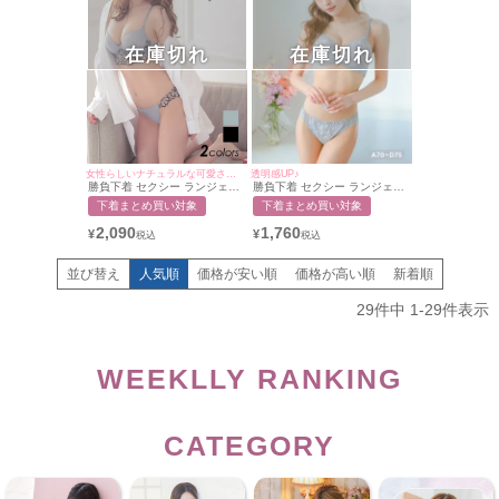
在庫切れ
在庫切れ
透明感UP♪
女性らしいナチュラルな可愛さを演出♪
勝負下着 セクシー ランジェリ
勝負下着 セクシー ランジェリ
ー ホワイトリリー 刺繍 レース
ー アンダーフラワーレースデ
下着まとめ買い対象
下着まとめ買い対象
ビジューチャーム ワイヤー カ
ザインブラジャー＆ショーツ2
ップブラジャー＆ショーツ2点
点セット
1,760
2,090
¥
¥
セット
並び替え
人気順
価格が安い順
価格が高い順
新着順
29
件中
1
-
29
件表示
WEEKLLY RANKING
CATEGORY