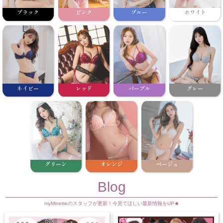
ブラック
ピンク
ブルー
ホワイト
ネイビー
レッド
パープル
グレー
グリーン
オレンジ
ベージュ
Blog
myMinetteのスタッフが更新！今見てほしい最新情報をUP★