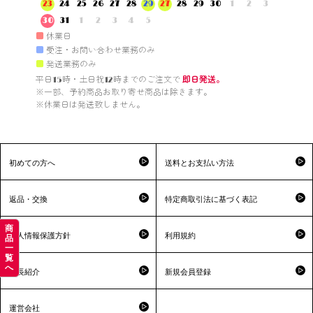
23
24
25
26
27
28
29
27
28
29
30
1
2
3
30
31
1
2
3
4
5
■
休業日
■
受注・お問い合わせ業務のみ
■
発送業務のみ
平日15時・土日祝12時までのご注文で 
即日発送。
※一部、予約商品お取り寄せ商品は除きます。

※休業日は発送致しません。

初めての方へ
送料とお支払い方法
返品・交換
特定商取引法に基づく表記
商
個人情報保護方針
利用規約
品
一
覧
へ
店長紹介
新規会員登録
運営会社