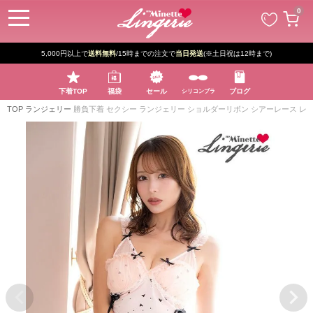
ペー
0
ジト
ップ
へ
5,000円以上で
送料無料
/15時までの注文で
当日発送
(※土日祝は12時まで)
下着TOP
福袋
セール
ブログ
シリコンブラ
TOP
ランジェリー
勝負下着 セクシー ランジェリー ショルダーリボン シアーレース レ