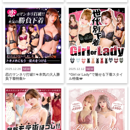
2025.12.26
NEW
2025.12.12
NEW
恋のマンネリ打破!!👊本気の大人勝
“Girl or Lady”で魅せる下着スタイ
負下着特集✨
ル特集❤️