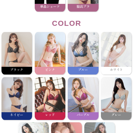
単品ショーツ
脇高ブラ
COLOR
ブラック
ピンク
ブルー
ホワイト
ネイビー
レッド
パープル
グレー