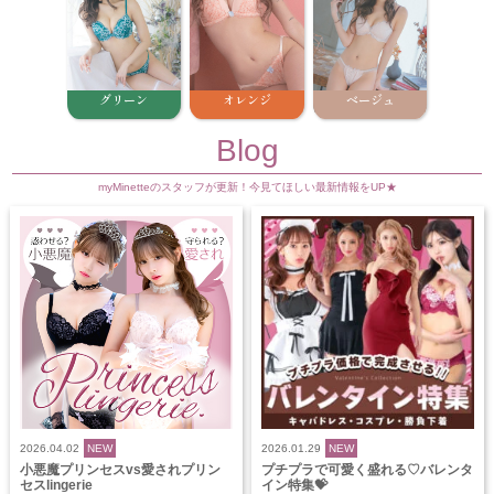
グリーン
オレンジ
ベージュ
Blog
myMinetteのスタッフが更新！今見てほしい最新情報をUP★
2026.04.02
NEW
2026.01.29
NEW
小悪魔プリンセスvs愛されプリン
プチプラで可愛く盛れる♡バレンタ
セスlingerie
イン特集💝