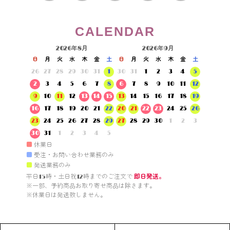
CALENDAR
2026年8月
2026年9月
日
月
火
水
木
金
土
日
月
火
水
木
金
土
26
27
28
29
30
31
1
30
31
1
2
3
4
5
2
3
4
5
6
7
8
6
7
8
9
10
11
12
9
10
11
12
13
14
15
13
14
15
16
17
18
19
16
17
18
19
20
21
22
20
21
22
23
24
25
26
23
24
25
26
27
28
29
27
28
29
30
1
2
3
30
31
1
2
3
4
5
■
休業日
■
受注・お問い合わせ業務のみ
■
発送業務のみ
平日15時・土日祝12時までのご注文で 
即日発送。
※一部、予約商品お取り寄せ商品は除きます。

※休業日は発送致しません。
