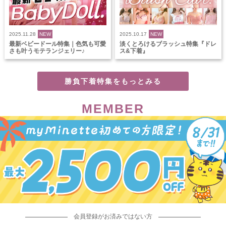
2025.11.28
NEW
2025.10.17
NEW
最新ベビードール特集｜色気も可愛
淡くとろけるブラッシュ特集『ドレ
さも叶うモテランジェリー♪
ス&下着』
勝負下着特集をもっとみる
MEMBER
会員登録がお済みではない方