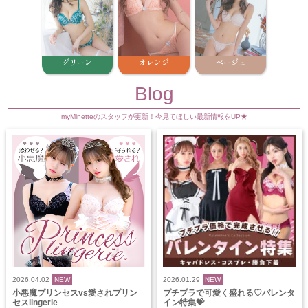
グリーン
オレンジ
ベージュ
Blog
myMinetteのスタッフが更新！今見てほしい最新情報をUP★
2026.04.02
NEW
2026.01.29
NEW
小悪魔プリンセスvs愛されプリン
プチプラで可愛く盛れる♡バレンタ
セスlingerie
イン特集💝