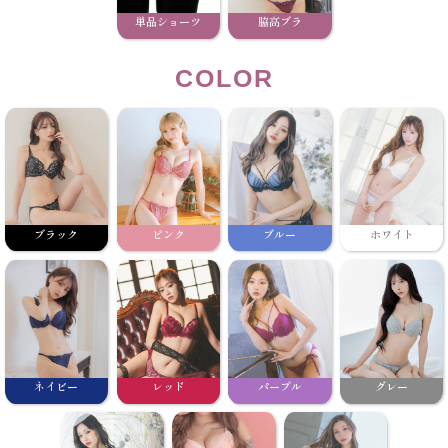
単品ショーツ
脇高ブラ
COLOR
ブラック
ピンク
ブルー
ホワイト
ネイビー
レッド
パープル
グレー