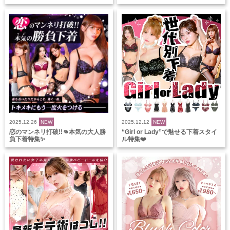
2025.12.26
NEW
2025.12.12
NEW
恋のマンネリ打破!!👊本気の大人勝
“Girl or Lady”で魅せる下着スタイ
負下着特集✨
ル特集❤️