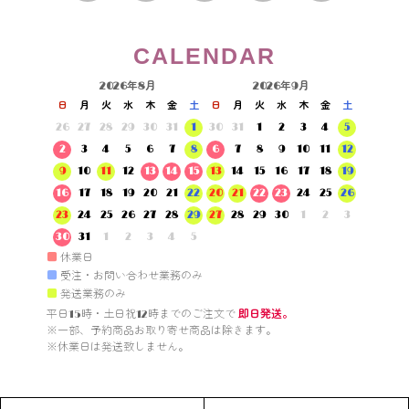
CALENDAR
2026年8月
2026年9月
日
月
火
水
木
金
土
日
月
火
水
木
金
土
26
27
28
29
30
31
1
30
31
1
2
3
4
5
2
3
4
5
6
7
8
6
7
8
9
10
11
12
9
10
11
12
13
14
15
13
14
15
16
17
18
19
16
17
18
19
20
21
22
20
21
22
23
24
25
26
23
24
25
26
27
28
29
27
28
29
30
1
2
3
30
31
1
2
3
4
5
■
休業日
■
受注・お問い合わせ業務のみ
■
発送業務のみ
平日15時・土日祝12時までのご注文で 
即日発送。
※一部、予約商品お取り寄せ商品は除きます。

※休業日は発送致しません。
