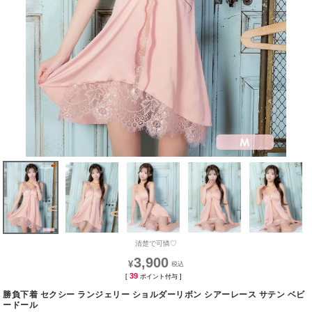
清楚で可憐♡
3,900
¥
39
[
ポイント付与 ]
勝負下着 セクシー ランジェリー ショルダーリボン シアーレース サテン ベビ
ードール