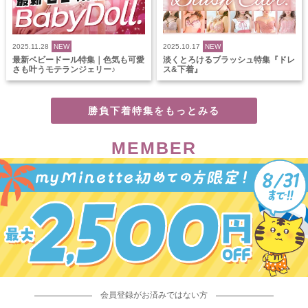
2025.11.28
NEW
2025.10.17
NEW
最新ベビードール特集｜色気も可愛
淡くとろけるブラッシュ特集『ドレ
さも叶うモテランジェリー♪
ス&下着』
勝負下着特集をもっとみる
MEMBER
会員登録がお済みではない方