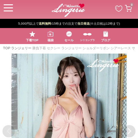
ペー
0
ジト
ップ
へ
5,000円以上で
送料無料
/15時までの注文で
当日発送
(※土日祝は12時まで)
下着TOP
福袋
セール
ブログ
シリコンブラ
TOP
ランジェリー
勝負下着 セクシー ランジェリー ショルダーリボン シアーレース サ