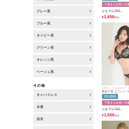
下着まとめ買い対
¥
1,760
グレー系
定価
→
1,650
¥
ブルー系
ネイビー系
グリーン系
オレンジ系
ベージュ系
その他
女性らしさを引き立て
勝負下着 セクシー 
キャバドレス
ーディーカラー ブ
特別価格
ース フェミニン ワ
ラジャー ショーツ 
下着まとめ買い対
水着
¥
1,760
定価
→
1,650
¥
浴衣