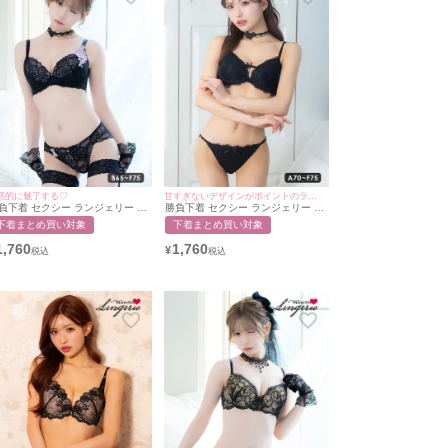
惑的に魅了する♡
甘すぎないデザインがポイントのランジェリー♡
負下着 セクシー ランジェリー ア
勝負下着 セクシー ランジェリー レ
プリケ 刺繍 レース ワイヤー ブラ
ース リボン ワンカラー ブラジャー
下着まとめ買い対象
下着まとめ買い対象
ャー ショーツ 2点セット
ショーツ 2点セット
1,760
1,760
¥