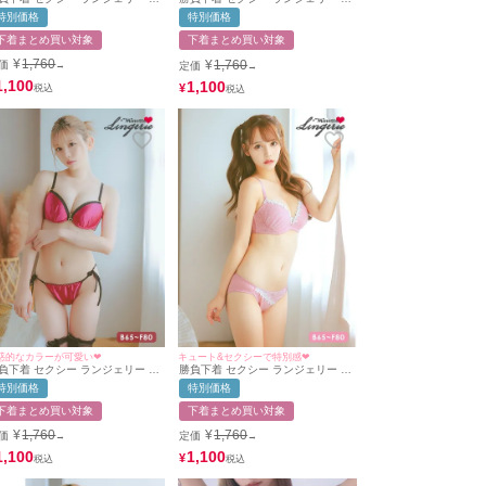
ーチュール エレガントレース 脇
ーディーカラー×シアーフラワーレ
特別価格
特別価格
 ワイヤー ホワイト ブラジャー シ
ースブラジャー＆ショーツ2点セッ
ーツ 2点セット
ト
下着まとめ買い対象
下着まとめ買い対象
¥
1,760
¥
1,760
価
定価
→
→
1,100
1,100
¥
惑的なカラーが可愛い❤︎
キュート&セクシーで特別感❤︎
負下着 セクシー ランジェリー サ
勝負下着 セクシー ランジェリー 3D
ンカップセクシーバストジップブ
刺繍上品ホワイトフラワーレースカ
特別価格
特別価格
ジャー＆ショーツ2点セット
ップブラジャー＆ショーツ2点セッ
ト
下着まとめ買い対象
下着まとめ買い対象
¥
1,760
¥
1,760
価
定価
→
→
1,100
1,100
¥