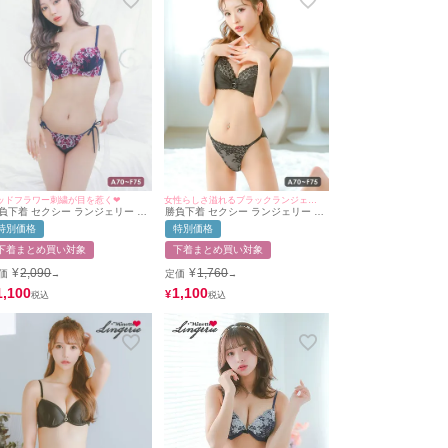
ッドフラワー刺繍が目を惹く❤︎
女性らしさ溢れるブラックランジェリー♡
負下着 セクシー ランジェリー レ
勝負下着 セクシー ランジェリー フ
ドフラワー刺繍デザインブラ＆紐
ラワーレースチュールベールバック
特別価格
特別価格
ョーツ2点セット
ルブラジャー＆ショーツ2点セット
下着まとめ買い対象
下着まとめ買い対象
¥
2,090
¥
1,760
価
定価
→
→
1,100
1,100
¥