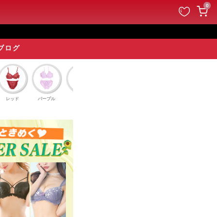
ペー
0
ジト
ップ
へ
ブログ
レッド
パープル
グレー
グリーン
シリコンブラ
Tバック単品