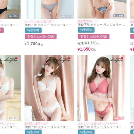
誘惑的で美しい♪
♡
シンプルだけど魅力的♡
誘
勝負下着 セクシー ランジェリー レ
ランジェリー ア
勝負下着 セクシー ランジェリー フ
勝
ースアップ リーフ 刺繍 レース ワイ
ットアウト 脇
ラワーゴージャスレースチュール脇
ー
特別価格
象
特別価格
ヤー 脇高 ブラジャー＆ショーツ2点
ブラジャー ショ
高カップブラジャー＆ショーツ2点
ワ
セット
セット
セ
下着まとめ買い対象
下着まとめ買い対象
¥
1,760
1,760
定価
定
→
¥
1,650
¥
¥
甘くてセクシーな欲張りランジェリー♡
誘惑的に魅了する♡
フェミニンな甘めランジェリー♡
可
ランジェリー レ
勝負下着 セクシー ランジェリー ヌ
勝負下着 セクシー ランジェリー フ
勝
ー ショーツ 下
ーディー フラワー レース 刺繍 白
ラワー刺繍 レース ワイヤー バイカ
ャット
特別価格
特別価格
脇高 ブラジャー ショーツ 2点セッ
ラー ブラジャー ショーツ 2点セッ
リ