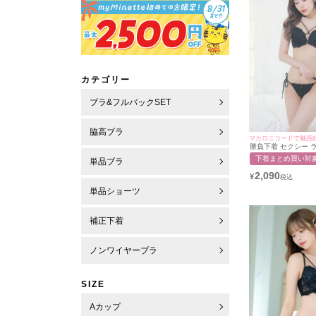
カテゴリー
ブラ&フルバックSET
脇高ブラ
マカロニコードで魅惑
勝負下着 セクシー ラ
カロニコード刺繍レ
下着まとめ買い対
単品ブラ
ラ＆紐ショーツ2点
2,090
¥
単品ショーツ
補正下着
ノンワイヤーブラ
SIZE
Aカップ