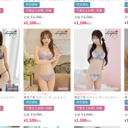
ア
レースソフトワ
ラワー 刺繍 レース ビジューチャー
ジューチャーム付きラブリー刺繍レ
特別価格
特別価格
高
ショーツ2点セ
ム ワイヤー ブラジャー ショーツ 2
ースカップブラジャー＆ショーツ2
ョ
点セット
点セット
象
下着まとめ買い対象
下着まとめ買い対象
¥
1,760
¥
1,760
定
定価
定価
→
→
1,100
1,100
¥
¥
¥
☆
輝くビジューが可愛い♡
高級感溢れるデザイン♪
魅
ランジェリーフ
勝負下着 セクシー ランジェリーエ
勝負下着 セクシー ランジェリーゴ
勝
高カップブラジ
レガントレース脇高フルカップブラ
ージャス刺繍脇高フルカップブラジ
テ
特別価格
特別価格
セット
ジャー＆ショーツ2点セット
ャー＆ショーツ2点セット
ラ
象
下着まとめ買い対象
下着まとめ買い対象
¥
1,760
¥
2,090
定価
定価
定
→
→
1,100
1,100
¥
¥
¥