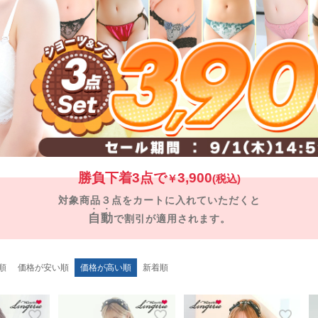
勝負下着3点で
3,900
￥
(税込)
対象商品３点をカートに入れていただくと
自動
で割引が適用されます。
順
価格が安い順
価格が高い順
新着順