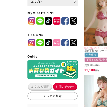
コスプレ
myMinette SNS
Tika SNS
深みのあるワインレッド
勝負下着 セクシー 
ーディーカラー×エ
特別価格
ーレースコードカッ
Guide
ダブルラインショー
下着まとめ買い対
¥
1,760
定価
→
1,100
¥
よくある質問
お問い合わせ
メルマガ登録