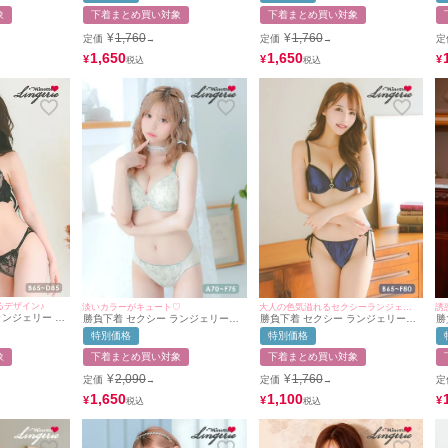
ト
ト
ョ
象
下着まとめ買い対象
下着まとめ買い対象
¥
1,760
¥
1,760
定価
定価
定
→
→
1,650
1,650
¥
¥
¥
るデザイン♪
淡いカラーがキュート♡
大人の色気溢れるセクシーランジェリー❤︎
誘
ランジェリー ヌ
勝負下着 セクシー ランジェリー小
勝負下着 セクシー ランジェリーセ
勝
ラックシアーレ
花柄シアーレースブラジャー＆ショ
クシーサテンカップバストジップブ
ー
特別価格
特別価格
イヤーカップ ブ
ーツ2点セット
ラジャー＆ショーツ2点セット
ヤ
2点セット
ト
象
下着まとめ買い対象
下着まとめ買い対象
¥
2,090
¥
1,760
定価
定価
定
→
→
1,650
1,100
¥
¥
¥