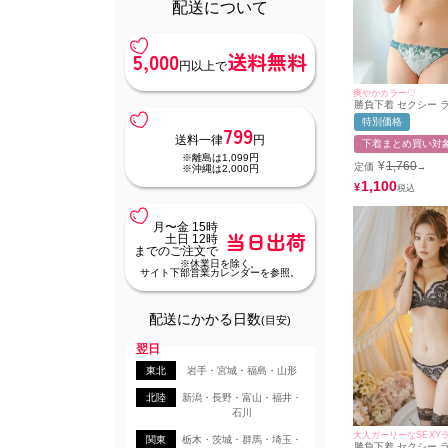
配送について
5,000
送料無料
円以上で
爽やかカラー♡
勝負下着 セクシー 
ラシカル フラワー 刺
特別価格
799
ヤーカップ ブラジャ
点セット
送料一律
円
下着まとめ買い対
※離島は1,099円
¥
1,760
定価
→
※沖縄は2,000円
1,100
¥
月〜金 15時
当日出荷
土日 12時
までのご注文で
※休業日を除く。
サイト下部営業カレンダーを参照。
配送にかかる日数
(目安)
翌日
東北
岩手・宮城・福島・山形
北陸
新潟・長野・富山・福井・
石川
大人ガーリーなSEXY
関東
栃木・茨城・群馬・埼玉・
勝負下着 セクシー ラ