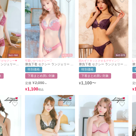
がセクシー❤︎
可愛いかつセクシー♡
思わずドキッとさせるデザイン♡
レ
ランジェリーヌ
勝負下着 セクシー ランジェリー ゴ
勝負下着 セクシー ランジェリー ア
勝
レガントフラワ
ージャスフラワーレースブラジャー
イラッシュレース レイヤード フロ
ッ
特別価格
特別価格
プブラジャー＆
＆ショーツ2点セット
ントカットアウト 脇高 ワイヤー ブ
シ
ツ2点セット
ラジャー ショーツ 2点セット
象
下着まとめ買い対象
下着まとめ買い対象
1,100
〜
¥
2,090
定価
¥
定
→
1,100
¥
¥