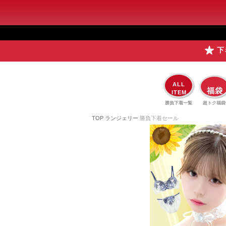
下
ALL
福袋
ITEM
勝負下着一覧
超トク福袋
TOP
ランジェリー
勝負下着セール