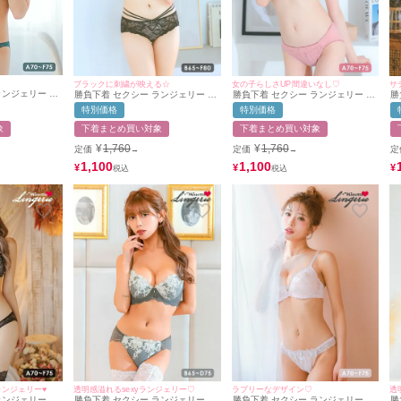
ブラックに刺繍が映える☆
女の子らしさUP間違いなし♡
サ
ランジェリー ク
勝負下着 セクシー ランジェリー ヌ
勝負下着 セクシー ランジェリー オ
勝
繍 レース ワイ
ーディーフラワーレースコードデザ
ールレースパイピングテープ脇高ブ
ー
特別価格
特別価格
ー ショーツ 2
インカップブラジャー＆ショーツ2
ラジャー＆ショーツ2点セット
＆
点セット
象
下着まとめ買い対象
下着まとめ買い対象
¥
1,760
¥
1,760
定価
定価
定
→
→
1,100
1,100
¥
¥
¥
透
ランジェリー♥
透明感溢れるsexyランジェリー♡
ラブリーなデザイン♡
勝
ンジェリー ス
勝負下着 セクシー ランジェリー フ
勝負下着 セクシー ランジェリー ビ