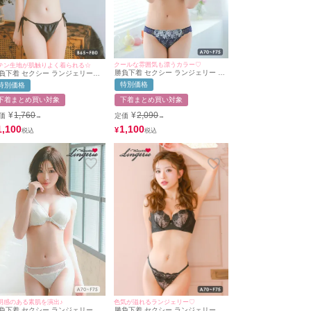
クールな雰囲気も漂うカラー♡
テン生地が肌触りよく着られる☆
勝負下着 セクシー ランジェリー フ
負下着 セクシー ランジェリーハ
ラワーレース ワイヤー ネイビ ビジ
トジップサテンカップブラジャー
特別価格
特別価格
ューチャーム ブラジャー＆ショー
ショーツ2点セット
ツ2点セット
下着まとめ買い対象
下着まとめ買い対象
¥
2,090
¥
1,760
定価
価
→
→
1,100
1,100
¥
明感のある素肌を演出♪
色気が溢れるランジェリー♡
負下着 セクシー ランジェリー シ
勝負下着 セクシー ランジェリー ヌ