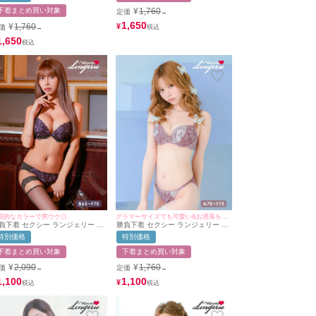
ーツ 2点セット
ョーツ 下着 2点セット
下着まとめ買い対象
¥
1,760
定価
→
1,650
¥
1,760
¥
価
→
1,650
惑的なカラーで男ウケ◎
グラマーサイズでも可愛い&お洒落を叶える♪
負下着 セクシー ランジェリー ゴ
勝負下着 セクシー ランジェリー 谷
ジャスフラワー 刺繍 レース ワイ
間クロスデザイン ボタニカル 刺繍
特別価格
特別価格
ー ブラジャー ショーツ 2点セッ
レース ワイヤー 脇高 グラマーカッ
プ ブラジャー ショーツ 2点セット
下着まとめ買い対象
下着まとめ買い対象
¥
2,090
¥
1,760
価
定価
→
→
1,100
1,100
¥