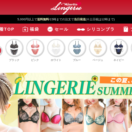
新規登録で最大
2500円OFF!
着TOP
福袋
セール
シリコンブラ
ブラック
ピンク
ホワイト
ブルー
ベージュ
ネイビー