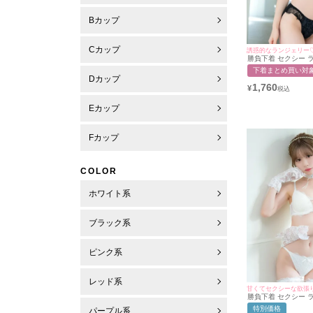
Bカップ
Cカップ
誘惑的なランジェリー
勝負下着 セクシー 
イラッシュレース カ
下着まとめ買い対
高 ワイヤー ブルー 
Dカップ
ーツ 2点セット
1,760
¥
Eカップ
Fカップ
COLOR
ホワイト系
ブラック系
ピンク系
レッド系
勝負下着 セクシー 
ース リボン ブラジャ
特別価格
パープル系
着 2点セット