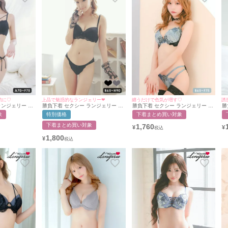
的に♡
上品で魅惑的なランジェリー❤︎
纏うだけで色気が増す♡
誘
ンジェリー マ
勝負下着 セクシー ランジェリー ガ
勝負下着 セクシー ランジェリー エ
勝
ースデザインブ
ーリーシンプルフラワーレースブラ
レガントローズ シアー ブラックレ
ッ
象
特別価格
下着まとめ買い対象
セット
ジャー＆ショーツ2点セット
ース ワイヤー ブラジャー ショーツ
ジ
2点セット
下着まとめ買い対象
1,760
¥
¥
1,800
¥