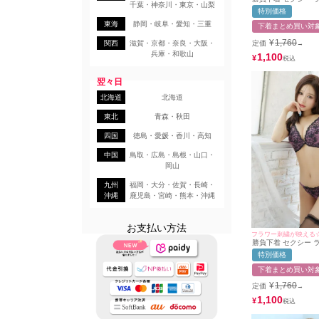
千葉・神奈川・東京・山梨
カラップリーフ刺繍
特別価格
イヤーブラ＆シアー
ット
東海
静岡・岐阜・愛知・三重
下着まとめ買い対
¥
1,760
定価
関西
滋賀・京都・奈良・大阪・
→
兵庫・和歌山
1,100
¥
翌々日
北海道
北海道
東北
青森・秋田
四国
徳島・愛媛・香川・高知
中国
鳥取・広島・島根・山口・
岡山
九州
福岡・大分・佐賀・長崎・
沖縄
鹿児島・宮崎・熊本・沖縄
お支払い方法
フラワー刺繍が映える
勝負下着 セクシー 
ラワー刺繍レース脇
特別価格
ャー＆ショーツ2点
下着まとめ買い対
¥
1,760
定価
→
1,100
¥