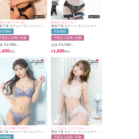
惑的に魅了する一着♡
誘惑的に魅了する♡
負下着 セクシー ランジェリー ヌ
勝負下着 セクシー ランジェリー ヌ
ディー フラワー刺繍 レース 脇高
ーディー 刺繍 レース ブラック 黒
特別価格
特別価格
イヤー ブラジャー ショーツ 2点
脇高 ブラジャー ショーツ 2点セッ
ット
ト
下着まとめ買い対象
下着まとめ買い対象
¥
1,760
¥
1,760
価
定価
→
→
1,650
1,650
¥
愛いネコ刺繍で気分UP♡
ピュアな白レースにときめく♡
負下着 セクシー ランジェリー キ
勝負下着 セクシー ランジェリー ヌ
 刺繍 フェミニン チュール フ
ーディー ノスタルジック 刺繍 レー
特別価格
下着まとめ買い対象
ル リボン ワイヤー ブラジャー シ
ス ブラック 白 脇高 ブラジャー シ