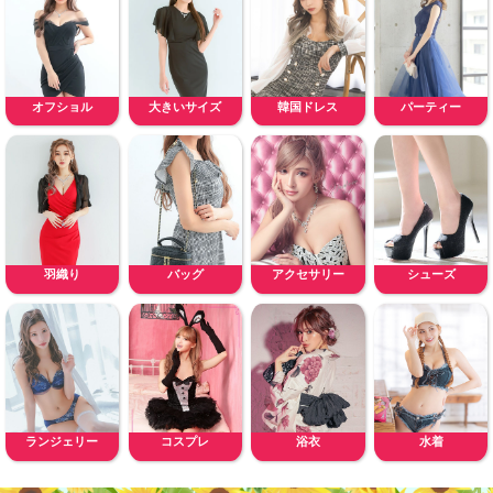
オフショル
大きいサイズ
韓国ドレス
パーティー
羽織り
バッグ
アクセサリー
シューズ
ランジェリー
コスプレ
浴衣
水着