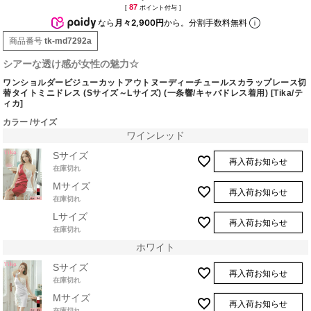
87
[
ポイント付与 ]
なら
月々2,900円
から。分割手数料無料
商品番号
tk-md7292a
シアーな透け感が女性の魅力☆
ワンショルダービジューカットアウトヌーディーチュールスカラップレース切
替タイトミニドレス (Sサイズ～Lサイズ) (一条響/キャバドレス着用) [Tika/テ
ィカ]
カラー
サイズ
ワインレッド
Sサイズ
再入荷お知らせ
在庫切れ
Mサイズ
再入荷お知らせ
在庫切れ
Lサイズ
再入荷お知らせ
在庫切れ
ホワイト
Sサイズ
再入荷お知らせ
在庫切れ
Mサイズ
再入荷お知らせ
在庫切れ