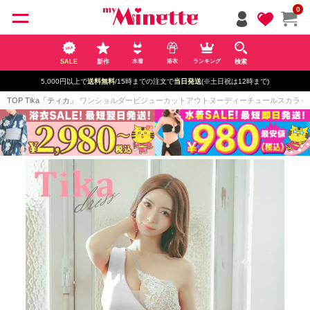
ペー
0
ジト
ップ
へ
SALE
新作
検索
水着
浴衣
ランキング
新規登録で最大
2500円OFF!
TOP
Tika「ティカ」
ワンショルダービジューカットアウトヌーディーチュールスカラップレース