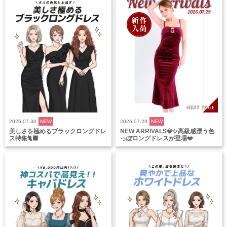
2026.07.30
NEW
2026.07.29
NEW
美しさを極めるブラックロングドレ
NEW ARRIVALS💎✨高級感漂う色
ス特集🐈‍⬛
っぽロングドレスが登場❤️