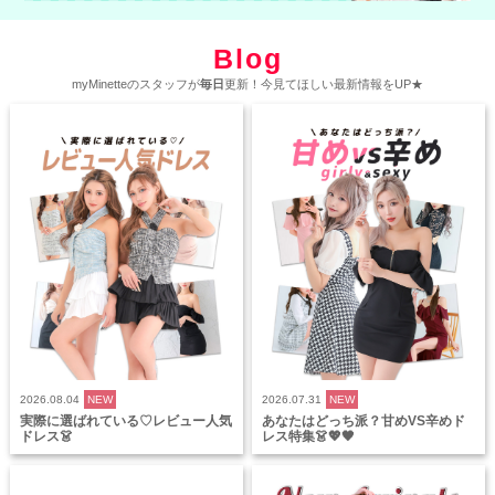
Blog
myMinetteのスタッフが
毎日
更新！今見てほしい最新情報をUP★
2026.08.04
NEW
2026.07.31
NEW
実際に選ばれている♡レビュー人気
あなたはどっち派？甘めVS辛めド
ドレス👗
レス特集👗💖🖤