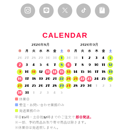
CALENDAR
2026年8月
2026年9月
日
月
火
水
木
金
土
日
月
火
水
木
金
土
26
27
28
29
30
31
1
30
31
1
2
3
4
5
2
3
4
5
6
7
8
6
7
8
9
10
11
12
9
10
11
12
13
14
15
13
14
15
16
17
18
19
16
17
18
19
20
21
22
20
21
22
23
24
25
26
23
24
25
26
27
28
29
27
28
29
30
1
2
3
30
31
1
2
3
4
5
■
休業日
■
受注・お問い合わせ業務のみ
■
発送業務のみ
平日15時・土日祝12時までのご注文で 
即日発送。
※一部、予約商品お取り寄せ商品は除きます。

※休業日は発送致しません。
