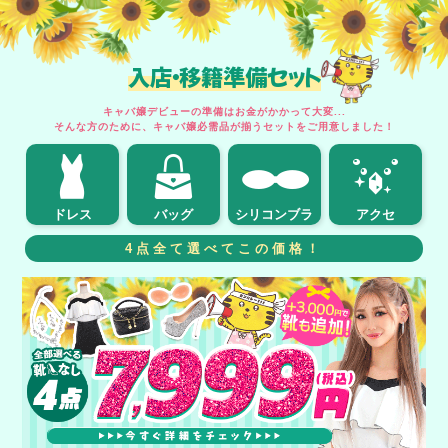
入店・移籍準備セット
キャバ嬢デビューの準備はお金がかかって大変...
そんな方のために、キャバ嬢必需品が揃うセットをご用意しました！
ドレス
バッグ
シリコンブラ
アクセ
4点全て選べてこの価格！