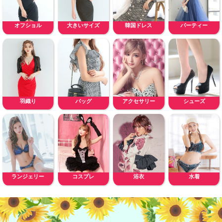
オフショル
大きいサイズ
韓国ドレス
パーティー
羽織り
バッグ
アクセサリー
シューズ
ランジェリー
コスプレ
浴衣
水着