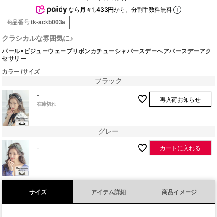
なら
月々1,433円
から。分割手数料無料
商品番号
tk-ackb003a
クラシカルな雰囲気に♪
パール×ビジューウェーブリボンカチューシャバースデーヘアバースデーアク
セサリー
カラー
サイズ
ブラック
-
再入荷お知らせ
在庫切れ
グレー
-
カートに入れる
サイズ
アイテム詳細
商品イメージ