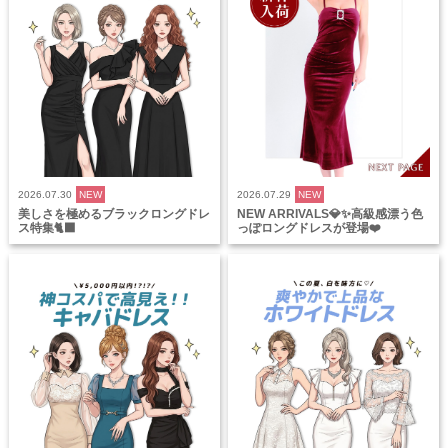
2026.07.30
NEW
2026.07.29
NEW
美しさを極めるブラックロングドレ
NEW ARRIVALS💎✨高級感漂う色
ス特集🐈‍⬛
っぽロングドレスが登場❤️