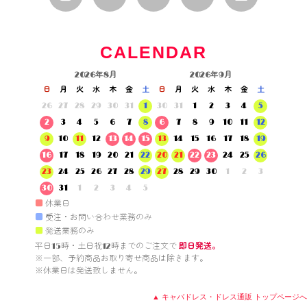
CALENDAR
2026年8月
2026年9月
日
月
火
水
木
金
土
日
月
火
水
木
金
土
26
27
28
29
30
31
1
30
31
1
2
3
4
5
2
3
4
5
6
7
8
6
7
8
9
10
11
12
9
10
11
12
13
14
15
13
14
15
16
17
18
19
16
17
18
19
20
21
22
20
21
22
23
24
25
26
23
24
25
26
27
28
29
27
28
29
30
1
2
3
30
31
1
2
3
4
5
■
休業日
■
受注・お問い合わせ業務のみ
■
発送業務のみ
平日15時・土日祝12時までのご注文で 
即日発送。
※一部、予約商品お取り寄せ商品は除きます。

※休業日は発送致しません。

▲ キャバドレス・ドレス通販 トップページへ