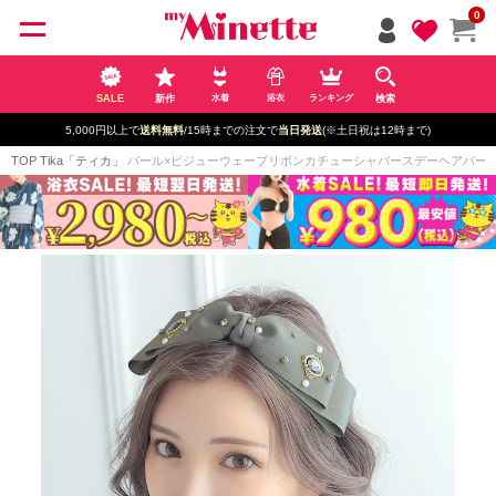
ペー
0
ジト
ップ
へ
SALE
新作
検索
水着
浴衣
ランキング
5,000円以上で
送料無料
/15時までの注文で
当日発送
(※土日祝は12時まで)
TOP
Tika「ティカ」
パール×ビジューウェーブリボンカチューシャバースデーヘアバー