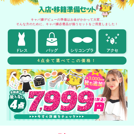
入店・移籍準備セット
キャバ嬢デビューの準備はお金がかかって大変...
そんな方のために、キャバ嬢必需品が揃うセットをご用意しました！
ドレス
バッグ
シリコンブラ
アクセ
4点全て選べてこの価格！