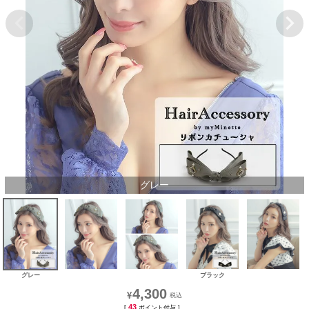
グレー
グレー
ブラック
4,300
¥
43
[
ポイント付与 ]