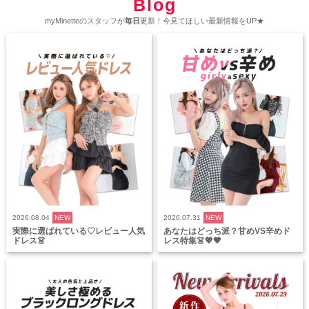
Blog
myMinetteのスタッフが
毎日
更新！今見てほしい最新情報をUP★
2026.08.04
NEW
2026.07.31
NEW
実際に選ばれている♡レビュー人気
あなたはどっち派？甘めVS辛めド
ドレス👗
レス特集👗💖🖤