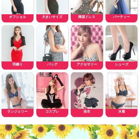
オフショル
大きいサイズ
韓国ドレス
パーティー
羽織り
バッグ
アクセサリー
シューズ
ランジェリー
コスプレ
浴衣
水着