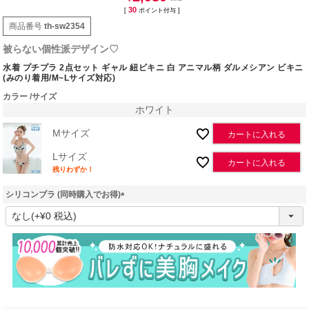
30
[
ポイント付与 ]
商品番号
th-sw2354
被らない個性派デザイン♡
水着 プチプラ 2点セット ギャル 紐ビキニ 白 アニマル柄 ダルメシアン ビキニ
(みのり着用/M~Lサイズ対応)
カラー
サイズ
ホワイト
Mサイズ
カートに入れる
Lサイズ
カートに入れる
残りわずか！
シリコンブラ (同時購入でお得)
(
必
須
)