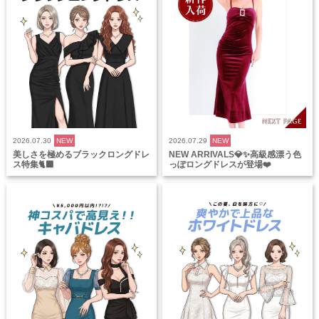
2026.07.30
NEW
2026.07.29
NEW
美しさを極めるブラックロングドレ
NEW ARRIVALS💎✨高級感漂う色
ス特集🐈‍⬛
っぽロングドレスが登場❤️