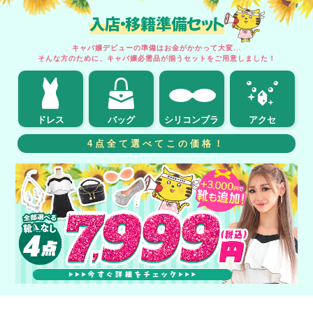
入店・移籍準備セット
キャバ嬢デビューの準備はお金がかかって大変...
そんな方のために、キャバ嬢必需品が揃うセットをご用意しました！
ドレス
バッグ
シリコンブラ
アクセ
4点全て選べてこの価格！