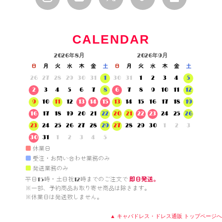
CALENDAR
2026年8月
2026年9月
日
月
火
水
木
金
土
日
月
火
水
木
金
土
26
27
28
29
30
31
1
30
31
1
2
3
4
5
2
3
4
5
6
7
8
6
7
8
9
10
11
12
9
10
11
12
13
14
15
13
14
15
16
17
18
19
16
17
18
19
20
21
22
20
21
22
23
24
25
26
23
24
25
26
27
28
29
27
28
29
30
1
2
3
30
31
1
2
3
4
5
■
休業日
■
受注・お問い合わせ業務のみ
■
発送業務のみ
平日15時・土日祝12時までのご注文で 
即日発送。
※一部、予約商品お取り寄せ商品は除きます。

※休業日は発送致しません。

▲ キャバドレス・ドレス通販 トップページへ