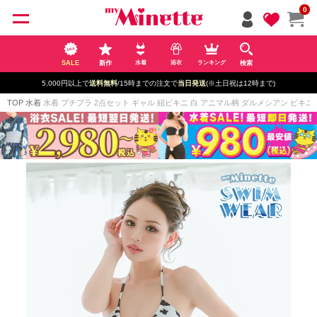
ペー
0
ジト
ップ
へ
SALE
新作
検索
水着
浴衣
ランキング
5,000円以上で
送料無料
/15時までの注文で
当日発送
(※土日祝は12時まで)
TOP
水着
水着 プチプラ 2点セット ギャル 紐ビキニ 白 アニマル柄 ダルメシアン ビキニ 