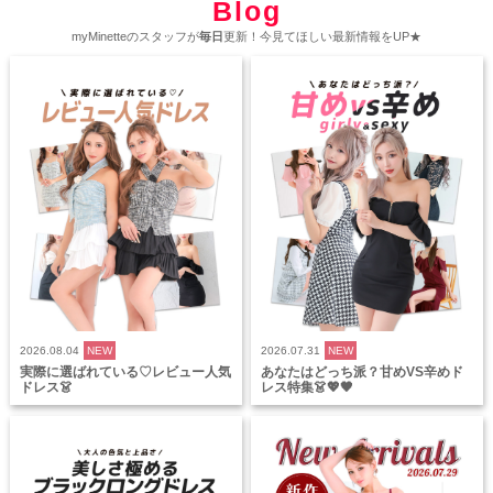
Blog
myMinetteのスタッフが
毎日
更新！今見てほしい最新情報をUP★
2026.08.04
NEW
2026.07.31
NEW
実際に選ばれている♡レビュー人気
あなたはどっち派？甘めVS辛めド
ドレス👗
レス特集👗💖🖤