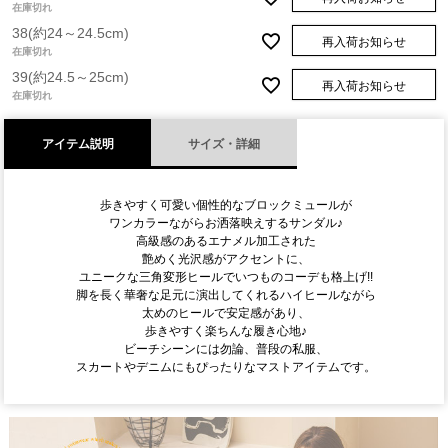
在庫切れ
38(約24～24.5cm)
再入荷お知らせ
在庫切れ
39(約24.5～25cm)
再入荷お知らせ
在庫切れ
アイテム説明
サイズ・詳細
歩きやすく可愛い個性的なブロックミュールが
ワンカラーながらお洒落映えするサンダル♪
高級感のあるエナメル加工された
艶めく光沢感がアクセントに、
ユニークな三角変形ヒールでいつものコーデも格上げ!!
脚を長く華奢な足元に演出してくれるハイヒールながら
太めのヒールで安定感があり、
歩きやすく楽ちんな履き心地♪
ビーチシーンには勿論、普段の私服、
スカートやデニムにもぴったりなマストアイテムです。