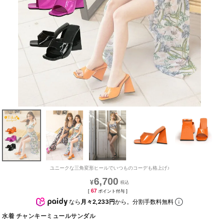
ユニークな三角変形ヒールでいつものコーデも格上げ♪
6,700
¥
67
[
ポイント付与 ]
なら
月々2,233円
から。分割手数料無料
水着 チャンキーミュールサンダル