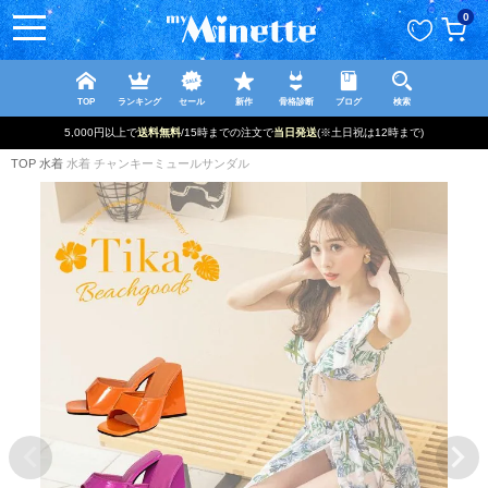
ペー
0
ジト
ップ
へ
TOP
ランキング
セール
新作
骨格診断
ブログ
検索
新規登録で最大
2500円OFF!
TOP
水着
水着 チャンキーミュールサンダル