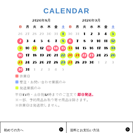
CALENDAR
2026年8月
2026年9月
日
月
火
水
木
金
土
日
月
火
水
木
金
土
26
27
28
29
30
31
1
30
31
1
2
3
4
5
2
3
4
5
6
7
8
6
7
8
9
10
11
12
9
10
11
12
13
14
15
13
14
15
16
17
18
19
16
17
18
19
20
21
22
20
21
22
23
24
25
26
23
24
25
26
27
28
29
27
28
29
30
1
2
3
30
31
1
2
3
4
5
■
休業日
■
受注・お問い合わせ業務のみ
■
発送業務のみ
平日15時・土日祝12時までのご注文で 
即日発送。
※一部、予約商品お取り寄せ商品は除きます。

※休業日は発送致しません。

初めての方へ
送料とお支払い方法