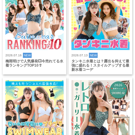
2026.07.16
NEW
2026.07.13
NEW
梅雨明けで人気爆発💥今売れてる水
タンキニ水着とは？露出を抑えて最
着ランキングTOP10👙
強に盛れる！スタイルアップする最
新水着コーデ