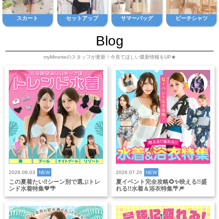
スカート
セットアップ
サマーバッグ
ビーチシャツ
Blog
myMinetteのスタッフが更新！今見てほしい最新情報をUP★
2026.08.03
NEW
2026.07.20
NEW
この夏着たい‼️シーン別で選ぶトレ
夏イベント完全攻略🌻✨映える!!盛
ンド水着特集💙🌴
れる!!水着＆浴衣特集🌴🎆