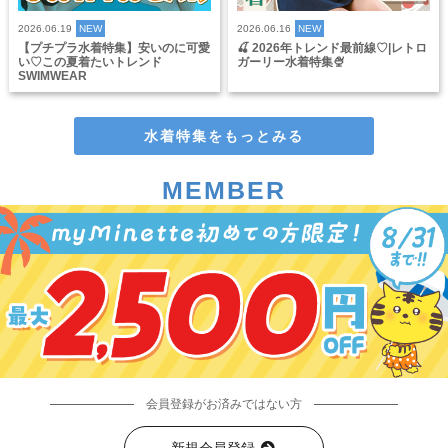
2026.06.19
NEW
2026.06.16
NEW
【プチプラ水着特集】安いのに可愛
🍒 2026年トレンド最前線♡|レトロ
い♡この夏着たいトレンド
ガーリー水着特集🍨
SWIMWEAR
水着特集をもっとみる
MEMBER
会員登録がお済みではない方
新規会員登録