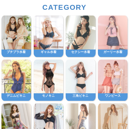
CATEGORY
プチプラ水着
ギャル水着
セクシー水着
ガーリー水着
デニムビキニ
モノキニ
三角ビキニ
ワンピース